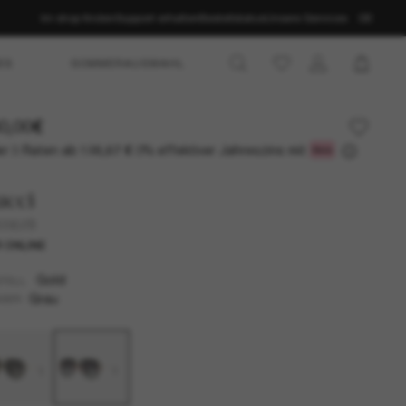
Im shop finden
Support erhalten
Bestellstatus
Unsere Services
DE
ES
SOMMERAUSWAHL
0,00€
r 3 Raten ab
0% effektiver Jahreszins mit
126,67 €
ucci
0062S
 ONLINE
Gold
TELL
Grau
SER