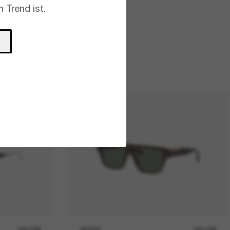
 Trend ist.
480,00€
GUCCI
390,00€