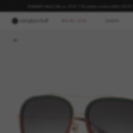
SOMMER-SALE | Bis zu -50%* | *Es gelten unsere AGB | JETZ
BIS ZU -50%
DAMEN