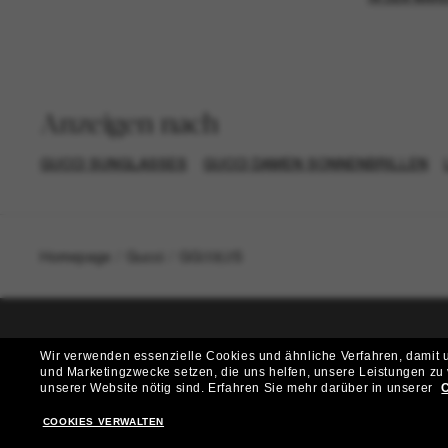
Anzeigen nach
GUCCI SUNGLASSES
GUCCI DAMEN SONNENBRILLEN
Homepage
/
Gucci
/
GG0062S
Wir verwenden essenzielle Cookies und ähnliche Verfahren, damit un
T
und Marketingzwecke setzen, die uns helfen, unsere Leistungen zu
unserer Website nötig sind.
Erfahren Sie mehr darüber in unserer
C
Möchtest du Zugang zu VIP-Events, exklusiven Empfehl
COOKIES VERWALTEN