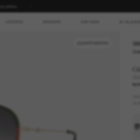
T SHOPPEN
HERREN
MARKEN
RAY-BAN
AI GLASS
38
ANPROBIEREN
Ode
G
GG
NUR
GES
GLÄ