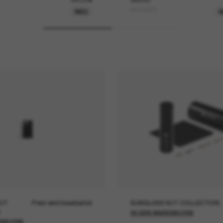
GG1936S
NEU
N
UT
Preis wird bearbeitet
SUNGLASS HUT COLLECTION
IN DEN WARENKORB
ENKORB