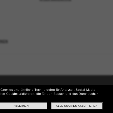
RKEN
 Cookies und ähnliche Technologien für Analyse-, Social Media-
i!
llen Cookies aktivieren, die für den Besuch und das Durchsuchen
f? Abonniere unseren Newsletter *Es gelten unsere AGB
ABLEHNEN
ALLE COOKIES AKZEPTIEREN