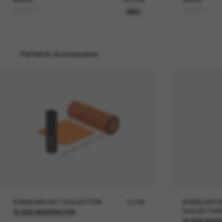
GG1991S
GG1981S
NEU
Perfekte Accessoires
SUNGLASS HUT COLLECTION
19,00€
SUNGLASS H
COLLECTION
IN DEN WARENKORB
IN DEN WAR