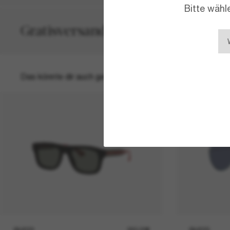
Bitte wähl
Gratisversand und -Retouren
Das könnte dir auch gefallen
GUCCI
290,00€
GUCCI