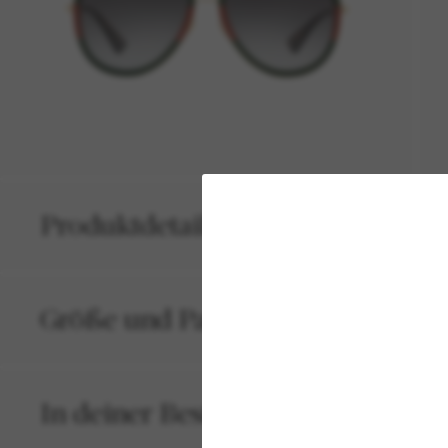
Produktdetails
Größe und Passform
In deiner Bestellung inbegriffen