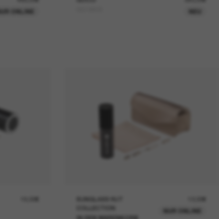
GG1960S
UR ONLINE
NEU
19,00€
SUNGLASS HUT
12,00€
COLLECTION
NUR ONLINE
IN DEN WARENKORB