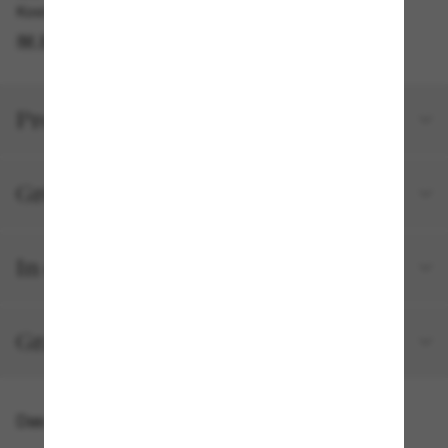
Kostenlose Abholung am selben Tag verfügbar
IM STORE FINDEN
Produktdetails
Größe und Passform
In deiner Bestellung inbegriffen
Gratisversand und -Retouren
Das könnte dir auch gefallen