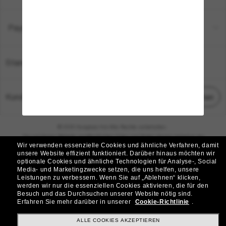
Payment Methods
Standort:
Deutschland
Kundenservice
Chat starten
© 2026 Sunglass Hut Alle Rechte vorbehalten.
Die auf dieser Website veröffentlichten Fotos und Bilder dienen lediglich der
Wir verwenden essenzielle Cookies und ähnliche Verfahren, damit
Veranschaulichung.
unsere Website effizient funktioniert.
Darüber hinaus möchten wir
optionale Cookies und ähnliche Technologien für Analyse-, Social
|
|
Cookie-Richtlinie
Datenschutzbestimmungen
Media- und Marketingzwecke setzen, die uns helfen, unsere
Leistungen zu verbessern.
Wenn Sie auf „Ablehnen“ klicken,
werden wir nur die essenziellen Cookies aktivieren, die für den
|
|
Besuch und das Durchsuchen unserer Website nötig sind.
Geschäftsbedingungen
AdChoices
Erfahren Sie mehr darüber in unserer
Cookie-Richtlinie
.
Do Not Sell My Personal Information
ALLE COOKIES AKZEPTIEREN