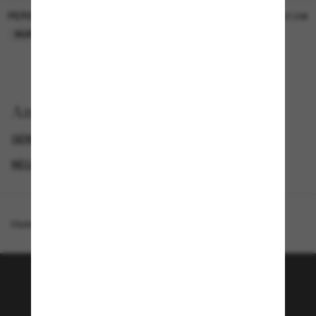
PERSOL
PERSOL
26,00€
37,00€
NUR ONLINE
NUR ONLINE
Anzeigen nach
GENDER
NEUZUGÄNGE FÜR HERREN
NEUZUGÄNGE FÜR DAMEN
PROMOTIONS NL
Homepage
/
Giorgio Armani
/
AR8254U
Tritt der Sunglass Hut-
Community bei!