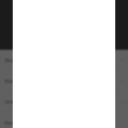
Möchtest du Zugang zu VIP-Events, exklusiven
Empfehlungen und Angeboten wie € 10 Rabatt*
auf deinen nächsten Einkauf? Abonniere unseren
Newsletter *Es gelten unsere AGB
Subscribe!
Shopping online
Brands
Unternehmen
Kundenservice