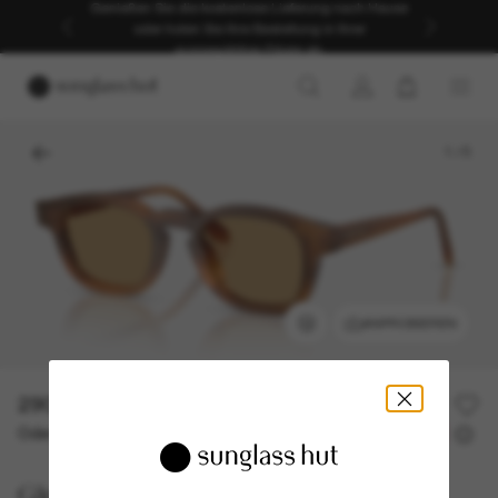
Genießen Sie die kostenlose Lieferung nach Hause
oder holen Sie Ihre Bestellung in Ihrer
ausgewählten Filiale ab.
1
/
5
ANPROBIEREN
290,00€
Oder 3 Raten ab
0% effektiver Jahreszins mit
96,67 €
Giorgio Armani