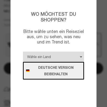
AR8254U
NEU
WO MÖCHTEST DU
SHOPPEN?
Tortoise
GESTELL
Braun
GLÄSER
Bitte wähle unten ein Reiseziel
aus, um zu sehen, was neu
und im Trend ist.
DEUTSCHE VERSION
In den Warenkorb
BEIBEHALTEN
KOSTENLOSE LIEFERUNG NACH HAUSE
IM GESCHÄFT ABHOLEN