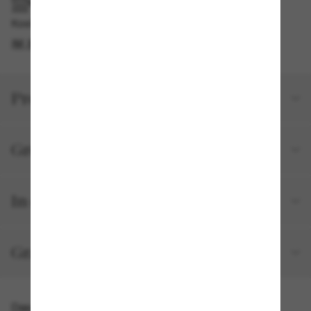
IM GESCHÄFT ABHOLEN
Kostenlose Abholung am selben Tag verfügbar
IM STORE FINDEN
Produktdetails
Größe und Passform
In deiner Bestellung inbegriffen
Gratisversand und -Retouren
Das könnte dir auch gefallen