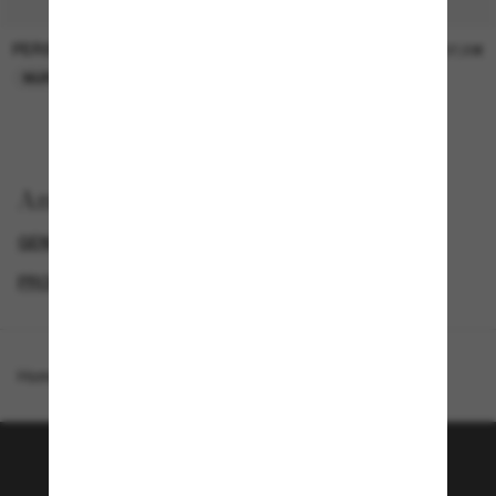
PERSOL
PERSOL
26,00€
37,00€
NUR ONLINE
NUR ONLINE
Anzeigen nach
GENDER
LUXURIÖSE SONNENBRILLEN
PROMOTIONS NL
SPECIALDEALS
Homepage
/
Giorgio Armani
/
AR8226T
Tritt der Sunglass Hut-