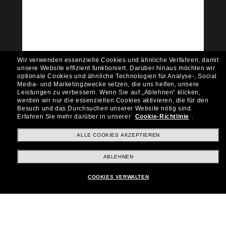
Community bei!
Möchtest du Zugang zu VIP-Events, exklusiven
Empfehlungen und Angeboten wie € 10 Rabatt*
auf deinen nächsten Einkauf? Abonniere unseren
Newsletter *Es gelten unsere AGB
Wir verwenden essenzielle Cookies und ähnliche Verfahren, damit
Subscribe!
unsere Website effizient funktioniert.
Darüber hinaus möchten wir
optionale Cookies und ähnliche Technologien für Analyse-, Social
Media- und Marketingzwecke setzen, die uns helfen, unsere
Leistungen zu verbessern.
Wenn Sie auf „Ablehnen“ klicken,
werden wir nur die essenziellen Cookies aktivieren, die für den
Besuch und das Durchsuchen unserer Website nötig sind.
Shopping online
Erfahren Sie mehr darüber in unserer
Cookie-Richtlinie
.
ALLE COOKIES AKZEPTIEREN
Brands
ABLEHNEN
COOKIES VERWALTEN
Unternehmen