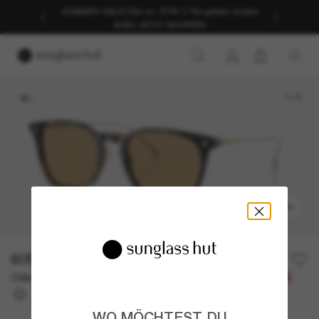
SOMMER-SALE | Bis zu -50%* | *Es gelten unsere
AGB | JETZT SHOPPEN
1
/
5
ANPROBIEREN
605,00€
Oder 3 Raten ab
0% effektiver Jahreszins mit
201,67 €
WO MÖCHTEST DU