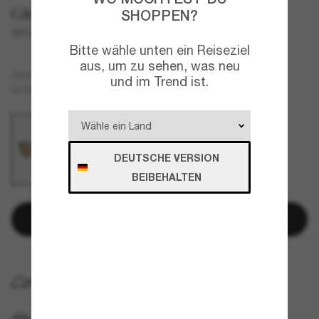
Giorgio Armani
SHOPPEN?
AR8226T
Bitte wähle unten ein Reiseziel
aus, um zu sehen, was neu
Tortoise
GESTELL
und im Trend ist.
Braun
GLÄSER
DEUTSCHE VERSION
BEIBEHALTEN
In den Warenkorb
KOSTENLOSE LIEFERUNG NACH HAUSE