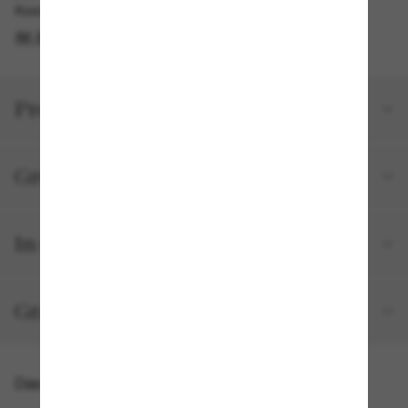
Kostenlose Abholung verfügbar
IM STORE FINDEN
Produktdetails
Größe und Passform
In deiner Bestellung inbegriffen
Gratisversand und -Retouren
Das könnte dir auch gefallen