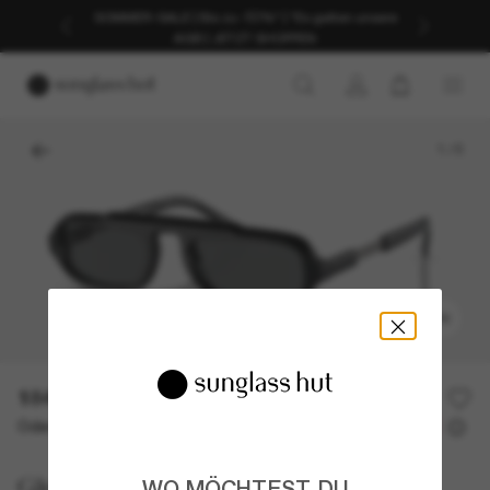
SOMMER-SALE | Bis zu -50%* | *Es gelten unsere
AGB | JETZT SHOPPEN
1
/
5
ANPROBIEREN
184,00€
368,00€
50% off
Oder 3 Raten ab
0% effektiver Jahreszins mit
61,33 €
Giorgio Armani
WO MÖCHTEST DU