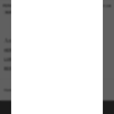
PERSOL
PERSOL
26,00€
37,00€
NUR ONLINE
NUR ONLINE
Anzeigen nach
HERREN SONNENBRILLEN
LUXURIÖSE SONNENBRILLEN
GENDER
BEST DEALS – UP TO 50%
Homepage
/
Giorgio Armani
/
AR8203