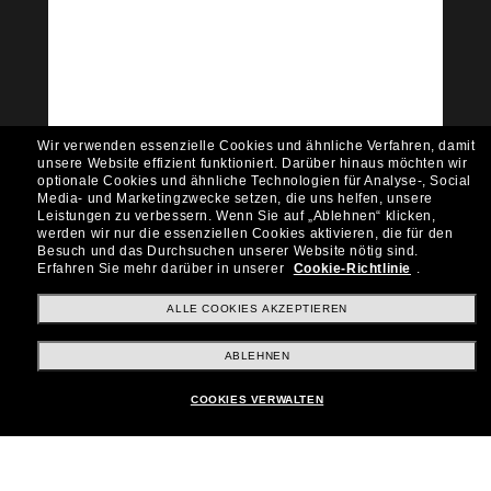
Tritt der Sunglass Hut-
Community bei!
Möchtest du Zugang zu VIP-Events, exklusiven
Empfehlungen und Angeboten wie € 10 Rabatt*
auf deinen nächsten Einkauf? Abonniere unseren
Newsletter *Es gelten unsere AGB
Wir verwenden essenzielle Cookies und ähnliche Verfahren, damit
Subscribe!
unsere Website effizient funktioniert.
Darüber hinaus möchten wir
optionale Cookies und ähnliche Technologien für Analyse-, Social
Media- und Marketingzwecke setzen, die uns helfen, unsere
Leistungen zu verbessern.
Wenn Sie auf „Ablehnen“ klicken,
werden wir nur die essenziellen Cookies aktivieren, die für den
Besuch und das Durchsuchen unserer Website nötig sind.
Shopping online
Erfahren Sie mehr darüber in unserer
Cookie-Richtlinie
.
ALLE COOKIES AKZEPTIEREN
Brands
ABLEHNEN
COOKIES VERWALTEN
Unternehmen