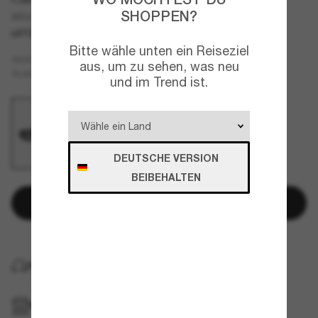
SHOPPEN?
AR8203
LETZTE CHANCE
NUR ONLINE
Bitte wähle unten ein Reiseziel
Schwarz
GESTELL
aus, um zu sehen, was neu
Grau
GLÄSER
und im Trend ist.
DEUTSCHE VERSION
BEIBEHALTEN
In den Warenkorb
KOSTENLOSE LIEFERUNG NACH HAUSE
IM GESCHÄFT ABHOLEN