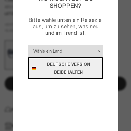
SHOPPEN?
AR8178
LETZTE CHANCE
NUR ONLINE
Bitte wähle unten ein Reiseziel
Blau
GESTELL
aus, um zu sehen, was neu
Blau
GLÄSER
und im Trend ist.
DEUTSCHE VERSION
BEIBEHALTEN
In den Warenkorb
KOSTENLOSE LIEFERUNG NACH HAUSE
IM GESCHÄFT ABHOLEN