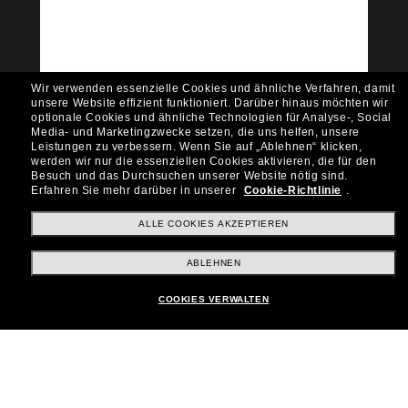
Möchtest du Zugang zu VIP-Events, exklusiven
Empfehlungen und Angeboten wie € 10 Rabatt*
auf deinen nächsten Einkauf? Abonniere unseren
Newsletter *Es gelten unsere AGB
Wir verwenden essenzielle Cookies und ähnliche Verfahren, damit
Subscribe!
unsere Website effizient funktioniert.
Darüber hinaus möchten wir
optionale Cookies und ähnliche Technologien für Analyse-, Social
Media- und Marketingzwecke setzen, die uns helfen, unsere
Leistungen zu verbessern.
Wenn Sie auf „Ablehnen“ klicken,
werden wir nur die essenziellen Cookies aktivieren, die für den
Besuch und das Durchsuchen unserer Website nötig sind.
Shopping online
Erfahren Sie mehr darüber in unserer
Cookie-Richtlinie
.
ALLE COOKIES AKZEPTIEREN
Brands
ABLEHNEN
COOKIES VERWALTEN
Unternehmen
Kundenservice