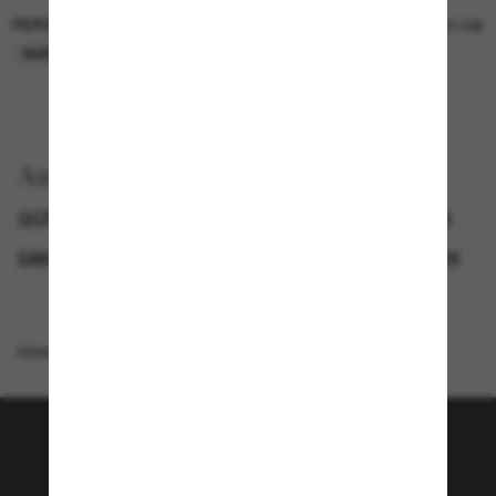
PERSOL
PERSOL
26,00€
37,00€
NUR ONLINE
NUR ONLINE
Anzeigen nach
GIORGIO ARMANI SUNGLASSES
ROUND SUNGLASSES
DAMEN SONNENBRILLEN
LUXURIÖSE SONNENBRILLEN
Homepage
/
Giorgio Armani
/
AR8178
Tritt der Sunglass Hut-
Community bei!