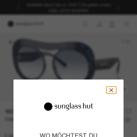
SOMMER-SALE | Bis zu -50%* | *Es gelten unsere
AGB | JETZT SHOPPEN
1
/
5
ANPROBIEREN
163,00€
326,00€
50% off
Oder 3 Raten ab
0% effektiver Jahreszins mit
54,33 €
Giorgio Armani
WO MÖCHTEST DU