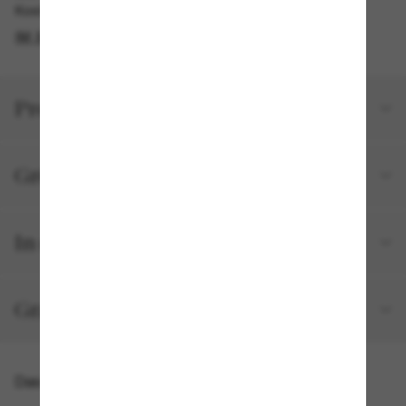
Kostenlose Abholung verfügbar
IM STORE FINDEN
Produktdetails
Größe und Passform
In deiner Bestellung inbegriffen
Gratisversand und -Retouren
Das könnte dir auch gefallen