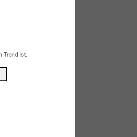
 Trend ist.