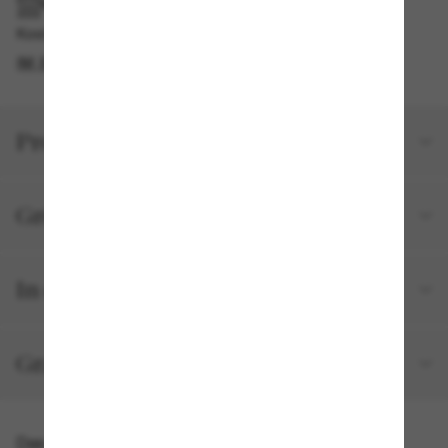
IM GESCHÄFT ABHOLEN
Kostenlose Abholung am selben Tag verfügbar
IM STORE FINDEN
Produktdetails
Größe und Passform
In deiner Bestellung inbegriffen
Gratisversand und -Retouren
Das könnte dir auch gefallen