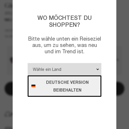
Giorgio Armani
AR6181
WO MÖCHTEST DU
NEU
SHOPPEN?
Gelb
GESTELL
Braun
GLÄSER
Bitte wähle unten ein Reiseziel
aus, um zu sehen, was neu
und im Trend ist.
DEUTSCHE VERSION
In den Warenkorb
BEIBEHALTEN
KOSTENLOSE LIEFERUNG NACH HAUSE