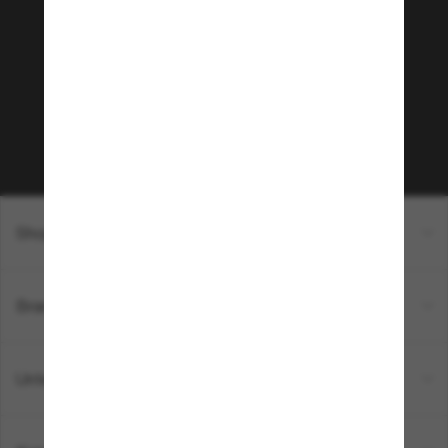
Community bei!
Möchtest du Zugang zu VIP-Events, exklusiven
Empfehlungen und Angeboten wie € 10 Rabatt*
auf deinen nächsten Einkauf? Abonniere unseren
Newsletter *Es gelten unsere AGB
Subscribe!
Shopping online
Brands
Unternehmen