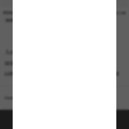
PERSOL
PERSOL
26,00€
37,00€
NUR ONLINE
NUR ONLINE
Anzeigen nach
GIORGIO ARMANI SUNGLASSES
LUXURIÖSE SONNENBRILLEN
GENDER
NEUZUGÄNGE
Homepage
/
Giorgio Armani
/
AR6181
Tritt der Sunglass Hut-