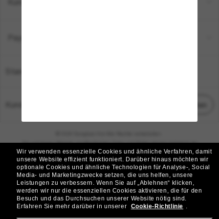
Kundenservice
Payment Methods
Standort:
Deutschland
Kundenservice
Chat starten
© 2026 Sunglass Hut Alle Rechte vorbehalten.
Die auf dieser Website veröffentlichten Fotos und Bilder dienen lediglich der
Wir verwenden essenzielle Cookies und ähnliche Verfahren, damit
Veranschaulichung.
unsere Website effizient funktioniert.
Darüber hinaus möchten wir
optionale Cookies und ähnliche Technologien für Analyse-, Social
|
|
Cookie-Richtlinie
Datenschutzbestimmungen
Media- und Marketingzwecke setzen, die uns helfen, unsere
Leistungen zu verbessern.
Wenn Sie auf „Ablehnen“ klicken,
werden wir nur die essenziellen Cookies aktivieren, die für den
|
|
Besuch und das Durchsuchen unserer Website nötig sind.
Geschäftsbedingungen
AdChoices
Erfahren Sie mehr darüber in unserer
Cookie-Richtlinie
.