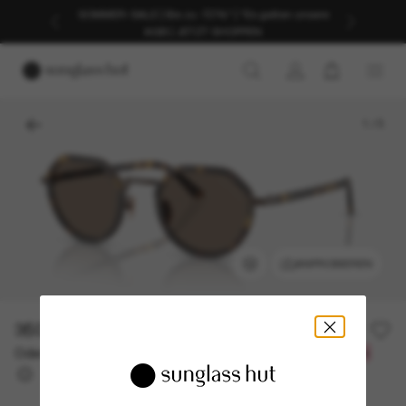
SOMMER-SALE | Bis zu -50%* | *Es gelten unsere
AGB | JETZT SHOPPEN
1
/
5
ANPROBIEREN
350,00€
Oder 3 Raten ab
0% effektiver Jahreszins mit
116,67 €