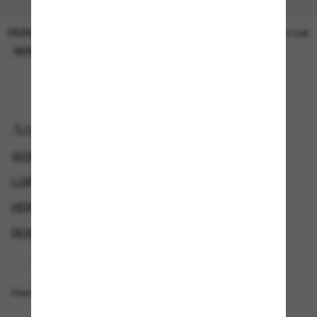
PERSOL
PERSOL
26,00€
37,00€
NUR ONLINE
NUR ONLINE
Anzeigen nach
GIORGIO ARMANI SUNGLASSES
LUXURIÖSE SONNENBRILLEN
HERREN SONNENBRILLEN
DESIGNER-SONNENBRILLENMARKEN
Homepage
/
Giorgio Armani
/
AR6138T