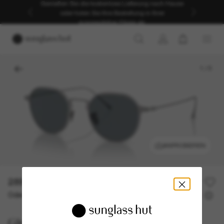
Genießen Sie die kostenlose Lieferung nach Hause
oder holen Sie Ihre Bestellung in Ihrer
ausgewählten Filiale ab.
1
/
5
ANPROBIEREN
289,00€
578,00€
50% off
Oder 3 Raten ab
0% effektiver Jahreszins mit
96,33 €
Giorgio Armani