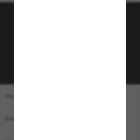
Tritt der Sunglass Hut-
Community bei!
Möchtest du Zugang zu VIP-Events, exklusiven
Empfehlungen und Angeboten wie € 10 Rabatt*
auf deinen nächsten Einkauf? Abonniere unseren
Newsletter *Es gelten unsere AGB
Subscribe!
Shopping online
Brands