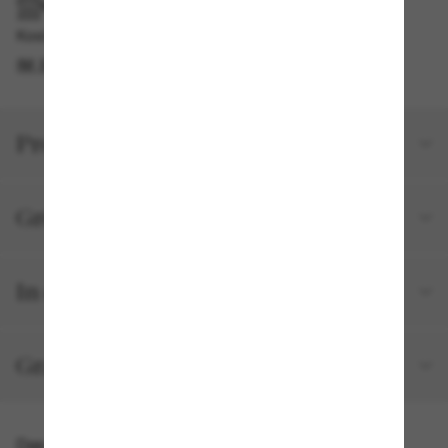
IM GESCHÄFT ABHOLEN
Kostenlose Abholung verfügbar
IM STORE FINDEN
Produktdetails
Größe und Passform
In deiner Bestellung inbegriffen
Gratisversand und -Retouren
Das könnte dir auch gefallen