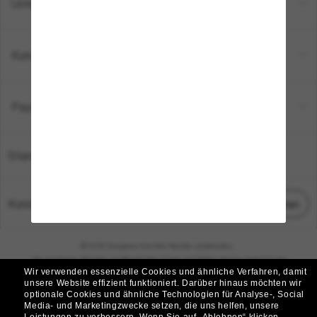
Unternehmen
Kundenservice
Payment Methods
Standort:
Deutschland
Kundenservice
Chat starten
© 2026 Sunglass Hut Alle Rechte vorbehalten.
Die auf dieser Website veröffentlichten Fotos und Bilder dienen lediglich der
Wir verwenden essenzielle Cookies und ähnliche Verfahren, damit
Veranschaulichung.
unsere Website effizient funktioniert.
Darüber hinaus möchten wir
optionale Cookies und ähnliche Technologien für Analyse-, Social
|
|
Cookie-Richtlinie
Datenschutzbestimmungen
Media- und Marketingzwecke setzen, die uns helfen, unsere