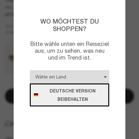
AR6138T
LETZTE CHANCE
NUR ONLINE
WO MÖCHTEST DU
Grau
GESTELL
SHOPPEN?
Blau
GLÄSER
Bitte wähle unten ein Reiseziel
aus, um zu sehen, was neu
und im Trend ist.
NUR NOCH WENIGE ARTIKEL VERFÜGBAR!
DEUTSCHE VERSION
In den Warenkorb
BEIBEHALTEN
KOSTENLOSE LIEFERUNG NACH HAUSE