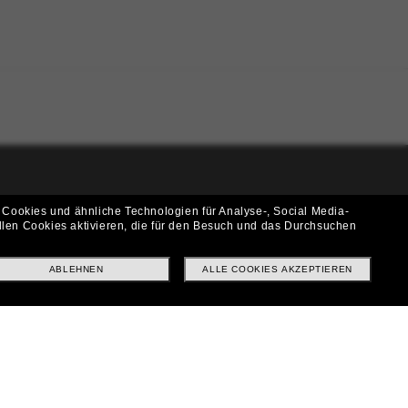
i!
 Cookies und ähnliche Technologien für Analyse-, Social Media-
llen Cookies aktivieren, die für den Besuch und das Durchsuchen
f? Abonniere unseren Newsletter *Es gelten unsere AGB
ABLEHNEN
ALLE COOKIES AKZEPTIEREN