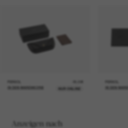
PERSOL
26,00€
PERSOL
IN DEN WARENKORB
IN DEN WAR
NUR ONLINE
Anzeigen nach