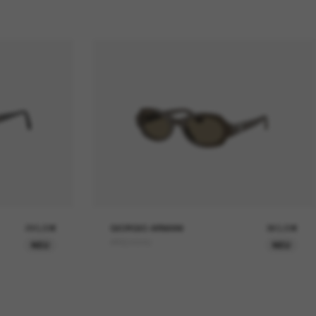
290,00€
GIORGIO ARMANI
360,00€
AR8245HU
NEU
NEU