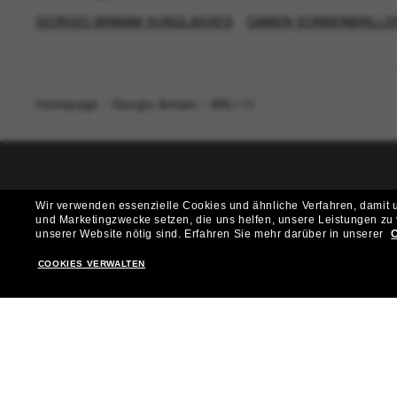
GIORGIO ARMANI SUNGLASSES
DAMEN SONNENBRILLE
Homepage
/
Giorgio Armani
/
AR6119
T
Wir verwenden essenzielle Cookies und ähnliche Verfahren, damit un
und Marketingzwecke setzen, die uns helfen, unsere Leistungen zu
Möchtest du Zugang zu VIP-Events, exklusiven Empfehl
unserer Website nötig sind.
Erfahren Sie mehr darüber in unserer
C
COOKIES VERWALTEN