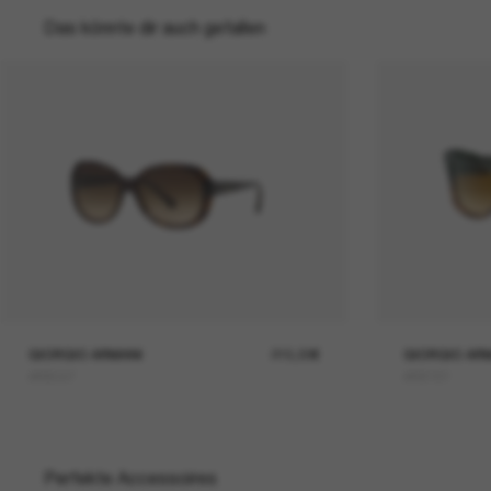
Das könnte dir auch gefallen
GIORGIO ARMANI
215,00€
GIORGIO AR
AR8047
AR8161
Perfekte Accessoires