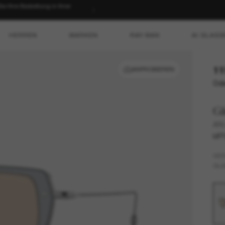
 Ihre Bestellung in Ihrer
HERREN
MARKEN
RAY-BAN
AI GLASS
11
ANPROBIEREN
Ode
G
AR
LET
GES
GLÄ