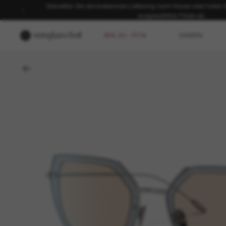
Genießen Sie die kostenlose Lieferung nach Hause oder holen Sie
ausgewählten Filiale ab.
BIS ZU -50%
DAMEN