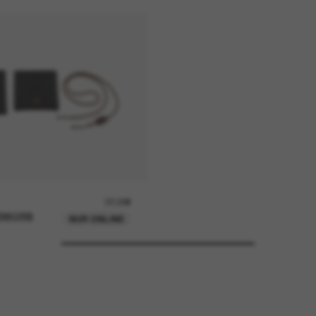
37,00€
ENKORB
NUR ONLINE