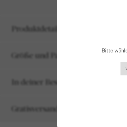
Produktdetails
Bitte wähl
Größe und Passform
In deiner Bestellung inbegriffen
Gratisversand und -Retouren