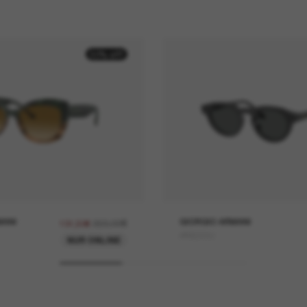
50% off
MANI
263,00€
GIORGIO ARMANI
131,50€
AR8255U
NUR ONLINE