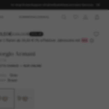
Im shop finden
Support erhalten
Bestellstatus
Unsere Services
DE
ES
SOMMERAUSWAHL
9,50€
239,00€
50% off
r 3 Raten ab
0% effektiver Jahreszins mit
39,83 €
iorgio Armani
6119
ZTE CHANCE
NUR ONLINE
Grau
TELL
Braun
SER