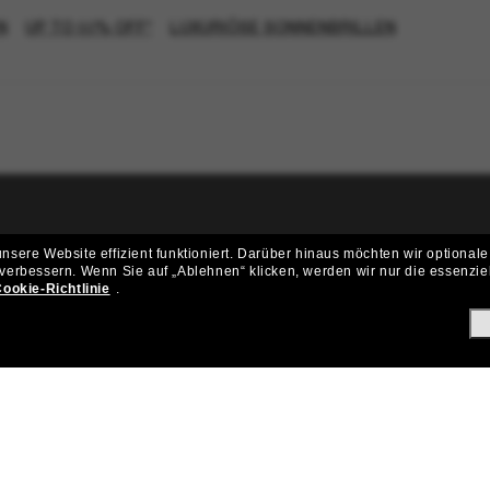
N
UP TO 50% OFF*
LUXURIÖSE SONNENBRILLEN
ritt der Sunglass Hut-Community be
sere Website effizient funktioniert.
Darüber hinaus möchten wir optionale
 verbessern.
Wenn Sie auf „Ablehnen“ klicken, werden wir nur die essenzie
ungen und Angeboten wie € 10 Rabatt* auf deinen nächsten Einkau
ookie-Richtlinie
.
Subscribe!