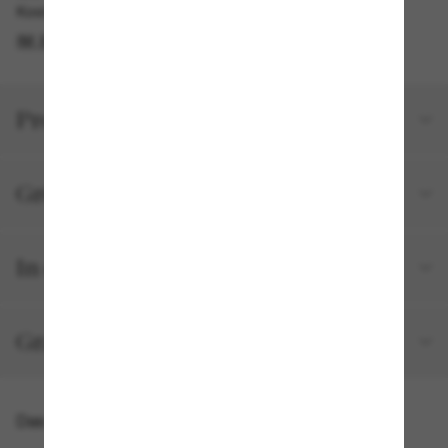
Kostenlose Abholung verfügbar
IM STORE FINDEN
Produktdetails
Größe und Passform
In deiner Bestellung inbegriffen
Gratisversand und -Retouren
Das könnte dir auch gefallen