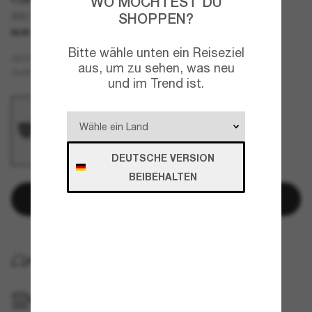
WO MÖCHTEST DU
SHOPPEN?
AR6110
NUR ONLINE
Bitte wähle unten ein Reiseziel
Schwarz
GESTELL
aus, um zu sehen, was neu
Grau
GLÄSER
und im Trend ist.
DEUTSCHE VERSION
BEIBEHALTEN
In den Warenkorb
KOSTENLOSE LIEFERUNG NACH HAUSE
IM GESCHÄFT ABHOLEN