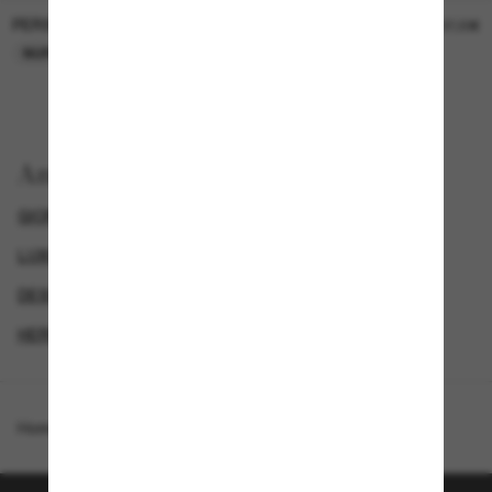
PERSOL
PERSOL
26,00€
37,00€
NUR ONLINE
NUR ONLINE
Anzeigen nach
GIORGIO ARMANI SUNGLASSES
LUXURIÖSE SONNENBRILLEN
DESIGNER-SONNENBRILLENMARKEN
HERREN SONNENBRILLEN
Homepage
/
Giorgio Armani
/
AR6110