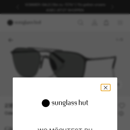
SOMMER-SALE | Bis zu -50%* | *Es gelten unsere
AGB | JETZT SHOPPEN
1
/
5
ANPROBIEREN
235,00€
Oder 3 Raten ab
0% effektiver Jahreszins mit
78,33 €
Giorgio Armani