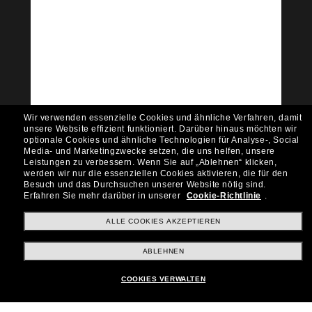
Tritt der Sunglass Hut-
Community bei!
Möchtest du Zugang zu VIP-Events, exklusiven
Empfehlungen und Angeboten wie € 10 Rabatt*
auf deinen nächsten Einkauf? Abonniere unseren
Newsletter *Es gelten unsere AGB
Wir verwenden essenzielle Cookies und ähnliche Verfahren, damit
Subscribe!
unsere Website effizient funktioniert.
Darüber hinaus möchten wir
optionale Cookies und ähnliche Technologien für Analyse-, Social
Media- und Marketingzwecke setzen, die uns helfen, unsere
Leistungen zu verbessern.
Wenn Sie auf „Ablehnen“ klicken,
werden wir nur die essenziellen Cookies aktivieren, die für den
Besuch und das Durchsuchen unserer Website nötig sind.
Shopping online
Erfahren Sie mehr darüber in unserer
Cookie-Richtlinie
.
ALLE COOKIES AKZEPTIEREN
Brands
ABLEHNEN
COOKIES VERWALTEN
Unternehmen