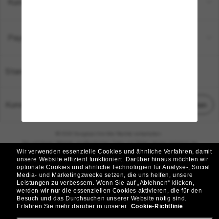
Kundenservice
Payment Methods
Standort:
Deutschland
Kundenservice
Chat starten
© 2026 Sunglass Hut Alle Rechte vorbehalten.
Die auf dieser Website veröffentlichten Fotos und Bilder dienen lediglich der
Wir verwenden essenzielle Cookies und ähnliche Verfahren, damit
Veranschaulichung.
unsere Website effizient funktioniert.
Darüber hinaus möchten wir
optionale Cookies und ähnliche Technologien für Analyse-, Social
|
|
Cookie-Richtlinie
Datenschutzbestimmungen
Media- und Marketingzwecke setzen, die uns helfen, unsere
Leistungen zu verbessern.
Wenn Sie auf „Ablehnen“ klicken,
werden wir nur die essenziellen Cookies aktivieren, die für den
|
|
Besuch und das Durchsuchen unserer Website nötig sind.
Geschäftsbedingungen
AdChoices
Erfahren Sie mehr darüber in unserer
Cookie-Richtlinie
.