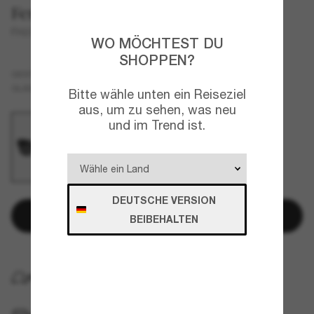
Ferrari
FH2016D
WO MÖCHTEST DU
SHOPPEN?
Schwarz
GESTELL
Schwarz
Polarisiert
GLÄSER
Bitte wähle unten ein Reiseziel
aus, um zu sehen, was neu
und im Trend ist.
DEUTSCHE VERSION
In den Warenkorb
BEIBEHALTEN
KOSTENLOSE LIEFERUNG NACH HAUSE