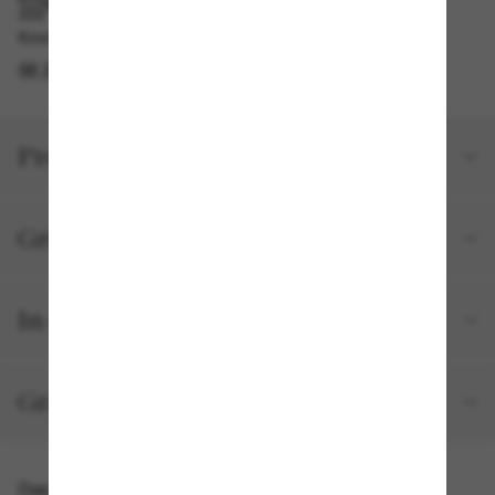
IM GESCHÄFT ABHOLEN
Kostenlose Abholung am selben Tag verfügbar
IM STORE FINDEN
Produktdetails
Größe und Passform
In deiner Bestellung inbegriffen
Gratisversand und -Retouren
Das könnte dir auch gefallen