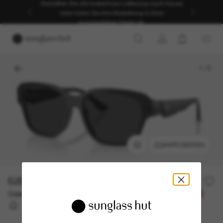
Genießen Sie die kostenlose Lieferung nach Hause
oder holen Sie Ihre Bestellung in Ihrer
ausgewählten Filiale ab.
1
/
5
ANPROBIEREN
525,00€
Oder 3 Raten ab
0% effektiver Jahreszins mit
175,00 €