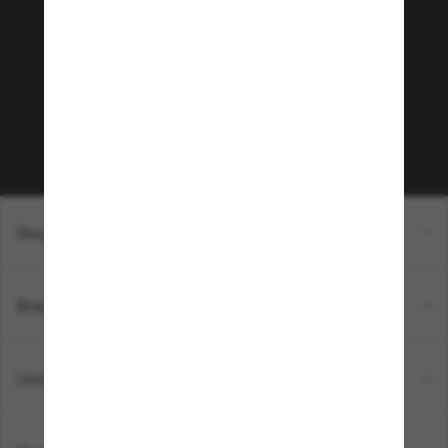
Community bei!
Möchtest du Zugang zu VIP-Events, exklusiven
Empfehlungen und Angeboten wie € 10 Rabatt*
auf deinen nächsten Einkauf? Abonniere unseren
Newsletter *Es gelten unsere AGB
Subscribe!
Shopping online
Brands
Unternehmen