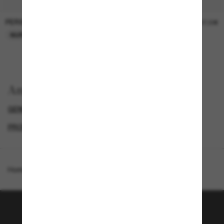
PERSOL
PERSOL
26,00€
37,00€
NUR ONLINE
NUR ONLINE
Anzeigen nach
GENDER
LUXURIÖSE SONNENBRILLEN
PROMOTIONS NL
SPECIALDEALS
Homepage
/
Ferrari
/
FH2016D
Tritt der Sunglass Hut-