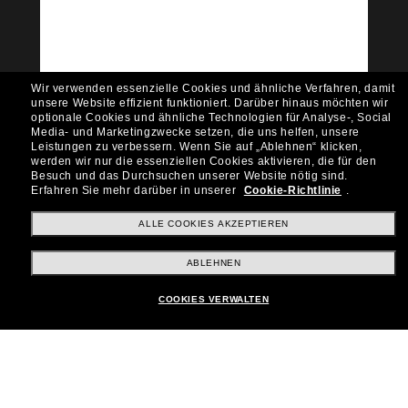
Möchtest du Zugang zu VIP-Events, exklusiven
Empfehlungen und Angeboten wie € 10 Rabatt*
auf deinen nächsten Einkauf? Abonniere unseren
Newsletter *Es gelten unsere AGB
Wir verwenden essenzielle Cookies und ähnliche Verfahren, damit
Subscribe!
unsere Website effizient funktioniert.
Darüber hinaus möchten wir
optionale Cookies und ähnliche Technologien für Analyse-, Social
Media- und Marketingzwecke setzen, die uns helfen, unsere
Leistungen zu verbessern.
Wenn Sie auf „Ablehnen“ klicken,
werden wir nur die essenziellen Cookies aktivieren, die für den
Besuch und das Durchsuchen unserer Website nötig sind.
Shopping online
Erfahren Sie mehr darüber in unserer
Cookie-Richtlinie
.
ALLE COOKIES AKZEPTIEREN
Brands
ABLEHNEN
COOKIES VERWALTEN
Unternehmen
Kundenservice