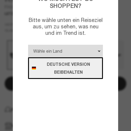
SHOPPEN?
FH2004U
LETZTE CHANCE
NUR ONLINE
Bitte wähle unten ein Reiseziel
Schwarz
GESTELL
aus, um zu sehen, was neu
Grau
GLÄSER
und im Trend ist.
DEUTSCHE VERSION
BEIBEHALTEN
In den Warenkorb
KOSTENLOSE LIEFERUNG NACH HAUSE
IM GESCHÄFT ABHOLEN