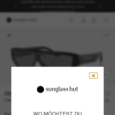
Genießen Sie die kostenlose Lieferung nach Hause
oder holen Sie Ihre Bestellung in Ihrer
ausgewählten Filiale ab.
1
/
5
ANPROBIEREN
266,00€
380,00€
30% off
Oder 3 Raten ab
0% effektiver Jahreszins mit
88,67 €
Ferrari
WO MÖCHTEST DU