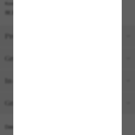
Kostenlose Abholung verfügbar
IM STORE FINDEN
Produktdetails
Größe und Passform
In deiner Bestellung inbegriffen
Gratisversand und -Retouren
Das könnte dir auch gefallen