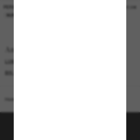
PERSOL
PERSOL
26,00€
37,00€
NUR ONLINE
NUR ONLINE
Anzeigen nach
LUXURIÖSE SONNENBRILLEN
GENDER
BIS ZU 50% RABATT*
DAMEN SONNENBRILLEN
Homepage
/
Ferrari
/
FH2004U
Tritt der Sunglass Hut-
Community bei!