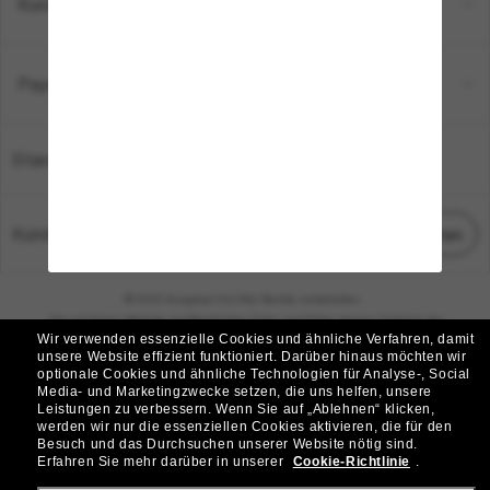
Kundenservice
Payment Methods
Standort:
Deutschland
Kundenservice
Chat starten
© 2026 Sunglass Hut Alle Rechte vorbehalten.
Die auf dieser Website veröffentlichten Fotos und Bilder dienen lediglich der
Wir verwenden essenzielle Cookies und ähnliche Verfahren, damit
Veranschaulichung.
unsere Website effizient funktioniert.
Darüber hinaus möchten wir
optionale Cookies und ähnliche Technologien für Analyse-, Social
|
|
Cookie-Richtlinie
Datenschutzbestimmungen
Media- und Marketingzwecke setzen, die uns helfen, unsere
Leistungen zu verbessern.
Wenn Sie auf „Ablehnen“ klicken,
werden wir nur die essenziellen Cookies aktivieren, die für den
|
|
Besuch und das Durchsuchen unserer Website nötig sind.
Geschäftsbedingungen
AdChoices
Erfahren Sie mehr darüber in unserer
Cookie-Richtlinie
.