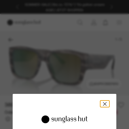
SOMMER-SALE | Bis zu -50%* | *Es gelten unsere
AGB | JETZT SHOPPEN
1
/
5
ANPROBIEREN
380,00€
Oder 3 Raten ab
0% effektiver Jahreszins mit
126,67 €