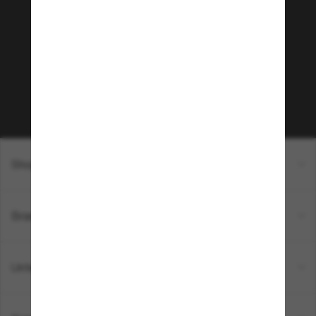
Community bei!
Möchtest du Zugang zu VIP-Events, exklusiven
Empfehlungen und Angeboten wie € 10 Rabatt*
auf deinen nächsten Einkauf? Abonniere unseren
Newsletter *Es gelten unsere AGB
Subscribe!
Shopping online
Brands
Unternehmen