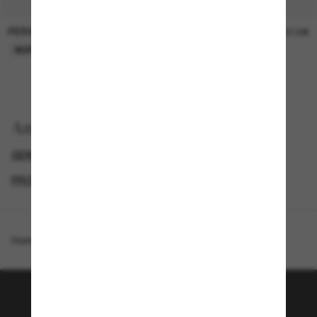
PERSOL
PERSOL
26,00€
37,00€
NUR ONLINE
NUR ONLINE
Anzeigen nach
GENDER
LUXURIÖSE SONNENBRILLEN
PROMOTIONS NL
SPECIALDEALS
Homepage
/
Ferrari
/
FH2003U
Tritt der Sunglass Hut-