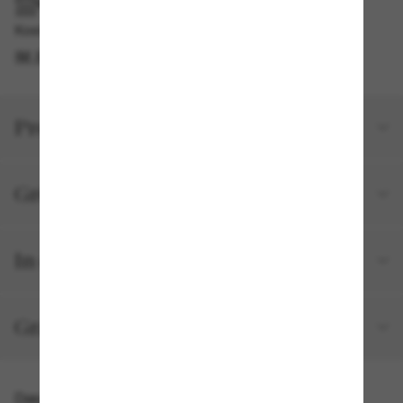
IM GESCHÄFT ABHOLEN
Kostenlose Abholung verfügbar
IM STORE FINDEN
Produktdetails
Größe und Passform
In deiner Bestellung inbegriffen
Gratisversand und -Retouren
Das könnte dir auch gefallen