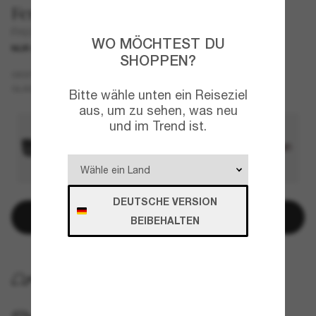
Ferrari
FH2003U
WO MÖCHTEST DU
NUR ONLINE
SHOPPEN?
Grau
GESTELL
Grün
GLÄSER
Bitte wähle unten ein Reiseziel
aus, um zu sehen, was neu
und im Trend ist.
DEUTSCHE VERSION
In den Warenkorb
BEIBEHALTEN
KOSTENLOSE LIEFERUNG NACH HAUSE