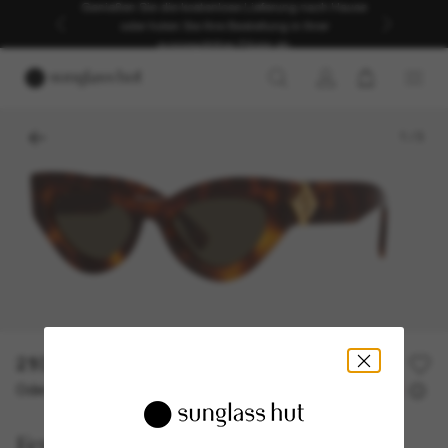
Genießen Sie die kostenlose Lieferung nach Hause
oder holen Sie Ihre Bestellung in Ihrer
ausgewählten Filiale ab.
1
/
3
210,00€
420,00€
50% off
Oder 3 Raten ab
0% effektiver Jahreszins mit
70,00 €
Fendi