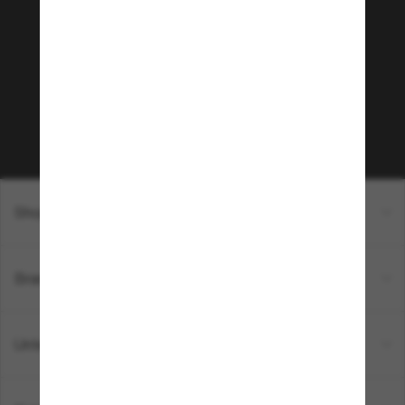
Community bei!
Möchtest du Zugang zu VIP-Events, exklusiven
Empfehlungen und Angeboten wie € 10 Rabatt*
auf deinen nächsten Einkauf? Abonniere unseren
Newsletter *Es gelten unsere AGB
Subscribe!
Shopping online
Brands
Unternehmen