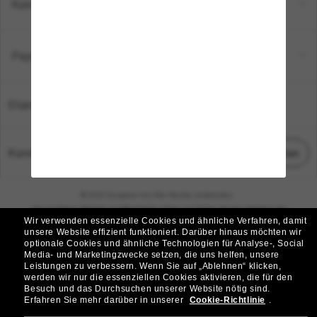
Kundenservice
Payment Methods
Standort:
Deutschland
Kundenservice
Chat starten
© 2026 Sunglass Hut Alle Rechte vorbehalten.
Die auf dieser Website veröffentlichten Fotos und Bilder dienen lediglich der
Wir verwenden essenzielle Cookies und ähnliche Verfahren, damit
Veranschaulichung.
unsere Website effizient funktioniert.
Darüber hinaus möchten wir
optionale Cookies und ähnliche Technologien für Analyse-, Social
|
|
Cookie-Richtlinie
Datenschutzbestimmungen
Media- und Marketingzwecke setzen, die uns helfen, unsere
Leistungen zu verbessern.
Wenn Sie auf „Ablehnen“ klicken,
werden wir nur die essenziellen Cookies aktivieren, die für den
|
|
Besuch und das Durchsuchen unserer Website nötig sind.
Geschäftsbedingungen
AdChoices
Erfahren Sie mehr darüber in unserer
Cookie-Richtlinie
.