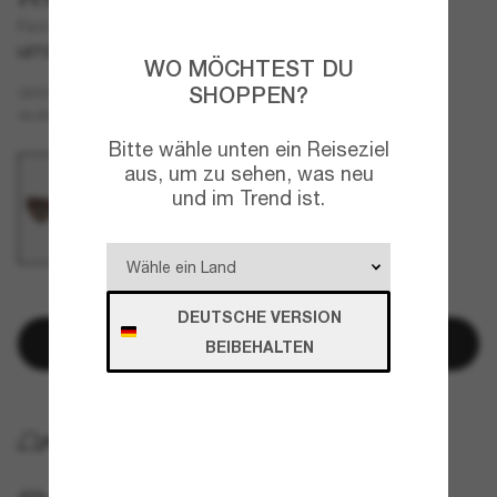
Fe40146I
LETZTE CHANCE
NUR ONLINE
WO MÖCHTEST DU
SHOPPEN?
Tortoise
GESTELL
Grün
GLÄSER
Bitte wähle unten ein Reiseziel
aus, um zu sehen, was neu
und im Trend ist.
NUR NOCH WENIGE ARTIKEL VERFÜGBAR!
DEUTSCHE VERSION
In den Warenkorb
BEIBEHALTEN
KOSTENLOSE LIEFERUNG NACH HAUSE