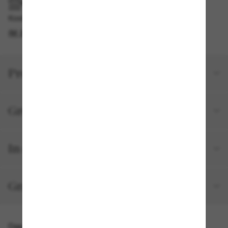
IM GESCHÄFT ABHOLEN
Kostenlose Abholung verfügbar
IM STORE FINDEN
Produktdetails
Größe und Passform
In deiner Bestellung inbegriffen
Gratisversand und -Retouren
Das könnte dir auch gefallen