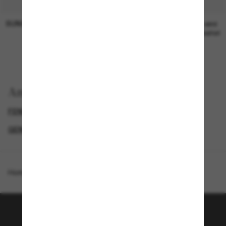
SUNGLASS HUT COLLECTION
SUNGLASS HUT COLLECTION
19,00€
Preis wird
bearbeitet
Anzeigen nach
FENDI SUNGLASSES
LUXURIÖSE SONNENBRILLEN
GENDER
FENDI SUNGLASSES
Homepage
/
Fendi
/
Fe40146I
Tritt der Sunglass Hut-