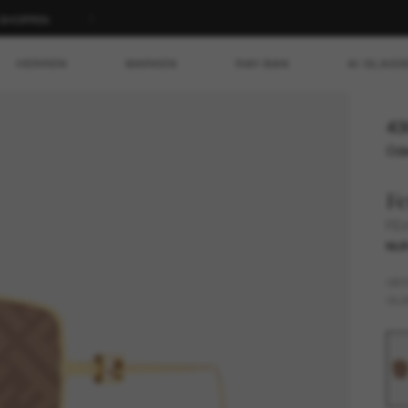
T SHOPPEN
HERREN
MARKEN
RAY-BAN
AI GLASS
43
Ode
Fe
FE
NUR
GES
GLÄ