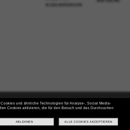
NUR ONLINE
IN DEN WARENKORB
 Cookies und ähnliche Technologien für Analyse-, Social Media-
llen Cookies aktivieren, die für den Besuch und das Durchsuchen
i!
f? Abonniere unseren Newsletter *Es gelten unsere AGB
ABLEHNEN
ALLE COOKIES AKZEPTIEREN