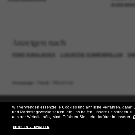
IN DEN WAR
Anzeigen nach
FENDI SUNGLASSES
LUXURIÖSE SONNENBRILLEN
DA
Homepage
/
Fendi
/
FE40013U
Wir verwenden essenzielle Cookies und ähnliche Verfahren, damit un
und Marketingzwecke setzen, die uns helfen, unsere Leistungen zu
T
unserer Website nötig sind.
Erfahren Sie mehr darüber in unserer
C
Möchtest du Zugang zu VIP-Events, exklusiven Empfehl
COOKIES VERWALTEN