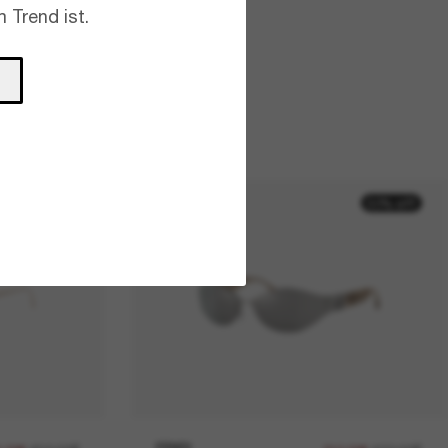
 Trend ist.
30% off
50% off
FENDI