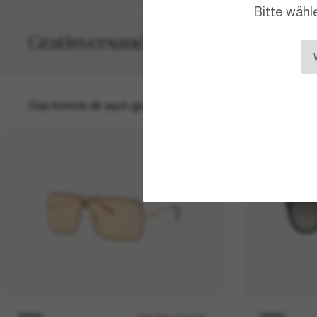
Bitte wähl
Gratisversand und -Retouren
Das könnte dir auch gefallen
30% off
FENDI
FENDI