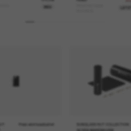
31
0223I
FENDI First Crystal
NEU
LETZ
FE4160US
UT
Preis wird bearbeitet
SUNGLASS HUT COLLECTION
IN DEN WARENKORB