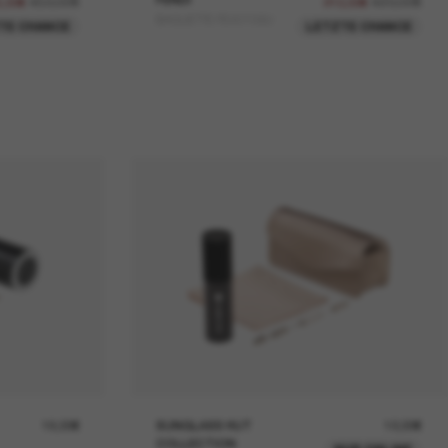
450,00€
420,00€
5,00€
210,00€
BAGUETTE FE40159U
TE CHANCE
LETZTE CHANCE
19,00€
SUNGLASS HUT
12,00€
COLLECTION