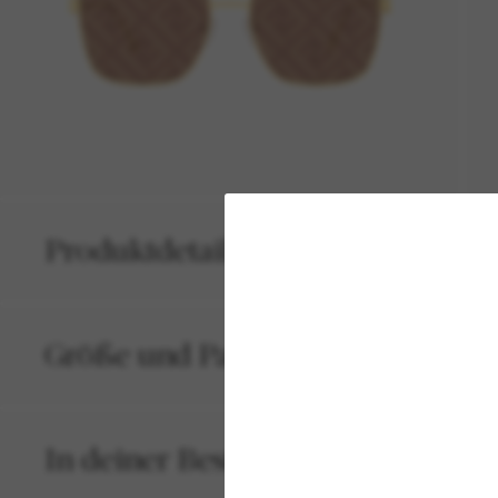
Produktdetails
Größe und Passform
In deiner Bestellung inbegriffen