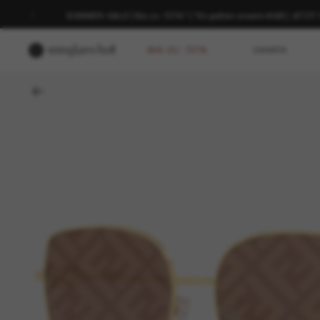
SOMMER-SALE | Bis zu -50%* | *Es gelten unsere AGB | JETZ
BIS ZU -50%
DAMEN