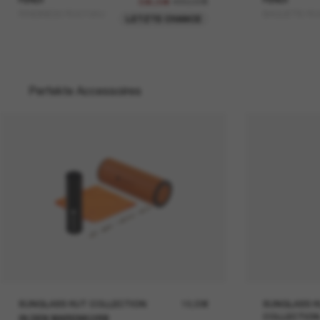
480,00€
336,00€
FENDINESS FE40195U
BAGUETTE FE4
LETZTE CHANCE
Perfekte Accessoires
SUNGLASS HUT COLLECTION
19,00€
SUNGLASS H
COLLECTION
IN DEN WARENKORB