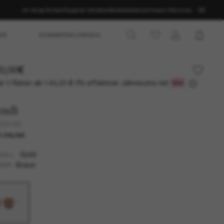
Im shop finden
Support erhalten
Bestellstatus
Unsere Services
DE
ES
SOMMERAUSWAHL
0,00€
r 3 Raten ab
0% effektiver Jahreszins mit
143,33 €
ndi
40013U
 ONLINE
Gold
TELL
Braun
SER