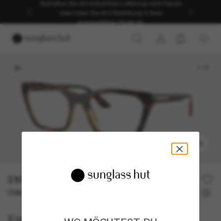
Genießen Sie die kostenlose Lieferung nach Hause
oder holen Sie Ihre Bestellung in Ihrer
ausgewählten Filiale ab.
1
/
5
ANPROBIEREN
210,00€
Oder 3 Raten ab
0% effektiver Jahreszins mit
70,00 €
Emporio Armani