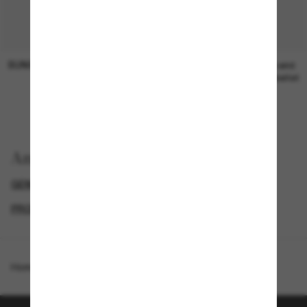
SUNGLASS HUT COLLECTION
SUNGLASS HUT COLLECTION
19,00€
Preis wird
bearbeitet
Anzeigen nach
GENDER
NEUZUGÄNGE FÜR DAMEN
PROMOTIONS NL
SPECIALDEALS
Homepage
/
Emporio Armani
/
EA4274BU