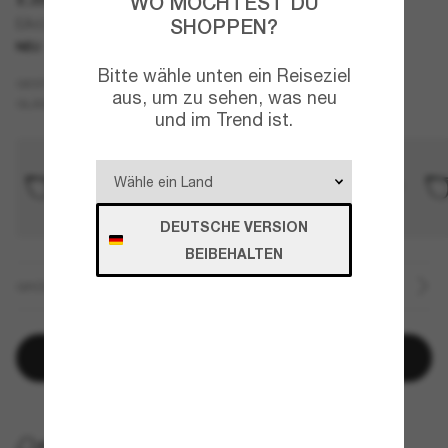
WO MÖCHTEST DU
SHOPPEN?
EA4274BU
NEU
Bitte wähle unten ein Reiseziel
Tortoise
GESTELL
aus, um zu sehen, was neu
Transparent
GLÄSER
und im Trend ist.
DEUTSCHE VERSION
BEIBEHALTEN
GRÖSSE
In den Warenkorb
KOSTENLOSE LIEFERUNG NACH HAUSE