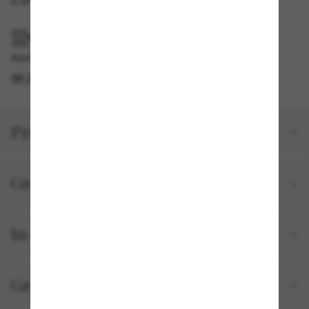
IM GESCHÄFT ABHOLEN
Kostenlose Abholung am selben Tag verfügbar
IM STORE FINDEN
Produktdetails
Größe und Passform
In deiner Bestellung inbegriffen
Gratisversand und -Retouren