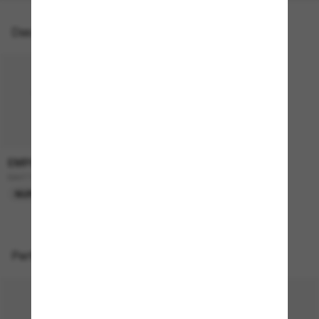
Das könnte dir auch gefallen
EMPORIO ARMANI
165,00€
EA4115
NUR ONLINE
Perfekte Accessoires