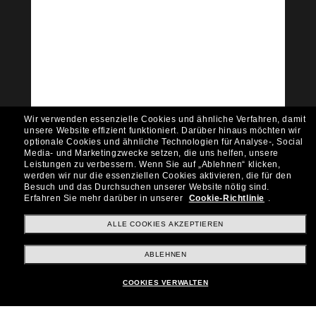
Tritt der Sunglass Hut-
Community bei!
Möchtest du Zugang zu VIP-Events, exklusiven
Empfehlungen und Angeboten wie € 10 Rabatt*
auf deinen nächsten Einkauf? Abonniere unseren
Newsletter *Es gelten unsere AGB
Wir verwenden essenzielle Cookies und ähnliche Verfahren, damit
Subscribe!
unsere Website effizient funktioniert.
Darüber hinaus möchten wir
optionale Cookies und ähnliche Technologien für Analyse-, Social
Media- und Marketingzwecke setzen, die uns helfen, unsere
Leistungen zu verbessern.
Wenn Sie auf „Ablehnen“ klicken,
werden wir nur die essenziellen Cookies aktivieren, die für den
Besuch und das Durchsuchen unserer Website nötig sind.
Shopping online
Erfahren Sie mehr darüber in unserer
Cookie-Richtlinie
.
ALLE COOKIES AKZEPTIEREN
Brands
ABLEHNEN
COOKIES VERWALTEN
Unternehmen