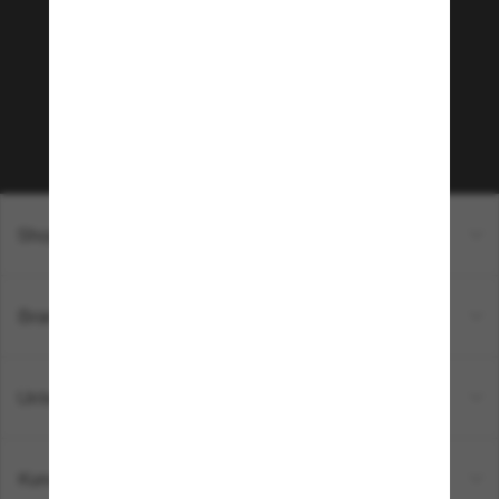
Möchtest du Zugang zu VIP-Events, exklusiven
Empfehlungen und Angeboten wie € 10 Rabatt*
auf deinen nächsten Einkauf? Abonniere unseren
Newsletter *Es gelten unsere AGB
Subscribe!
Shopping online
Brands
Unternehmen
Kundenservice