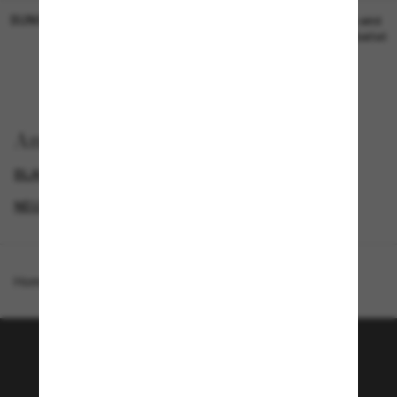
SUNGLASS HUT COLLECTION
SUNGLASS HUT COLLECTION
19,00€
Preis wird
bearbeitet
Anzeigen nach
BLACK FRIDAY WEEK - BIS ZU -50%
GENDER
NEUZUGÄNGE FÜR HERREN
SPECIALDEALS
Homepage
/
Emporio Armani
/
EA4266U
Tritt der Sunglass Hut-
Community bei!