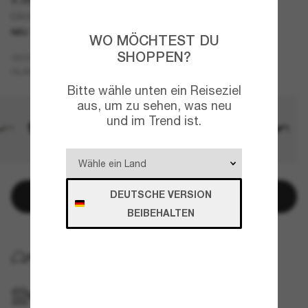
EA4266U
NEU
WO MÖCHTEST DU
SHOPPEN?
Blau
GESTELL
Blau
GLÄSER
Bitte wähle unten ein Reiseziel
aus, um zu sehen, was neu
und im Trend ist.
DEUTSCHE VERSION
In den Warenkorb
BEIBEHALTEN
KOSTENLOSE LIEFERUNG NACH HAUSE
IM GESCHÄFT ABHOLEN