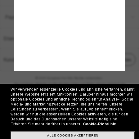
Payment Methods
Standort:
Deutschland
Kundenservice
Chat starten
© 2026 Sunglass Hut Alle Rechte vorbehalten.
Die auf dieser Website veröffentlichten Fotos und Bilder dienen lediglich der
Wir verwenden essenzielle Cookies und ähnliche Verfahren, damit
Veranschaulichung.
unsere Website effizient funktioniert.
Darüber hinaus möchten wir
optionale Cookies und ähnliche Technologien für Analyse-, Social
|
|
Cookie-Richtlinie
Datenschutzbestimmungen
Media- und Marketingzwecke setzen, die uns helfen, unsere
Leistungen zu verbessern.
Wenn Sie auf „Ablehnen“ klicken,
werden wir nur die essenziellen Cookies aktivieren, die für den
|
|
Besuch und das Durchsuchen unserer Website nötig sind.
Geschäftsbedingungen
AdChoices
Erfahren Sie mehr darüber in unserer
Cookie-Richtlinie
.
Do Not Sell My Personal Information
ALLE COOKIES AKZEPTIEREN