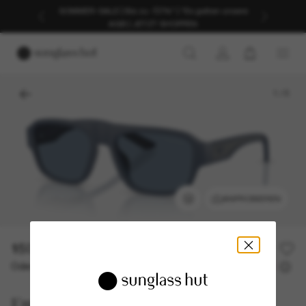
SOMMER-SALE | Bis zu -50%* | *Es gelten unsere
AGB | JETZT SHOPPEN
1
/
5
ANPROBIEREN
150,00€
Oder 3 Raten ab
0% effektiver Jahreszins mit
50,00 €
Emporio Armani