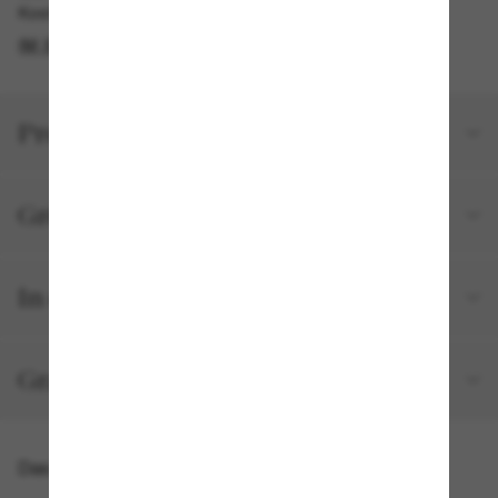
Kostenlose Abholung am selben Tag verfügbar
IM STORE FINDEN
Produktdetails
Größe und Passform
In deiner Bestellung inbegriffen
Gratisversand und -Retouren
Das könnte dir auch gefallen