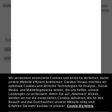
SUNGLASS HUT COLLECTION
SUNGLASS HUT COLLECTION
19,00€
Preis wird
bearbeitet
Anzeigen nach
GENDER
BLACK FRIDAY WEEK - BIS ZU -50%
SPECIALDEALS
DESIGNER-SONNENBRILLENMARKEN
Wir verwenden essenzielle Cookies und ähnliche Verfahren, damit
Homepage
/
Emporio Armani
/
EA4262U
unsere Website effizient funktioniert.
Darüber hinaus möchten wir
optionale Cookies und ähnliche Technologien für Analyse-, Social
Media- und Marketingzwecke setzen, die uns helfen, unsere
Leistungen zu verbessern.
Wenn Sie auf „Ablehnen“ klicken,
werden wir nur die essenziellen Cookies aktivieren, die für den
Tritt der Sunglass Hut-
Besuch und das Durchsuchen unserer Website nötig sind.
Erfahren Sie mehr darüber in unserer
Cookie-Richtlinie
.
Community bei!