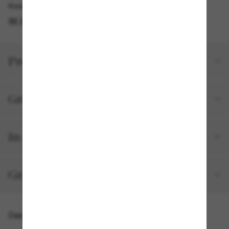
Kostenlose Abholung am selben Tag verfügbar
IM STORE FINDEN
Produktdetails
Größe und Passform
In deiner Bestellung inbegriffen
Gratisversand und -Retouren
Das könnte dir auch gefallen