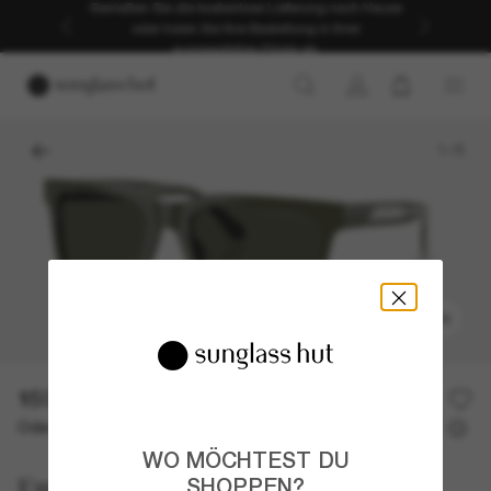
Genießen Sie die kostenlose Lieferung nach Hause
oder holen Sie Ihre Bestellung in Ihrer
ausgewählten Filiale ab.
1
/
5
ANPROBIEREN
150,00€
Oder 3 Raten ab
0% effektiver Jahreszins mit
50,00 €
WO MÖCHTEST DU
Emporio Armani
SHOPPEN?