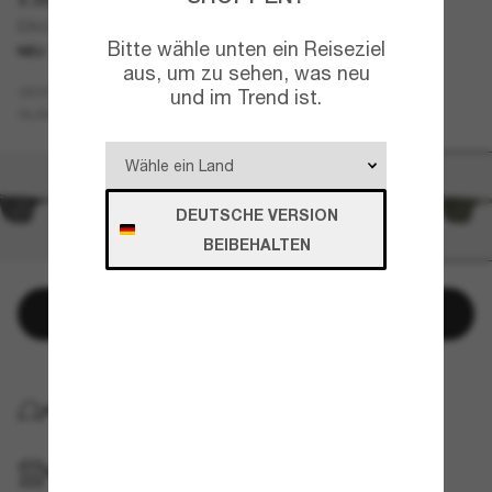
EA4262U
Bitte wähle unten ein Reiseziel
NEU
aus, um zu sehen, was neu
Grün
GESTELL
und im Trend ist.
Grün
GLÄSER
DEUTSCHE VERSION
BEIBEHALTEN
In den Warenkorb
KOSTENLOSE LIEFERUNG NACH HAUSE
IM GESCHÄFT ABHOLEN