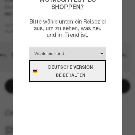
SHOPPEN?
EA4259U
NEU
Bitte wähle unten ein Reiseziel
Grün
GESTELL
aus, um zu sehen, was neu
Grün
GLÄSER
und im Trend ist.
DEUTSCHE VERSION
BEIBEHALTEN
In den Warenkorb
KOSTENLOSE LIEFERUNG NACH HAUSE
IM GESCHÄFT ABHOLEN