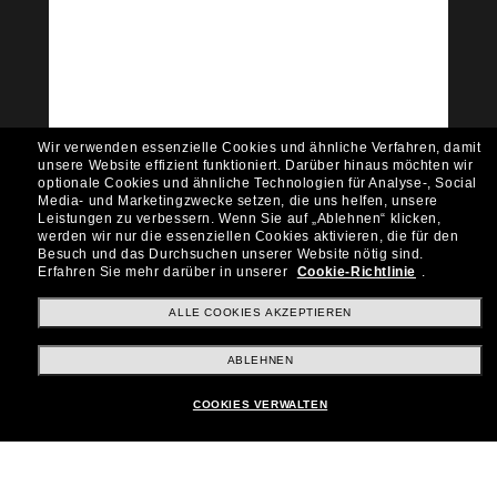
Tritt der Sunglass Hut-
Community bei!
Möchtest du Zugang zu VIP-Events, exklusiven
Empfehlungen und Angeboten wie € 10 Rabatt*
auf deinen nächsten Einkauf? Abonniere unseren
Newsletter *Es gelten unsere AGB
Wir verwenden essenzielle Cookies und ähnliche Verfahren, damit
Subscribe!
unsere Website effizient funktioniert.
Darüber hinaus möchten wir
optionale Cookies und ähnliche Technologien für Analyse-, Social
Media- und Marketingzwecke setzen, die uns helfen, unsere
Leistungen zu verbessern.
Wenn Sie auf „Ablehnen“ klicken,
werden wir nur die essenziellen Cookies aktivieren, die für den
Besuch und das Durchsuchen unserer Website nötig sind.
Shopping online
Erfahren Sie mehr darüber in unserer
Cookie-Richtlinie
.
ALLE COOKIES AKZEPTIEREN
Brands
ABLEHNEN
COOKIES VERWALTEN
Unternehmen