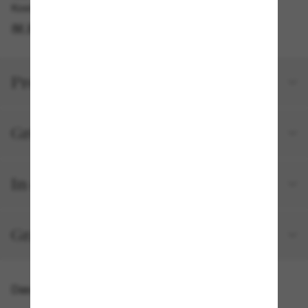
Kostenlose Abholung am selben Tag verfügbar
IM STORE FINDEN
Produktdetails
Größe und Passform
In deiner Bestellung inbegriffen
Gratisversand und -Retouren
Das könnte dir auch gefallen