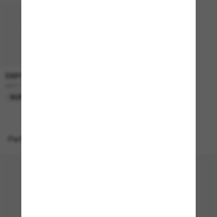
EMPORIO ARMANI
165,00€
EA4115
NUR ONLINE
Perfekte Accessoires