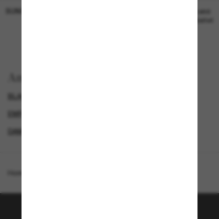
SUNGLASS HUT COLLECTION
SUNGLASS HUT COLLECTION
19,00€
Preis wird
bearbeitet
Anzeigen nach
BLACK FRIDAY WEEK - BIS ZU -50%
GENDER
EMPORIO ARMANI DAMEN SONNENBRILLEN
DAMEN SONNENBRILLEN
Homepage
/
Emporio Armani
/
EA4259U