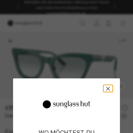
Genießen Sie die kostenlose Lieferung nach Hause
oder holen Sie Ihre Bestellung in Ihrer
ausgewählten Filiale ab.
1
/
5
ANPROBIEREN
175,00€
Oder 3 Raten ab
0% effektiver Jahreszins mit
58,33 €
Emporio Armani
WO MÖCHTEST DU