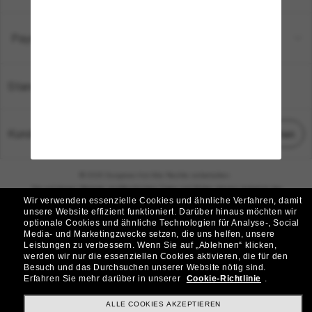
Payment Methods
Standort:
Deutschland
Kundenservice
Chat starten
© 2026 Sunglass Hut Alle Rechte vorbehalten.
Die auf dieser Website veröffentlichten Fotos und Bilder dienen lediglich der
Wir verwenden essenzielle Cookies und ähnliche Verfahren, damit
Veranschaulichung.
unsere Website effizient funktioniert.
Darüber hinaus möchten wir
optionale Cookies und ähnliche Technologien für Analyse-, Social
|
|
Cookie-Richtlinie
Datenschutzbestimmungen
Media- und Marketingzwecke setzen, die uns helfen, unsere
Leistungen zu verbessern.
Wenn Sie auf „Ablehnen“ klicken,
werden wir nur die essenziellen Cookies aktivieren, die für den
|
|
Besuch und das Durchsuchen unserer Website nötig sind.
Geschäftsbedingungen
AdChoices
Erfahren Sie mehr darüber in unserer
Cookie-Richtlinie
.
Do Not Sell My Personal Information
ALLE COOKIES AKZEPTIEREN