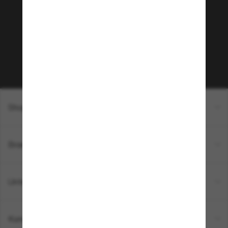
Möchtest du Zugang zu VIP-Events, exklusiven
Empfehlungen und Angeboten wie € 10 Rabatt*
auf deinen nächsten Einkauf? Abonniere unseren
Newsletter *Es gelten unsere AGB
Subscribe!
Shopping online
Brands
Unternehmen
Kundenservice