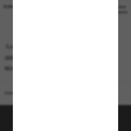
SUNGLASS HUT COLLECTION
SUNGLASS HUT COLLECTION
19,00€
Preis wird
bearbeitet
Anzeigen nach
GENDER
BLACK FRIDAY WEEK - BIS ZU -50%
NEUZUGÄNGE FÜR HERREN
SPECIALDEALS
Homepage
/
Emporio Armani
/
EA4257U
Tritt der Sunglass Hut-
Community bei!