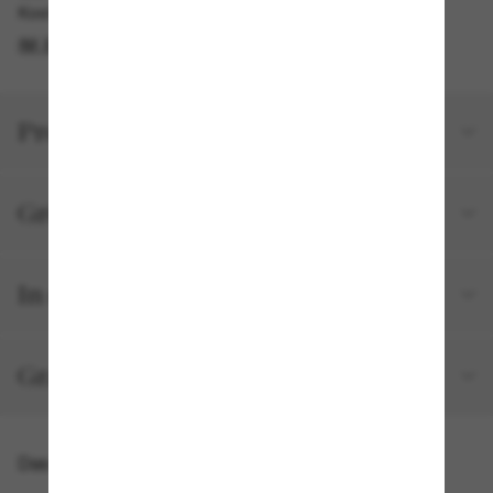
Kostenlose Abholung am selben Tag verfügbar
IM STORE FINDEN
Produktdetails
Größe und Passform
In deiner Bestellung inbegriffen
Gratisversand und -Retouren
Das könnte dir auch gefallen