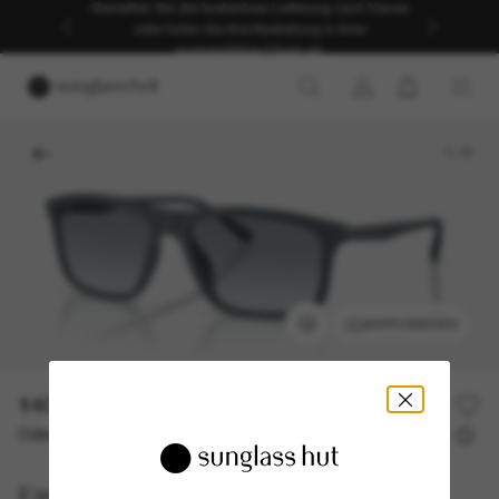
Genießen Sie die kostenlose Lieferung nach Hause
oder holen Sie Ihre Bestellung in Ihrer
ausgewählten Filiale ab.
1
/
5
ANPROBIEREN
140,00€
Oder 3 Raten ab
0% effektiver Jahreszins mit
46,67 €
Emporio Armani