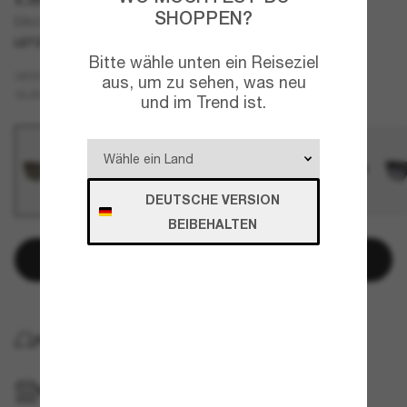
SHOPPEN?
EA4244U
LETZTE CHANCE
NUR ONLINE
Bitte wähle unten ein Reiseziel
Grün
GESTELL
aus, um zu sehen, was neu
Braun
GLÄSER
und im Trend ist.
DEUTSCHE VERSION
BEIBEHALTEN
In den Warenkorb
KOSTENLOSE LIEFERUNG NACH HAUSE
IM GESCHÄFT ABHOLEN