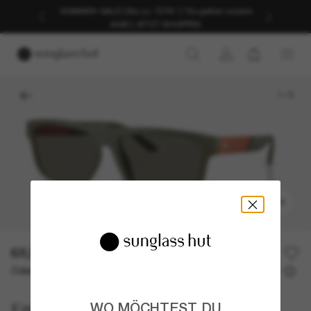
SOMMER-SALE | Bis zu -50%* | *Es gelten unsere
AGB | JETZT SHOPPEN
1
/
5
ANPROBIEREN
68,50€
137,00€
50% off
Oder 3 Raten ab
0% effektiver Jahreszins mit
22,83 €
Emporio Armani
WO MÖCHTEST DU