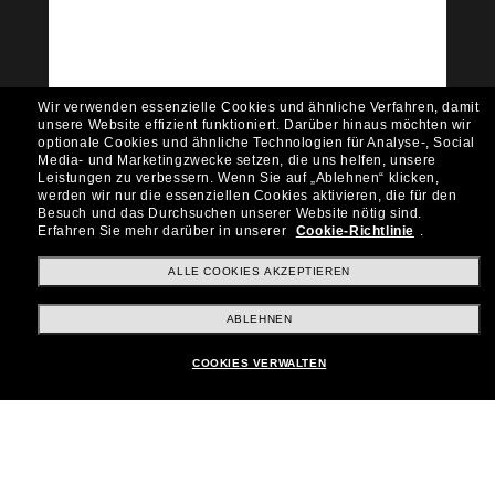
Möchtest du Zugang zu VIP-Events, exklusiven
Empfehlungen und Angeboten wie € 10 Rabatt*
auf deinen nächsten Einkauf? Abonniere unseren
Newsletter *Es gelten unsere AGB
Wir verwenden essenzielle Cookies und ähnliche Verfahren, damit
Subscribe!
unsere Website effizient funktioniert.
Darüber hinaus möchten wir
optionale Cookies und ähnliche Technologien für Analyse-, Social
Media- und Marketingzwecke setzen, die uns helfen, unsere
Leistungen zu verbessern.
Wenn Sie auf „Ablehnen“ klicken,
werden wir nur die essenziellen Cookies aktivieren, die für den
Besuch und das Durchsuchen unserer Website nötig sind.
Shopping online
Erfahren Sie mehr darüber in unserer
Cookie-Richtlinie
.
ALLE COOKIES AKZEPTIEREN
Brands
ABLEHNEN
COOKIES VERWALTEN
Unternehmen
Kundenservice