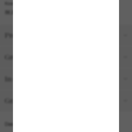
Kostenlose Abholung verfügbar
IM STORE FINDEN
Produktdetails
Größe und Passform
In deiner Bestellung inbegriffen
Gratisversand und -Retouren
Das könnte dir auch gefallen