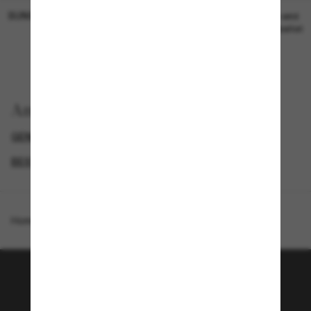
SUNGLASS HUT COLLECTION
SUNGLASS HUT COLLECTION
19,00€
Preis wird
bearbeitet
Anzeigen nach
GENDER
DESIGNER-SONNENBRILLENMARKEN
BEST DEALS – UP TO 50%
SUNGLASSES BRANDS
Homepage
/
Emporio Armani
/
EA4244U
Tritt der Sunglass Hut-
Community bei!