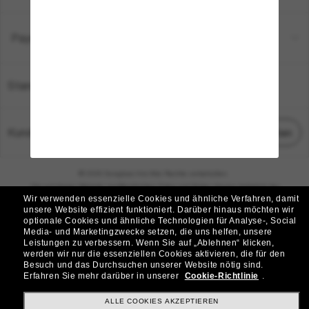
Payment Methods
Standort:
Deutschland
Kundenservice
Chat starten
© 2026 Sunglass Hut Alle Rechte vorbehalten.
Die auf dieser Website veröffentlichten Fotos und Bilder dienen lediglich der
Wir verwenden essenzielle Cookies und ähnliche Verfahren, damit
Veranschaulichung.
unsere Website effizient funktioniert.
Darüber hinaus möchten wir
optionale Cookies und ähnliche Technologien für Analyse-, Social
|
|
Cookie-Richtlinie
Datenschutzbestimmungen
Media- und Marketingzwecke setzen, die uns helfen, unsere
Leistungen zu verbessern.
Wenn Sie auf „Ablehnen“ klicken,
werden wir nur die essenziellen Cookies aktivieren, die für den
|
|
Besuch und das Durchsuchen unserer Website nötig sind.
Geschäftsbedingungen
AdChoices
Erfahren Sie mehr darüber in unserer
Cookie-Richtlinie
.
Do Not Sell My Personal Information
ALLE COOKIES AKZEPTIEREN