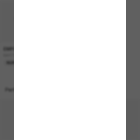
EMPORIO ARMANI
165,00€
EA4115
NUR ONLINE
Perfekte Accessoires