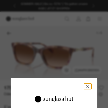
SOMMER-SALE | Bis zu -50%* | *Es gelten unsere
AGB | JETZT SHOPPEN
1
/
5
ANPROBIEREN
175,00€
Oder 3 Raten ab
0% effektiver Jahreszins mit
58,33 €
Emporio Armani