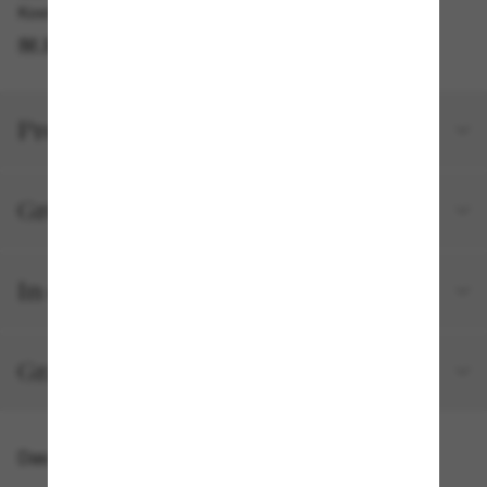
Kostenlose Abholung verfügbar
IM STORE FINDEN
Produktdetails
Größe und Passform
In deiner Bestellung inbegriffen
Gratisversand und -Retouren
Das könnte dir auch gefallen