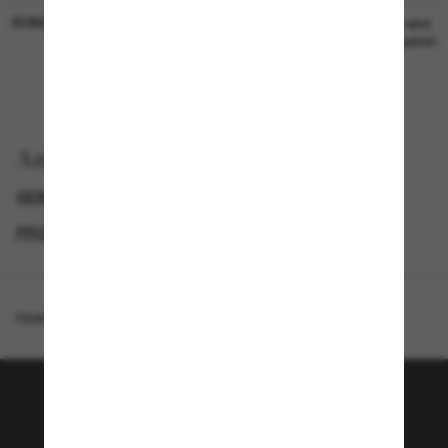
SUNGLASS HUT COLLECTION
SUNGLASS HUT COLLECTION
19,00€
Preis wird
bearbeitet
Anzeigen nach
GENDER
BLACK FRIDAY WEEK - BIS ZU -50%
PROMOTIONS NL
SPECIALDEALS
Homepage
/
Emporio Armani
/
EA4238
Tritt der Sunglass Hut-
Community bei!