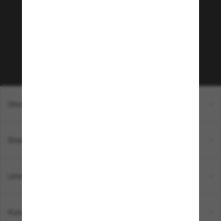
Möchtest du Zugang zu VIP-Events, exklusiven
Empfehlungen und Angeboten wie € 10 Rabatt*
auf deinen nächsten Einkauf? Abonniere unseren
Newsletter *Es gelten unsere AGB
Subscribe!
Shopping online
Brands
Unternehmen
Kundenservice