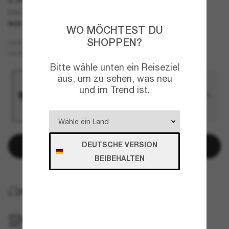
EA4238
NUR ONLINE
WO MÖCHTEST DU
SHOPPEN?
Rot
GESTELL
Braun
GLÄSER
Bitte wähle unten ein Reiseziel
aus, um zu sehen, was neu
und im Trend ist.
DEUTSCHE VERSION
In den Warenkorb
BEIBEHALTEN
KOSTENLOSE LIEFERUNG NACH HAUSE
IM GESCHÄFT ABHOLEN