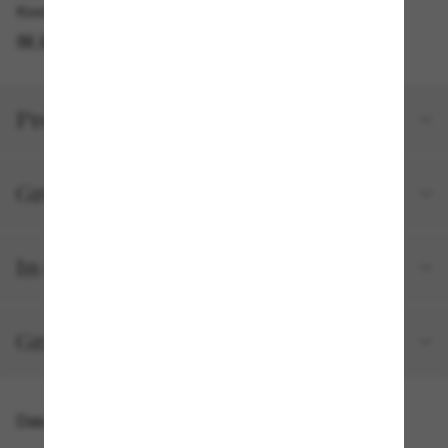
Kostenlose Abholung verfügbar
IM STORE FINDEN
Produktdetails
Größe und Passform
In deiner Bestellung inbegriffen
Gratisversand und -Retouren
Das könnte dir auch gefallen