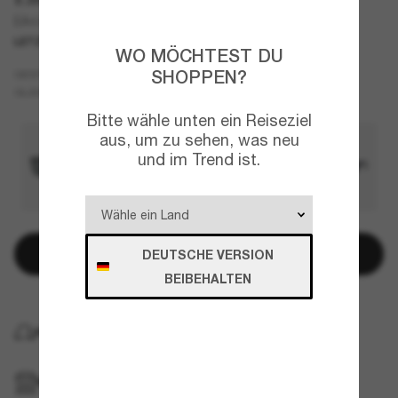
EA4219
LETZTE CHANCE
NUR ONLINE
WO MÖCHTEST DU
Blau
SHOPPEN?
GESTELL
Blau
GLÄSER
Bitte wähle unten ein Reiseziel
aus, um zu sehen, was neu
und im Trend ist.
In den Warenkorb
DEUTSCHE VERSION
BEIBEHALTEN
KOSTENLOSE LIEFERUNG NACH HAUSE
IM GESCHÄFT ABHOLEN