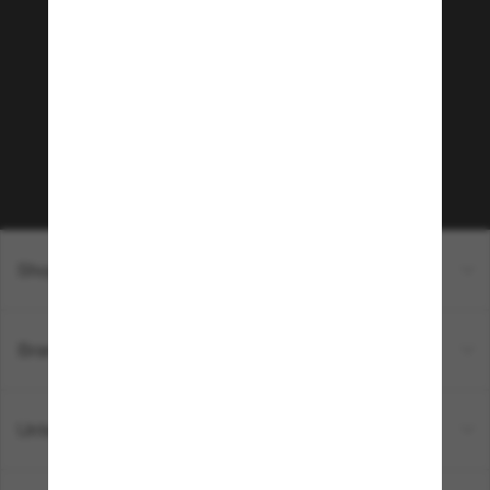
Tritt der Sunglass Hut-
Community bei!
Möchtest du Zugang zu VIP-Events, exklusiven
Empfehlungen und Angeboten wie € 10 Rabatt*
auf deinen nächsten Einkauf? Abonniere unseren
Newsletter *Es gelten unsere AGB
Subscribe!
Shopping online
Brands
Unternehmen