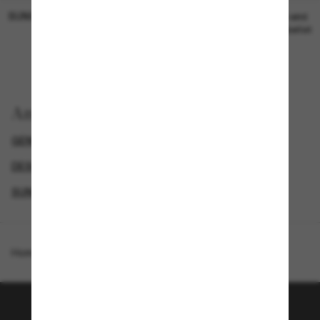
SUNGLASS HUT COLLECTION
SUNGLASS HUT COLLECTION
19,00€
Preis wird
bearbeitet
Anzeigen nach
GENDER
BEST DEALS – UP TO 50%
DESIGNER-SONNENBRILLENMARKEN
SUNGLASSES BRANDS
Homepage
/
Emporio Armani
/
EA4219