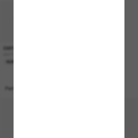
EMPORIO ARMANI
165,00€
EA4115
NUR ONLINE
Perfekte Accessoires