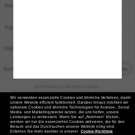
Kundenservice
Payment Methods
Standort:
Deutschland
Kundenservice
Chat starten
© 2026 Sunglass Hut Alle Rechte vorbehalten.
Die auf dieser Website veröffentlichten Fotos und Bilder dienen lediglich der
Wir verwenden essenzielle Cookies und ähnliche Verfahren, damit
Veranschaulichung.
unsere Website effizient funktioniert.
Darüber hinaus möchten wir
optionale Cookies und ähnliche Technologien für Analyse-, Social
|
|
Cookie-Richtlinie
Datenschutzbestimmungen
Media- und Marketingzwecke setzen, die uns helfen, unsere
Leistungen zu verbessern.
Wenn Sie auf „Ablehnen“ klicken,
werden wir nur die essenziellen Cookies aktivieren, die für den
|
|
Besuch und das Durchsuchen unserer Website nötig sind.
Geschäftsbedingungen
AdChoices
Erfahren Sie mehr darüber in unserer
Cookie-Richtlinie
.