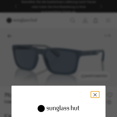
Genießen Sie die kostenlose Lieferung nach Hause
oder holen Sie Ihre Bestellung in Ihrer
ausgewählten Filiale ab.
1
/
5
ANPROBIEREN
79,00€
158,00€
50% off
Oder 3 Raten ab
0% effektiver Jahreszins mit
26,33 €
Emporio Armani