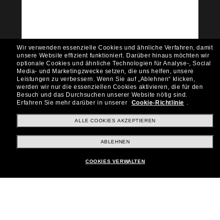
Möchtest du Zugang zu VIP-Events, exklusiven
Empfehlungen und Angeboten wie € 10 Rabatt*
auf deinen nächsten Einkauf? Abonniere unseren
Newsletter *Es gelten unsere AGB
Wir verwenden essenzielle Cookies und ähnliche Verfahren, damit
Subscribe!
unsere Website effizient funktioniert.
Darüber hinaus möchten wir
optionale Cookies und ähnliche Technologien für Analyse-, Social
Media- und Marketingzwecke setzen, die uns helfen, unsere
Leistungen zu verbessern.
Wenn Sie auf „Ablehnen“ klicken,
werden wir nur die essenziellen Cookies aktivieren, die für den
Besuch und das Durchsuchen unserer Website nötig sind.
Shopping online
Erfahren Sie mehr darüber in unserer
Cookie-Richtlinie
.
ALLE COOKIES AKZEPTIEREN
Brands
ABLEHNEN
COOKIES VERWALTEN
Unternehmen
Kundenservice