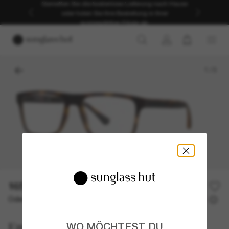
Genießen Sie die kostenlose Lieferung nach Hause
oder holen Sie Ihre Bestellung in Ihrer
ausgewählten Filiale ab.
1
/
3
165,00€
Oder 3 Raten ab
0% effektiver Jahreszins mit
55,00 €
Emporio Armani
WO MÖCHTEST DU