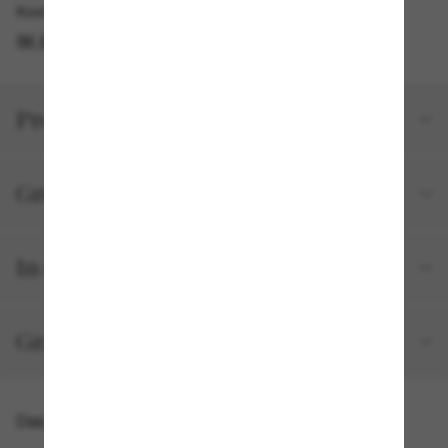
Kostenlose Abholung am selben Tag verfügbar
IM STORE FINDEN
Produktdetails
Größe und Passform
In deiner Bestellung inbegriffen
Gratisversand und -Retouren
Das könnte dir auch gefallen