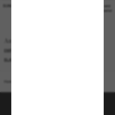
SUNGLASS HUT COLLECTION
SUNGLASS HUT COLLECTION
19,00€
Preis wird
bearbeitet
Anzeigen nach
EMPORIO ARMANI SUNGLASSES
GENDER
BLACK FRIDAY WEEK - BIS ZU -50%
PROMOTIONS NL
Homepage
/
Emporio Armani
/
EA4115
Tritt der Sunglass Hut-
Community bei!