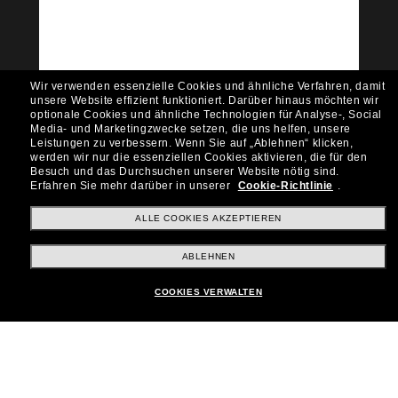
Möchtest du Zugang zu VIP-Events, exklusiven
Empfehlungen und Angeboten wie € 10 Rabatt*
auf deinen nächsten Einkauf? Abonniere unseren
Newsletter *Es gelten unsere AGB
Wir verwenden essenzielle Cookies und ähnliche Verfahren, damit
Subscribe!
unsere Website effizient funktioniert.
Darüber hinaus möchten wir
optionale Cookies und ähnliche Technologien für Analyse-, Social
Media- und Marketingzwecke setzen, die uns helfen, unsere
Leistungen zu verbessern.
Wenn Sie auf „Ablehnen“ klicken,
werden wir nur die essenziellen Cookies aktivieren, die für den
Besuch und das Durchsuchen unserer Website nötig sind.
Shopping online
Erfahren Sie mehr darüber in unserer
Cookie-Richtlinie
.
ALLE COOKIES AKZEPTIEREN
Brands
ABLEHNEN
COOKIES VERWALTEN
Unternehmen
Kundenservice