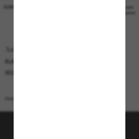
SUNGLASS HUT COLLECTION
SUNGLASS HUT COLLECTION
19,00€
Preis wird
bearbeitet
Anzeigen nach
BLACK FRIDAY WEEK - BIS ZU -50%
GENDER
SECONDPAIR
SUNGLASSES BRANDS
Homepage
/
Emporio Armani
/
EA2165D
Tritt der Sunglass Hut-
Community bei!