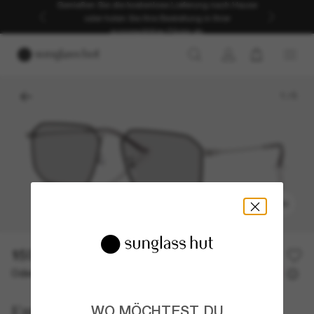
Genießen Sie die kostenlose Lieferung nach Hause
oder holen Sie Ihre Bestellung in Ihrer
ausgewählten Filiale ab.
1
/
5
ANPROBIEREN
150,00€
Oder 3 Raten ab
0% effektiver Jahreszins mit
50,00 €
Emporio Armani
WO MÖCHTEST DU