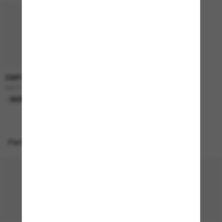
EMPORIO ARMANI
165,00€
EA4115
NUR ONLINE
Perfekte Accessoires