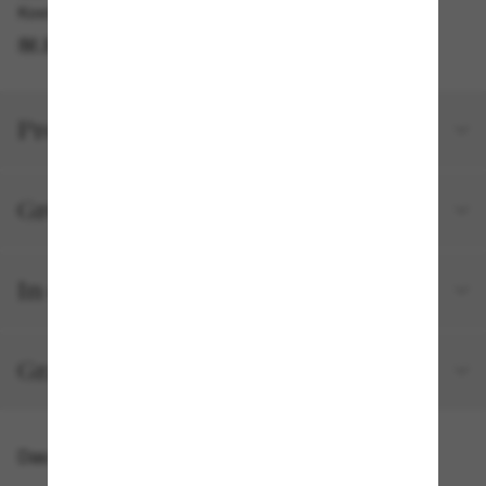
Kostenlose Abholung am selben Tag verfügbar
IM STORE FINDEN
Produktdetails
Größe und Passform
In deiner Bestellung inbegriffen
Gratisversand und -Retouren
Das könnte dir auch gefallen