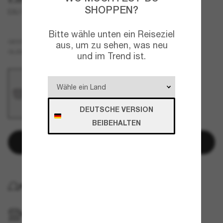
SHOPPEN?
EA2165D
Bitte wähle unten ein Reiseziel
Grau
GESTELL
aus, um zu sehen, was neu
Grau
GLÄSER
und im Trend ist.
DEUTSCHE VERSION
BEIBEHALTEN
In den Warenkorb
KOSTENLOSE LIEFERUNG NACH HAUSE
IM GESCHÄFT ABHOLEN