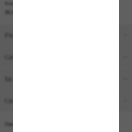
Kostenlose Abholung verfügbar
IM STORE FINDEN
Produktdetails
Größe und Passform
In deiner Bestellung inbegriffen
Gratisversand und -Retouren
Das könnte dir auch gefallen