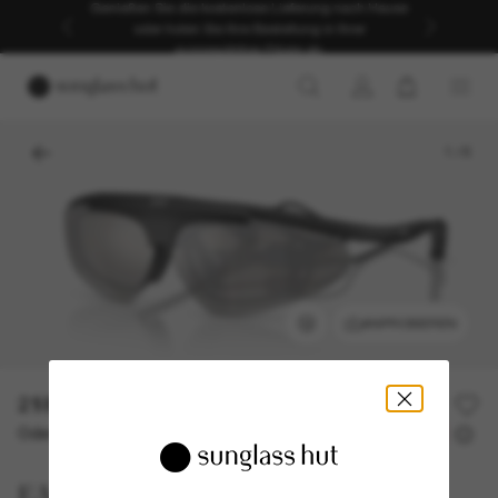
Genießen Sie die kostenlose Lieferung nach Hause
oder holen Sie Ihre Bestellung in Ihrer
ausgewählten Filiale ab.
1
/
6
ANPROBIEREN
218,00€
Oder 3 Raten ab
0% effektiver Jahreszins mit
72,67 €
EA7