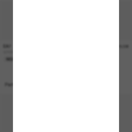
EA7
EA7
228,00€
218,00€
Q74002
Q74011
NEU
NUR ONLINE
Perfekte Accessoires