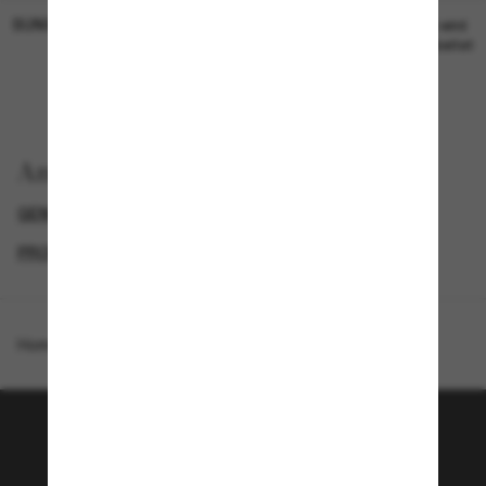
SUNGLASS HUT COLLECTION
SUNGLASS HUT COLLECTION
19,00€
Preis wird
bearbeitet
Anzeigen nach
GENDER
NEUZUGÄNGE FÜR HERREN
PROMOTIONS NL
SPECIALDEALS
Homepage
/
EA7
/
Q74010
Tritt der Sunglass Hut-
Community bei!