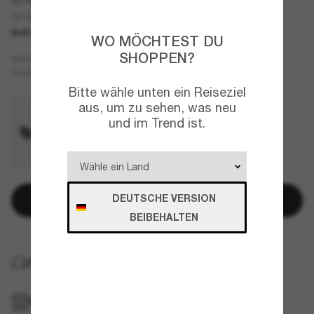
Q74010
NUR ONLINE
NEU
WO MÖCHTEST DU
SHOPPEN?
Schwarz
GESTELL
Silber
GLÄSER
Bitte wähle unten ein Reiseziel
aus, um zu sehen, was neu
und im Trend ist.
DEUTSCHE VERSION
In den Warenkorb
BEIBEHALTEN
KOSTENLOSE LIEFERUNG NACH HAUSE
IM GESCHÄFT ABHOLEN