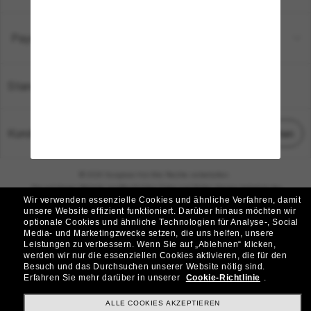
Payment Methods
Standort:
Deutschland
Kundenservice
Chat starten
© 2026 Sunglass Hut Alle Rechte vorbehalten.
Die auf dieser Website veröffentlichten Fotos und Bilder dienen lediglich der
Wir verwenden essenzielle Cookies und ähnliche Verfahren, damit
Veranschaulichung.
unsere Website effizient funktioniert.
Darüber hinaus möchten wir
optionale Cookies und ähnliche Technologien für Analyse-, Social
|
|
Cookie-Richtlinie
Datenschutzbestimmungen
Media- und Marketingzwecke setzen, die uns helfen, unsere
Leistungen zu verbessern.
Wenn Sie auf „Ablehnen“ klicken,
werden wir nur die essenziellen Cookies aktivieren, die für den
|
|
Besuch und das Durchsuchen unserer Website nötig sind.
Geschäftsbedingungen
AdChoices
Erfahren Sie mehr darüber in unserer
Cookie-Richtlinie
.
Do Not Sell My Personal Information
ALLE COOKIES AKZEPTIEREN