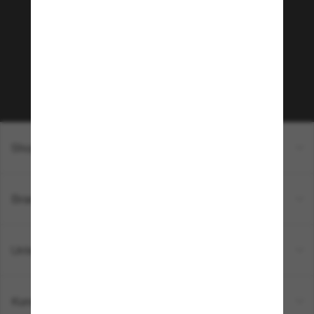
Möchtest du Zugang zu VIP-Events, exklusiven
Empfehlungen und Angeboten wie € 10 Rabatt*
auf deinen nächsten Einkauf? Abonniere unseren
Newsletter *Es gelten unsere AGB
Subscribe!
Shopping online
Brands
Unternehmen
Kundenservice