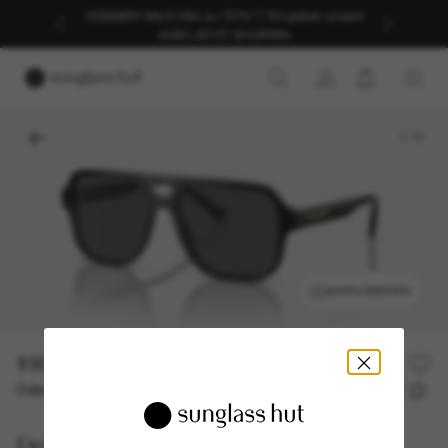
SOMMER-SALE | Bis zu -50%* | *Es gelten unsere
AGB | JETZT SHOPPEN
1
/
5
ANPROBIEREN
130,00€
Oder 3 Raten ab
0% effektiver Jahreszins mit
43,33 €
Dolce&Gabbana