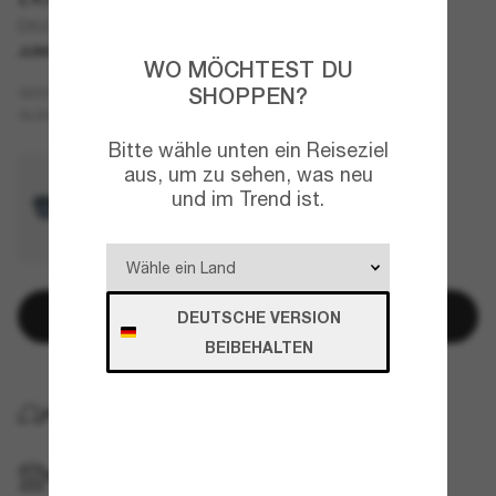
DX4003 Kids
JUNIOR
WO MÖCHTEST DU
Schwarz
SHOPPEN?
GESTELL
Grau
GLÄSER
Bitte wähle unten ein Reiseziel
aus, um zu sehen, was neu
und im Trend ist.
In den Warenkorb
DEUTSCHE VERSION
BEIBEHALTEN
KOSTENLOSE LIEFERUNG NACH HAUSE
IM GESCHÄFT ABHOLEN