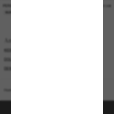
PERSOL
PERSOL
26,00€
37,00€
NUR ONLINE
NUR ONLINE
Anzeigen nach
KIDS-SONNENBRILLEN
DOLCE&GABBANA SONNENBRILLEN
DESIGNER-SONNENBRILLENMARKEN
GENDER
Homepage
/
Dolce&Gabbana
/
DX4003 Kids