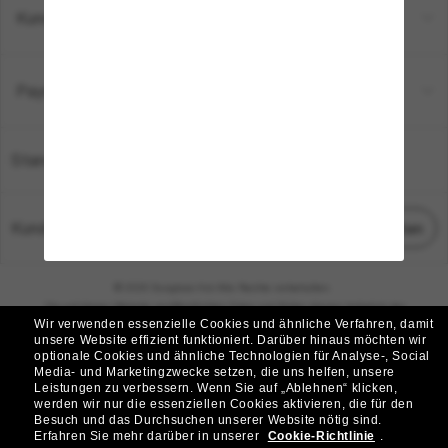
Kundenservice
Payment Methods
Standort:
Deutschland
Kundenservice
Chat starten
© 2026 Sunglass Hut Alle Rechte vorbehalten.
Die auf dieser Website veröffentlichten Fotos und Bilder dienen lediglich der
Wir verwenden essenzielle Cookies und ähnliche Verfahren, damit
Veranschaulichung.
unsere Website effizient funktioniert.
Darüber hinaus möchten wir
optionale Cookies und ähnliche Technologien für Analyse-, Social
|
|
Cookie-Richtlinie
Datenschutzbestimmungen
Media- und Marketingzwecke setzen, die uns helfen, unsere
Leistungen zu verbessern.
Wenn Sie auf „Ablehnen“ klicken,
werden wir nur die essenziellen Cookies aktivieren, die für den
|
|
Besuch und das Durchsuchen unserer Website nötig sind.
Geschäftsbedingungen
AdChoices
Erfahren Sie mehr darüber in unserer
Cookie-Richtlinie
.