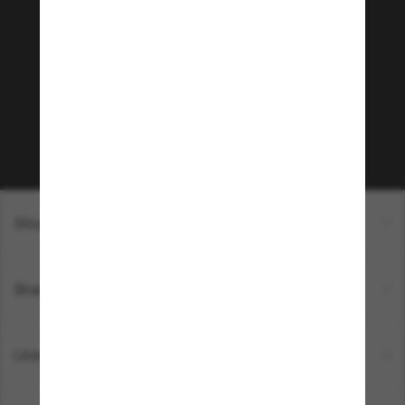
Tritt der Sunglass Hut-
Community bei!
Möchtest du Zugang zu VIP-Events, exklusiven
Empfehlungen und Angeboten wie € 10 Rabatt*
auf deinen nächsten Einkauf? Abonniere unseren
Newsletter *Es gelten unsere AGB
Subscribe!
Shopping online
Brands
Unternehmen