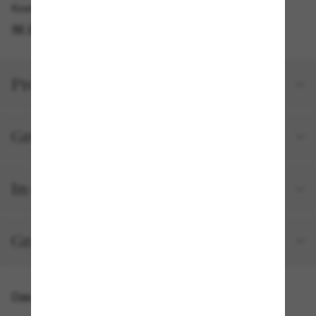
Kostenlose Abholung am selben Tag verfügbar
IM STORE FINDEN
Produktdetails
Größe und Passform
In deiner Bestellung inbegriffen
Gratisversand und -Retouren
Das könnte dir auch gefallen