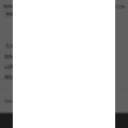
PERSOL
PERSOL
26,00€
37,00€
NUR ONLINE
NUR ONLINE
Anzeigen nach
DOLCE&GABBANA SONNENBRILLEN
GENDER
LUXURIÖSE SONNENBRILLEN
NEUZUGÄNGE FÜR DAMEN
Homepage
/
Dolce&Gabbana
/
DG6207