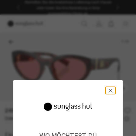
Genießen Sie die kostenlose Lieferung nach Hause
oder holen Sie Ihre Bestellung in Ihrer
ausgewählten Filiale ab.
1
/
5
ANPROBIEREN
249,00€
Oder 3 Raten ab
0% effektiver Jahreszins mit
83,00 €
Dolce&Gabbana
WO MÖCHTEST DU