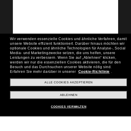
Tritt der Sunglass Hut-
Community bei!
Möchtest du Zugang zu VIP-Events, exklusiven
Empfehlungen und Angeboten wie € 10 Rabatt*
auf deinen nächsten Einkauf? Abonniere unseren
Newsletter *Es gelten unsere AGB
Wir verwenden essenzielle Cookies und ähnliche Verfahren, damit
Subscribe!
unsere Website effizient funktioniert.
Darüber hinaus möchten wir
optionale Cookies und ähnliche Technologien für Analyse-, Social
Media- und Marketingzwecke setzen, die uns helfen, unsere
Leistungen zu verbessern.
Wenn Sie auf „Ablehnen“ klicken,
werden wir nur die essenziellen Cookies aktivieren, die für den
Besuch und das Durchsuchen unserer Website nötig sind.
Shopping online
Erfahren Sie mehr darüber in unserer
Cookie-Richtlinie
.
ALLE COOKIES AKZEPTIEREN
Brands
ABLEHNEN
COOKIES VERWALTEN
Unternehmen