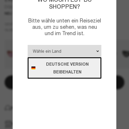
SHOPPEN?
DG6207
NEU
Bitte wähle unten ein Reiseziel
Tortoise
GESTELL
aus, um zu sehen, was neu
Rosa
GLÄSER
und im Trend ist.
DEUTSCHE VERSION
BEIBEHALTEN
In den Warenkorb
KOSTENLOSE LIEFERUNG NACH HAUSE
IM GESCHÄFT ABHOLEN