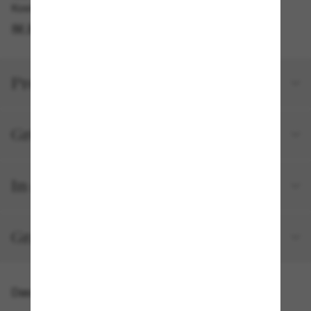
Kostenlose Abholung am selben Tag verfügbar
IM STORE FINDEN
Produktdetails
Größe und Passform
In deiner Bestellung inbegriffen
Gratisversand und -Retouren
Das könnte dir auch gefallen