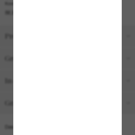
Kostenlose Abholung am selben Tag verfügbar
IM STORE FINDEN
Produktdetails
Größe und Passform
In deiner Bestellung inbegriffen
Gratisversand und -Retouren
Das könnte dir auch gefallen