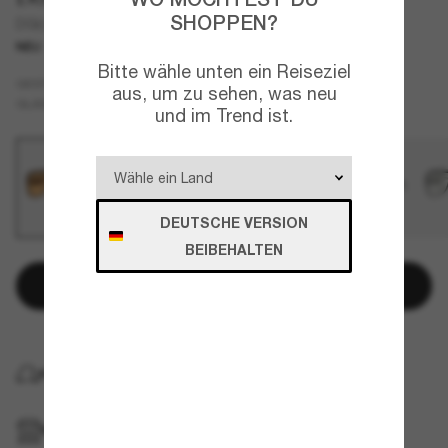
SHOPPEN?
DG6205
NEU
Bitte wähle unten ein Reiseziel
Tortoise
GESTELL
aus, um zu sehen, was neu
Gelb
GLÄSER
und im Trend ist.
DEUTSCHE VERSION
BEIBEHALTEN
In den Warenkorb
KOSTENLOSE LIEFERUNG NACH HAUSE
IM GESCHÄFT ABHOLEN