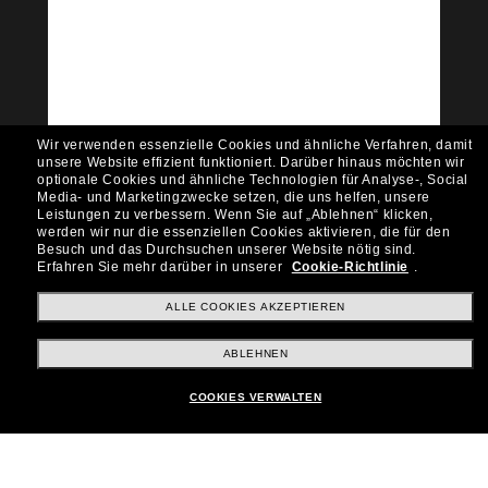
Tritt der Sunglass Hut-
Community bei!
Möchtest du Zugang zu VIP-Events, exklusiven
Empfehlungen und Angeboten wie € 10 Rabatt*
auf deinen nächsten Einkauf? Abonniere unseren
Newsletter *Es gelten unsere AGB
Wir verwenden essenzielle Cookies und ähnliche Verfahren, damit
Subscribe!
unsere Website effizient funktioniert.
Darüber hinaus möchten wir
optionale Cookies und ähnliche Technologien für Analyse-, Social
Media- und Marketingzwecke setzen, die uns helfen, unsere
Leistungen zu verbessern.
Wenn Sie auf „Ablehnen“ klicken,
werden wir nur die essenziellen Cookies aktivieren, die für den
Besuch und das Durchsuchen unserer Website nötig sind.
Shopping online
Erfahren Sie mehr darüber in unserer
Cookie-Richtlinie
.
ALLE COOKIES AKZEPTIEREN
Brands
ABLEHNEN
COOKIES VERWALTEN
Unternehmen