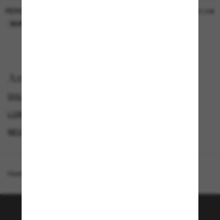
PERSOL
PERSOL
26,00€
37,00€
NUR ONLINE
NUR ONLINE
Anzeigen nach
DOLCE&GABBANA SONNENBRILLEN
GENDER
LUXURIÖSE SONNENBRILLEN
NEUZUGÄNGE FÜR HERREN
Homepage
/
Dolce&Gabbana
/
DG6205