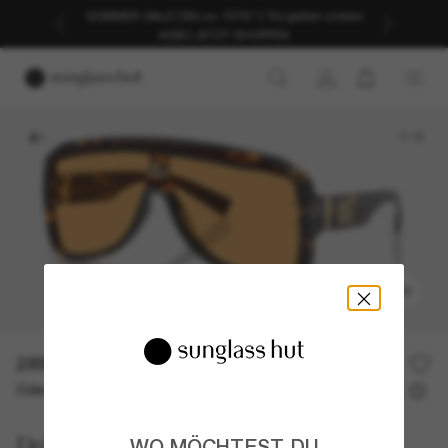
SOMMER-SALE | Bis zu -50%* | *Es gelten unsere
AGB | JETZT SHOPPEN
1
/
5
ANPROBIEREN
289,00€
Oder 3 Raten ab
0% effektiver Jahreszins mit
96,33 €
Dolce&Gabbana
WO MÖCHTEST DU