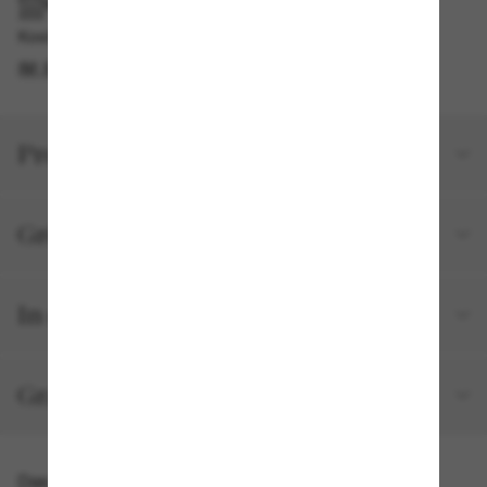
IM GESCHÄFT ABHOLEN
Kostenlose Abholung verfügbar
IM STORE FINDEN
Produktdetails
Größe und Passform
In deiner Bestellung inbegriffen
Gratisversand und -Retouren
Das könnte dir auch gefallen