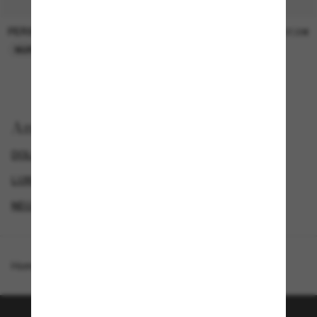
PERSOL
PERSOL
26,00€
37,00€
NUR ONLINE
NUR ONLINE
Anzeigen nach
DOLCE&GABBANA SONNENBRILLEN
GENDER
LUXURIÖSE SONNENBRILLEN
NEUZUGÄNGE FÜR HERREN
Homepage
/
Dolce&Gabbana
/
DG4544