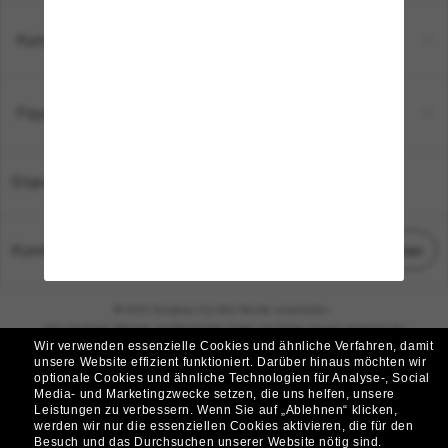
Kundenservice
Payment Methods
Standort:
Deutschland
Kundenservice
Chat starten
© 2026 Sunglass Hut Alle Rechte vorbehalten.
Die auf dieser Website veröffentlichten Fotos und Bilder dienen lediglich der
Wir verwenden essenzielle Cookies und ähnliche Verfahren, damit
Veranschaulichung.
unsere Website effizient funktioniert.
Darüber hinaus möchten wir
optionale Cookies und ähnliche Technologien für Analyse-, Social
|
|
Cookie-Richtlinie
Datenschutzbestimmungen
Media- und Marketingzwecke setzen, die uns helfen, unsere
Leistungen zu verbessern.
Wenn Sie auf „Ablehnen“ klicken,
werden wir nur die essenziellen Cookies aktivieren, die für den
|
|
Besuch und das Durchsuchen unserer Website nötig sind.
Geschäftsbedingungen
AdChoices