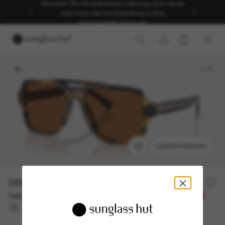
Genießen Sie die kostenlose Lieferung nach Hause
oder holen Sie Ihre Bestellung in Ihrer
ausgewählten Filiale ab.
1
/
5
ANPROBIEREN
319,00€
Oder 3 Raten ab
0% effektiver Jahreszins mit
106,33 €