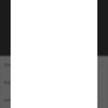
Tritt der Sunglass Hut-
Community bei!
Möchtest du Zugang zu VIP-Events, exklusiven
Empfehlungen und Angeboten wie € 10 Rabatt*
auf deinen nächsten Einkauf? Abonniere unseren
Newsletter *Es gelten unsere AGB
Subscribe!
Shopping online
Brands
Unternehmen