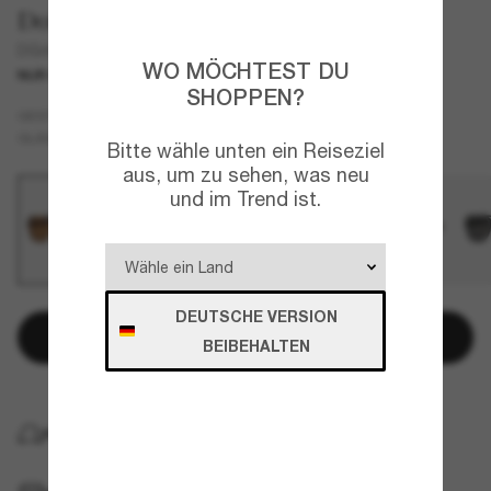
Dolce&Gabbana
DG4544
WO MÖCHTEST DU
NUR ONLINE
NEU
SHOPPEN?
Tortoise
GESTELL
Braun
GLÄSER
Bitte wähle unten ein Reiseziel
aus, um zu sehen, was neu
und im Trend ist.
DEUTSCHE VERSION
In den Warenkorb
BEIBEHALTEN
KOSTENLOSE LIEFERUNG NACH HAUSE