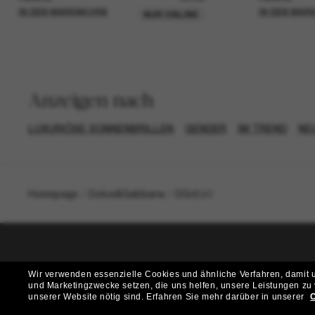
IN DEN WARENKORB
IN DEN WAR
NUR ONLINE
Anzeigen nach
LUXURIÖSE SONNENBRILLEN
GENDER
IM TREND
NE
Homepage
/
Dolce&Gabbana
/
DG4520
T
Wir verwenden essenzielle Cookies und ähnliche Verfahren, damit un
und Marketingzwecke setzen, die uns helfen, unsere Leistungen zu
Möchtest du Zugang zu VIP-Events, exklusiven Empfehl
unserer Website nötig sind.
Erfahren Sie mehr darüber in unserer
C