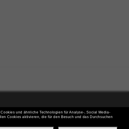
i!
 Cookies und ähnliche Technologien für Analyse-, Social Media-
llen Cookies aktivieren, die für den Besuch und das Durchsuchen
f? Abonniere unseren Newsletter *Es gelten unsere AGB