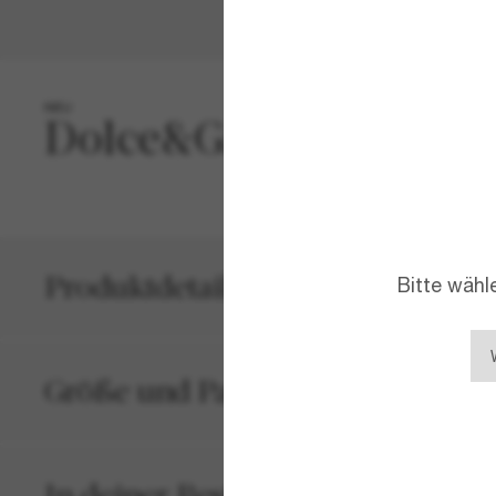
NEU
Dies
edle
char
wide
Produktdetails
Bitte wähl
Größe und Passform
In deiner Bestellung inbegriffen