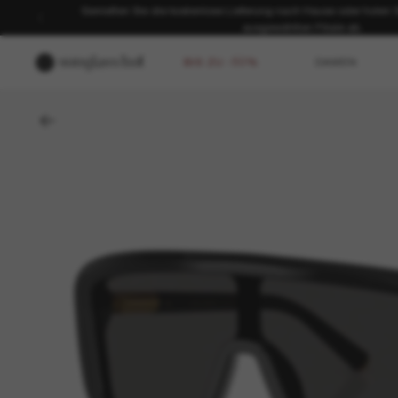
Genießen Sie die kostenlose Lieferung nach Hause oder holen Sie
ausgewählten Filiale ab.
BIS ZU -50%
DAMEN