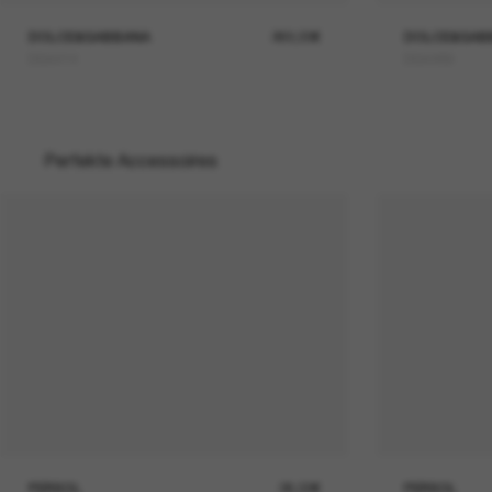
DOLCE&GABBANA
269,00€
DOLCE&GAB
DG4414
DG4489
Perfekte Accessoires
PERSOL
26,00€
PERSOL