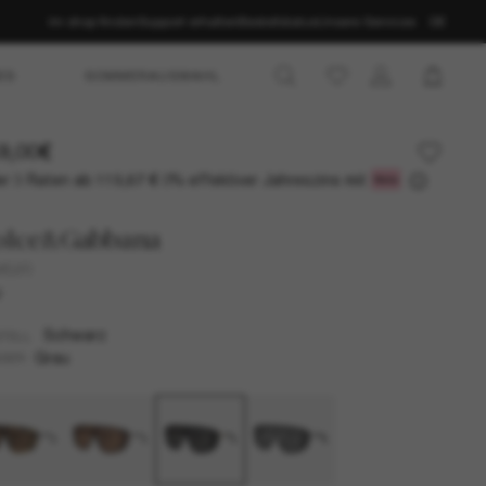
Im shop finden
Support erhalten
Bestellstatus
Unsere Services
DE
ES
SOMMERAUSWAHL
9,00€
r 3 Raten ab
0% effektiver Jahreszins mit
119,67 €
olce&Gabbana
4520
U
Schwarz
TELL
Grau
SER