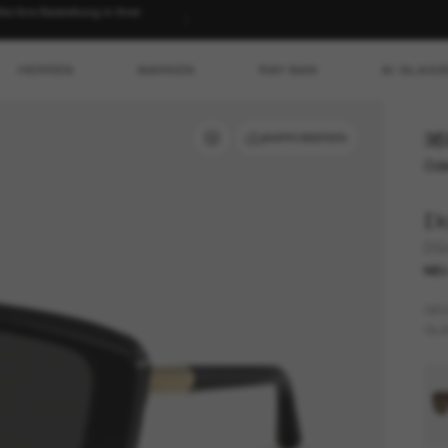
 Ihre Bestellung in Ihrer
HERREN
MARKEN
RAY-BAN
AI GLASS
35
ANPROBIEREN
Ode
D
DG
NE
GES
GLÄ