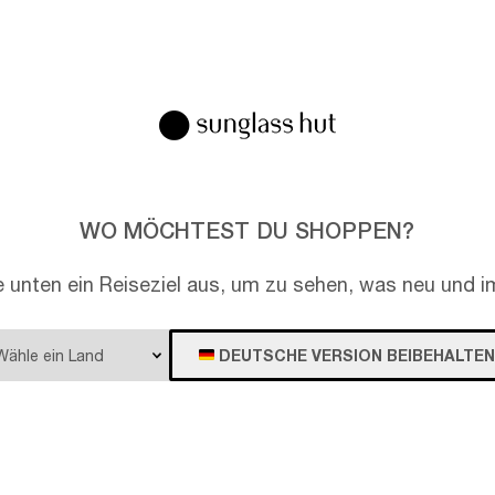
e neuen Sonnenbrillen verkörpern kultigen Stil mit
n Metallakzenten und röhrenförmigen Bügeln, die das
akteristische Design der Marlene-Tasche
rspiegeln.
WO MÖCHTEST DU SHOPPEN?
e unten ein Reiseziel aus, um zu sehen, was neu und im
DEUTSCHE VERSION BEIBEHALTEN