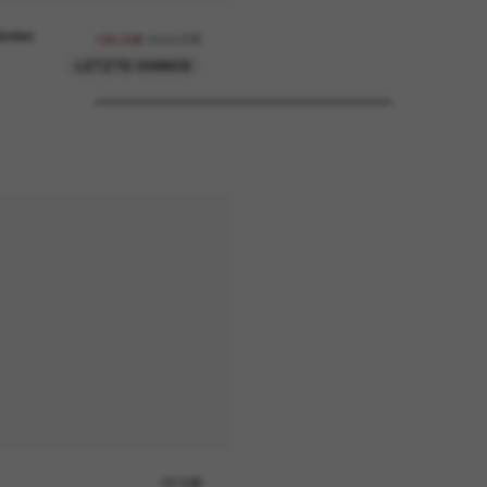
BANA
368,00€
184,00€
LETZTE CHANCE
37,00€