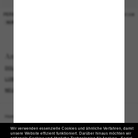
PERSOL
PERSOL
26,00€
37,00€
NUR ONLINE
NUR ONLINE
Anzeigen nach
DOLCE&GABBANA SONNENBRILLEN
GENDER
LUXURIÖSE SONNENBRILLEN
NEUZUGÄNGE FÜR DAMEN
Homepage
/
Dolce&Gabbana
/
DG4514
Wir verwenden essenzielle Cookies und ähnliche Verfahren, damit
unsere Website effizient funktioniert.
Darüber hinaus möchten wir