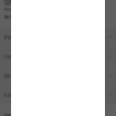
IM GESCHÄFT ABHOLEN
Kostenlose Abholung am selben Tag verfügbar
IM STORE FINDEN
Produktdetails
Größe und Passform
In deiner Bestellung inbegriffen
Gratisversand und -Retouren
Das könnte dir auch gefallen