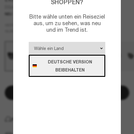
SHOPPEN?
DG4514
NEU
Bitte wähle unten ein Reiseziel
aus, um zu sehen, was neu
Schwarz
GESTELL
und im Trend ist.
Grau
GLÄSER
DEUTSCHE VERSION
BEIBEHALTEN
NUR NOCH WENIGE ARTIKEL VERFÜGBAR!
In den Warenkorb
KOSTENLOSE LIEFERUNG NACH HAUSE