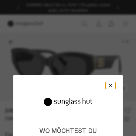
SOMMER-SALE | Bis zu -50%* | *Es gelten unsere
AGB | JETZT SHOPPEN
1
/
5
ANPROBIEREN
249,00€
Oder 3 Raten ab
0% effektiver Jahreszins mit
83,00 €
WO MÖCHTEST DU
Dolce&Gabbana