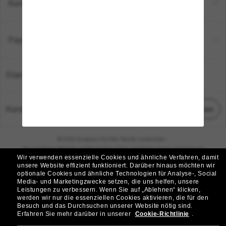
Kundenservice
Payment Methods
Standort:
Deutschland
Kundenservice
Chat starten
© 2026 Sunglass Hut Alle Rechte vorbehalten.
Die auf dieser Website veröffentlichten Fotos und Bilder dienen lediglich der
Wir verwenden essenzielle Cookies und ähnliche Verfahren, damit
Veranschaulichung.
unsere Website effizient funktioniert.
Darüber hinaus möchten wir
optionale Cookies und ähnliche Technologien für Analyse-, Social
|
|
Cookie-Richtlinie
Datenschutzbestimmungen
Media- und Marketingzwecke setzen, die uns helfen, unsere
Leistungen zu verbessern.
Wenn Sie auf „Ablehnen“ klicken,
werden wir nur die essenziellen Cookies aktivieren, die für den
|
|
Besuch und das Durchsuchen unserer Website nötig sind.
Geschäftsbedingungen
AdChoices
Erfahren Sie mehr darüber in unserer
Cookie-Richtlinie
.