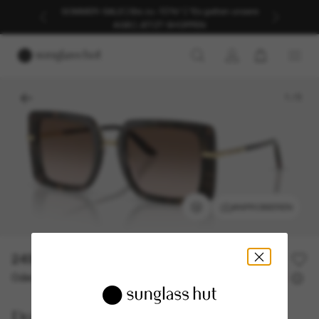
SOMMER-SALE | Bis zu -50%* | *Es gelten unsere
AGB | JETZT SHOPPEN
1
/
5
ANPROBIEREN
249,00€
Oder 3 Raten ab
0% effektiver Jahreszins mit
83,00 €
Dolce&Gabbana