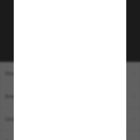
Community bei!
Möchtest du Zugang zu VIP-Events, exklusiven
Empfehlungen und Angeboten wie € 10 Rabatt*
auf deinen nächsten Einkauf? Abonniere unseren
Newsletter *Es gelten unsere AGB
Subscribe!
Shopping online
Brands
Unternehmen