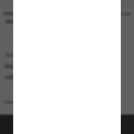
PERSOL
PERSOL
26,00€
37,00€
NUR ONLINE
NUR ONLINE
Anzeigen nach
DOLCE&GABBANA SONNENBRILLEN
GENDER
LUXURIÖSE SONNENBRILLEN
PROMOTIONS NL
Homepage
/
Dolce&Gabbana
/
DG4491
Tritt der Sunglass Hut-