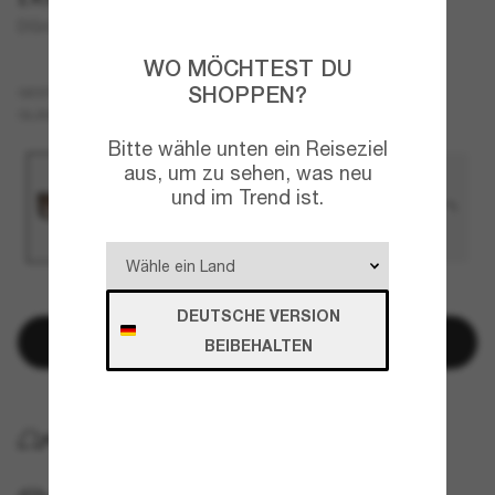
DG4491
WO MÖCHTEST DU
SHOPPEN?
Tortoise
GESTELL
Braun
GLÄSER
Bitte wähle unten ein Reiseziel
aus, um zu sehen, was neu
und im Trend ist.
NUR NOCH WENIGE ARTIKEL VERFÜGBAR!
DEUTSCHE VERSION
In den Warenkorb
BEIBEHALTEN
KOSTENLOSE LIEFERUNG NACH HAUSE