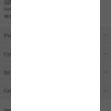
IM GESCHÄFT ABHOLEN
Kostenlose Abholung am selben Tag verfügbar
IM STORE FINDEN
Produktdetails
Größe und Passform
In deiner Bestellung inbegriffen
Gratisversand und -Retouren
Das könnte dir auch gefallen