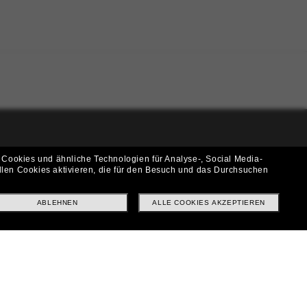
i!
 Cookies und ähnliche Technologien für Analyse-, Social Media-
llen Cookies aktivieren, die für den Besuch und das Durchsuchen
f? Abonniere unseren Newsletter *Es gelten unsere AGB
ABLEHNEN
ALLE COOKIES AKZEPTIEREN