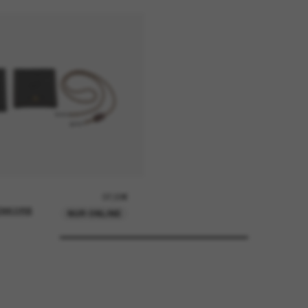
37,00€
ENKORB
NUR ONLINE