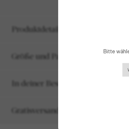
Produktdetails
Bitte wähl
Größe und Passform
In deiner Bestellung inbegriffen
Gratisversand und -Retouren