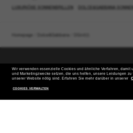
LUXURIÖSE SONNENBRILLEN
DOLCE&GABBANA SONNE
Homepage
/
Dolce&Gabbana
/
DG4455
T
Wir verwenden essenzielle Cookies und ähnliche Verfahren, damit un
und Marketingzwecke setzen, die uns helfen, unsere Leistungen zu
Möchtest du Zugang zu VIP-Events, exklusiven Empfehl
unserer Website nötig sind.
Erfahren Sie mehr darüber in unserer
C
COOKIES VERWALTEN