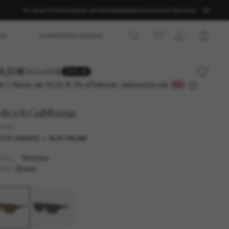
Im shop finden
Support erhalten
Bestellstatus
Unsere Services
DE
ES
SOMMERAUSWAHL
1,50€
263,00€
50% off
r 3 Raten ab
0% effektiver Jahreszins mit
43,83 €
olce&Gabbana
4455
ZTE CHANCE
NUR ONLINE
Tortoise
TELL
Braun
SER