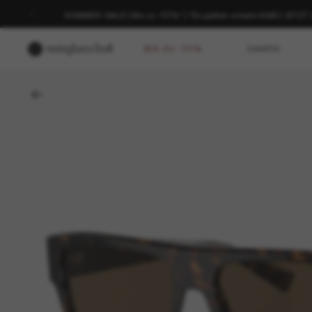
SOMMER-SALE | Bis zu -50%* | *Es gelten unsere AGB | JETZ
BIS ZU -50%
DAMEN