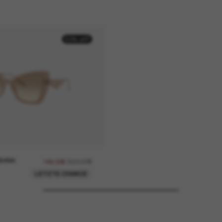
50% off
BANA
368,00€
184,00€
LETZTE CHANCE