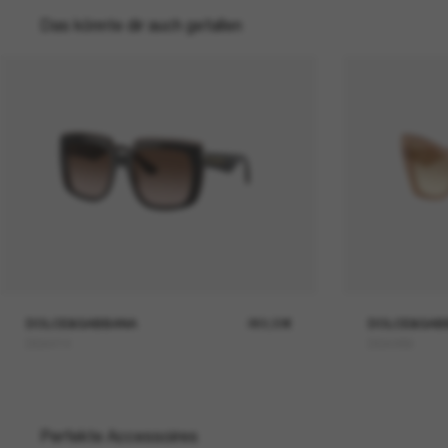
Das könnte dir auch gefallen
DOLCE&GABBANA
269,00€
DOLCE&GAB
DG4414
DG4489
Perfekte Accessoires