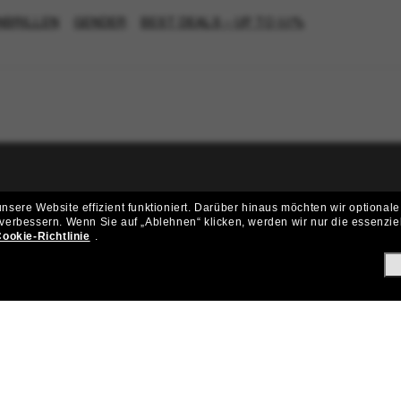
NBRILLEN
GENDER
BEST DEALS – UP TO 50%
ritt der Sunglass Hut-Community be
sere Website effizient funktioniert.
Darüber hinaus möchten wir optionale
 verbessern.
Wenn Sie auf „Ablehnen“ klicken, werden wir nur die essenzie
ungen und Angeboten wie € 10 Rabatt* auf deinen nächsten Einkau
ookie-Richtlinie
.
Subscribe!