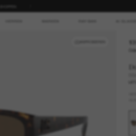
T SHOPPEN
HERREN
MARKEN
RAY-BAN
AI GLASS
13
ANPROBIEREN
Ode
D
DG
LET
GES
GLÄ