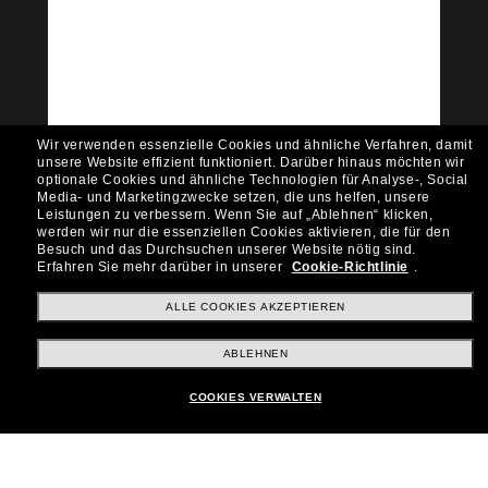
Tritt der Sunglass Hut-
Community bei!
Möchtest du Zugang zu VIP-Events, exklusiven
Empfehlungen und Angeboten wie € 10 Rabatt*
auf deinen nächsten Einkauf? Abonniere unseren
Newsletter *Es gelten unsere AGB
Wir verwenden essenzielle Cookies und ähnliche Verfahren, damit
Subscribe!
unsere Website effizient funktioniert.
Darüber hinaus möchten wir
optionale Cookies und ähnliche Technologien für Analyse-, Social
Media- und Marketingzwecke setzen, die uns helfen, unsere
Leistungen zu verbessern.
Wenn Sie auf „Ablehnen“ klicken,
werden wir nur die essenziellen Cookies aktivieren, die für den
Besuch und das Durchsuchen unserer Website nötig sind.
Shopping online
Erfahren Sie mehr darüber in unserer
Cookie-Richtlinie
.
ALLE COOKIES AKZEPTIEREN
Brands
ABLEHNEN
COOKIES VERWALTEN
Unternehmen