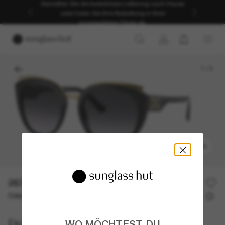
Genießen Sie die kostenlose Lieferung nach Hause
oder holen Sie Ihre Bestellung in Ihrer
ausgewählten Filiale ab.
1
/
3
ANPROBIEREN
263,00€
Oder 3 Raten ab
0% effektiver Jahreszins mit
87,67 €
Dolce&Gabbana
WO MÖCHTEST DU