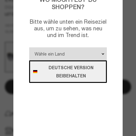
SHOPPEN?
DG4383
LETZTE CHANCE
NUR ONLINE
Bitte wähle unten ein Reiseziel
Schwarz
GESTELL
aus, um zu sehen, was neu
Grau
GLÄSER
und im Trend ist.
DEUTSCHE VERSION
BEIBEHALTEN
In den Warenkorb
KOSTENLOSE LIEFERUNG NACH HAUSE
IM GESCHÄFT ABHOLEN