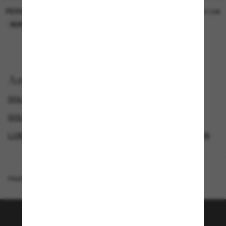
PERSOL
PERSOL
26,00€
37,00€
NUR ONLINE
NUR ONLINE
Anzeigen nach
DOLCE&GABBANA SONNENBRILLEN
DOLCE&GABBANA DAMEN SONNENBRILLEN
LUXURIÖSE SONNENBRILLEN
DAMEN SONNENBRILLEN
Homepage
/
Dolce&Gabbana
/
DG4383