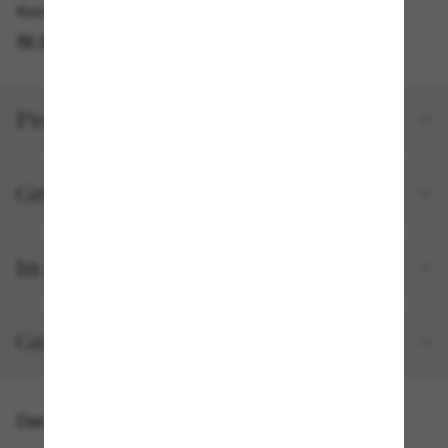
Kostenlose Abholung verfügbar
IM STORE FINDEN
Produktdetails
Größe und Passform
In deiner Bestellung inbegriffen
Gratisversand und -Retouren
Das könnte dir auch gefallen