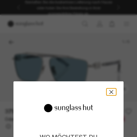
Genießen Sie die kostenlose Lieferung nach Hause
oder holen Sie Ihre Bestellung in Ihrer
ausgewählten Filiale ab.
1
/
5
ANPROBIEREN
379,00€
Oder 3 Raten ab
0% effektiver Jahreszins mit
126,33 €