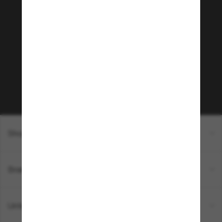
Tritt der Sunglass Hut-
Community bei!
Möchtest du Zugang zu VIP-Events, exklusiven
Empfehlungen und Angeboten wie € 10 Rabatt*
auf deinen nächsten Einkauf? Abonniere unseren
Newsletter *Es gelten unsere AGB
Subscribe!
Shopping online
Brands
Unternehmen