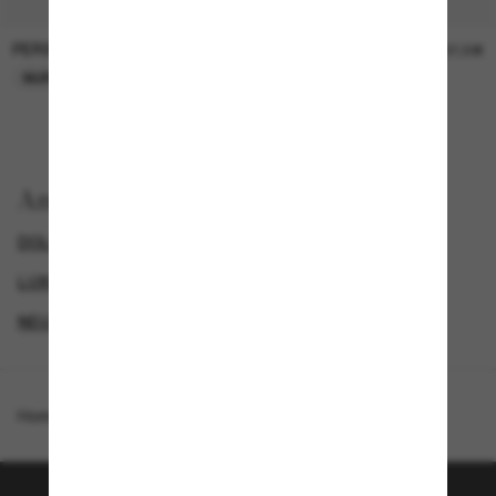
PERSOL
PERSOL
26,00€
37,00€
NUR ONLINE
NUR ONLINE
Anzeigen nach
DOLCE&GABBANA SONNENBRILLEN
GENDER
LUXURIÖSE SONNENBRILLEN
NEUZUGÄNGE FÜR DAMEN
Homepage
/
Dolce&Gabbana
/
DG2333B