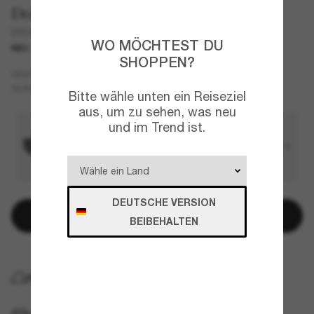
Dolce&Gabbana
DG2333B
WO MÖCHTEST DU
NEU
SHOPPEN?
Silber
GESTELL
Silber
GLÄSER
Bitte wähle unten ein Reiseziel
aus, um zu sehen, was neu
und im Trend ist.
DEUTSCHE VERSION
In den Warenkorb
BEIBEHALTEN
KOSTENLOSE LIEFERUNG NACH HAUSE