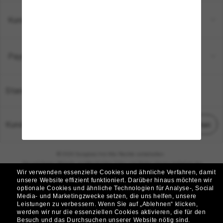
Kundenservice
Payment Methods
Standort:
Deutschland
Kundenservice
Chat starten
© 2026 Sunglass Hut Alle Rechte vorbehalten.
Die auf dieser Website veröffentlichten Fotos und Bilder dienen lediglich der
Wir verwenden essenzielle Cookies und ähnliche Verfahren, damit
Veranschaulichung.
unsere Website effizient funktioniert.
Darüber hinaus möchten wir
optionale Cookies und ähnliche Technologien für Analyse-, Social
|
|
Cookie-Richtlinie
Datenschutzbestimmungen
Media- und Marketingzwecke setzen, die uns helfen, unsere
Leistungen zu verbessern.
Wenn Sie auf „Ablehnen“ klicken,
werden wir nur die essenziellen Cookies aktivieren, die für den
|
|
Besuch und das Durchsuchen unserer Website nötig sind.
Geschäftsbedingungen
AdChoices