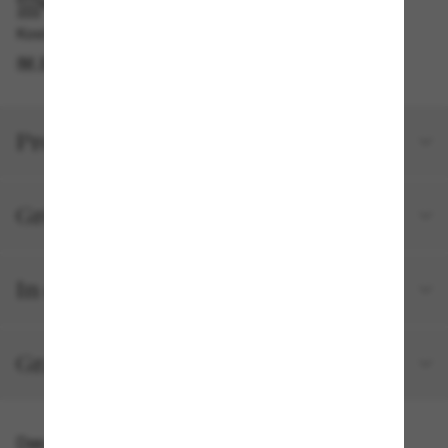
IM GESCHÄFT ABHOLEN
Kostenlose Abholung am selben Tag verfügbar
IM STORE FINDEN
Produktdetails
Größe und Passform
In deiner Bestellung inbegriffen
Gratisversand und -Retouren
Das könnte dir auch gefallen