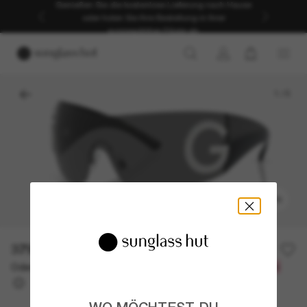
Genießen Sie die kostenlose Lieferung nach Hause
oder holen Sie Ihre Bestellung in Ihrer
ausgewählten Filiale ab.
1
/
5
ANPROBIEREN
379,00€
Oder 3 Raten ab
0% effektiver Jahreszins mit
126,33 €