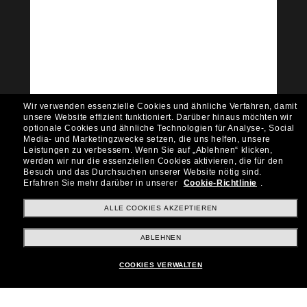
Tritt der Sunglass Hut-
Community bei!
Möchtest du Zugang zu VIP-Events, exklusiven
Empfehlungen und Angeboten wie € 10 Rabatt*
auf deinen nächsten Einkauf? Abonniere unseren
Newsletter *Es gelten unsere AGB
Wir verwenden essenzielle Cookies und ähnliche Verfahren, damit
Subscribe!
unsere Website effizient funktioniert.
Darüber hinaus möchten wir
optionale Cookies und ähnliche Technologien für Analyse-, Social
Media- und Marketingzwecke setzen, die uns helfen, unsere
Leistungen zu verbessern.
Wenn Sie auf „Ablehnen“ klicken,
werden wir nur die essenziellen Cookies aktivieren, die für den
Besuch und das Durchsuchen unserer Website nötig sind.
Shopping online
Erfahren Sie mehr darüber in unserer
Cookie-Richtlinie
.
ALLE COOKIES AKZEPTIEREN
Brands
ABLEHNEN
COOKIES VERWALTEN
Unternehmen