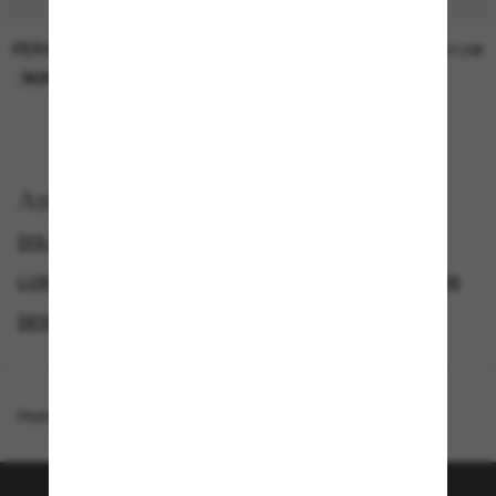
PERSOL
PERSOL
26,00€
37,00€
NUR ONLINE
NUR ONLINE
Anzeigen nach
DOLCE&GABBANA SONNENBRILLEN
LUXURIÖSE SONNENBRILLEN
DAMEN SONNENBRILLEN
DESIGNER-SONNENBRILLENMARKEN
Homepage
/
Dolce&Gabbana
/
DG2298B