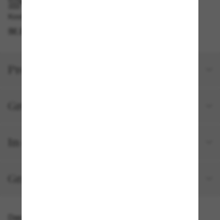
IM GESCHÄFT ABHOLEN
Kostenlose Abholung verfügbar
IM STORE FINDEN
Produktdetails
Größe und Passform
In deiner Bestellung inbegriffen
Gratisversand und -Retouren
Das könnte dir auch gefallen