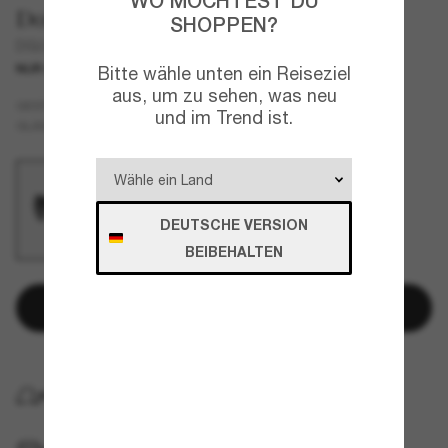
WO MÖCHTEST DU
Dolce&Gabbana
SHOPPEN?
DG2298B
NUR ONLINE
Bitte wähle unten ein Reiseziel
aus, um zu sehen, was neu
Schwarz
GESTELL
und im Trend ist.
Grau
GLÄSER
DEUTSCHE VERSION
BEIBEHALTEN
In den Warenkorb
KOSTENLOSE LIEFERUNG NACH HAUSE