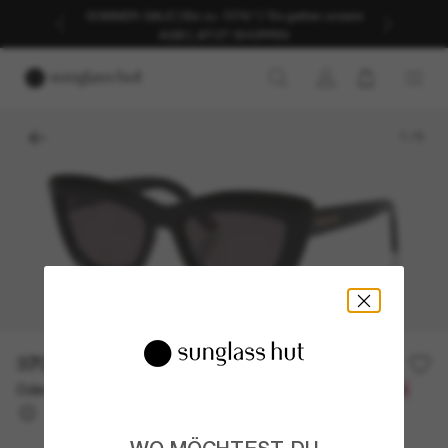
SOMMER-SALE | Bis zu -50%* | *Es gelten unsere
AGB | JETZT SHOPPEN
1
/
5
370,00€
Oder 3 Raten ab
0% effektiver Jahreszins mit
123,33 €