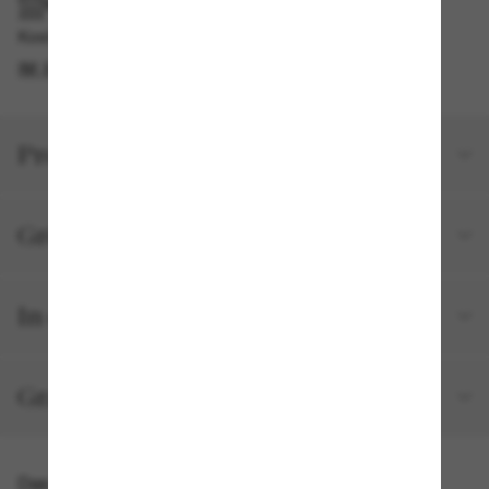
IM GESCHÄFT ABHOLEN
Kostenlose Abholung am selben Tag verfügbar
IM STORE FINDEN
Produktdetails
Größe und Passform
In deiner Bestellung inbegriffen
Gratisversand und -Retouren
Das könnte dir auch gefallen