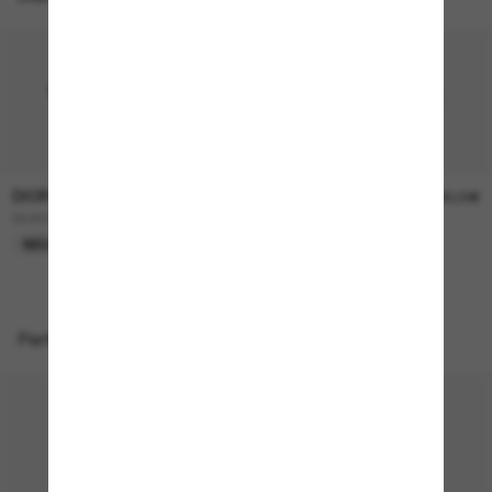
DIOR
DIOR
520,00€
380,00€
DIORTAILORING S1I
DIORTAG R1I
NEU
Perfekte Accessoires