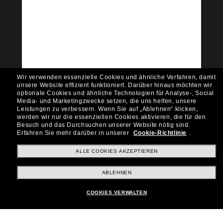
Tritt der Sunglass Hut-
Community bei!
Möchtest du Zugang zu VIP-Events, exklusiven
Empfehlungen und Angeboten wie € 10 Rabatt*
auf deinen nächsten Einkauf? Abonniere unseren
Newsletter *Es gelten unsere AGB
Wir verwenden essenzielle Cookies und ähnliche Verfahren, damit
Subscribe!
unsere Website effizient funktioniert.
Darüber hinaus möchten wir
optionale Cookies und ähnliche Technologien für Analyse-, Social
Media- und Marketingzwecke setzen, die uns helfen, unsere
Leistungen zu verbessern.
Wenn Sie auf „Ablehnen“ klicken,
werden wir nur die essenziellen Cookies aktivieren, die für den
Besuch und das Durchsuchen unserer Website nötig sind.
Shopping online
Erfahren Sie mehr darüber in unserer
Cookie-Richtlinie
.
ALLE COOKIES AKZEPTIEREN
Brands
ABLEHNEN
COOKIES VERWALTEN
Unternehmen