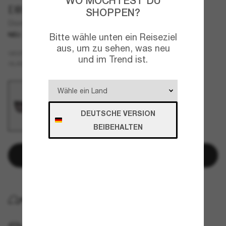
WO MÖCHTEST DU
DIOR
SHOPPEN?
Diormidnight B3I
NEU
Bitte wähle unten ein Reiseziel
aus, um zu sehen, was neu
Grau
GESTELL
und im Trend ist.
Grau
GLÄSER
DEUTSCHE VERSION
BEIBEHALTEN
In den Warenkorb
KOSTENLOSE LIEFERUNG NACH HAUSE