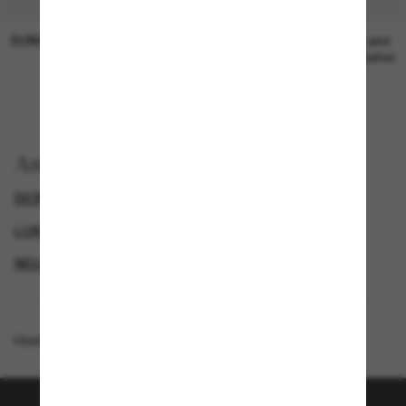
SUNGLASS HUT COLLECTION
SUNGLASS HUT COLLECTION
19,00€
Preis wird
bearbeitet
Anzeigen nach
DIOR SONNENBRILLEN
GENDER
LUXURIÖSE SONNENBRILLEN
NEUZUGÄNGE FÜR HERREN
Homepage
/
DIOR
/
Diormidnight B3I