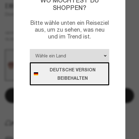
WO MÖCHTEST DU
DIOR
SHOPPEN?
Diorcannage Cd40165U
Bitte wähle unten ein Reiseziel
aus, um zu sehen, was neu
Gold
GESTELL
und im Trend ist.
Braun
GLÄSER
DEUTSCHE VERSION
BEIBEHALTEN
In den Warenkorb
KOSTENLOSE LIEFERUNG NACH HAUSE