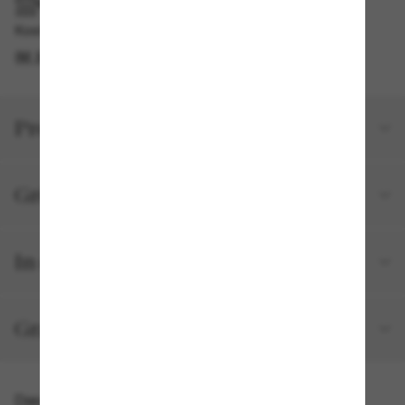
IM GESCHÄFT ABHOLEN
Kostenlose Abholung am selben Tag verfügbar
IM STORE FINDEN
Produktdetails
Größe und Passform
In deiner Bestellung inbegriffen
Gratisversand und -Retouren
Das könnte dir auch gefallen