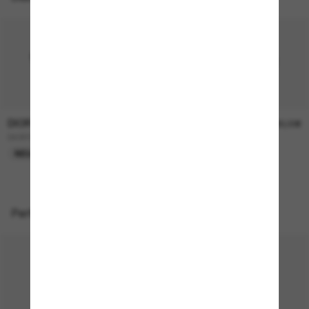
DIOR
DIOR
520,00€
380,00€
DIORTAILORING S1I
DIORTAG R1I
NEU
Perfekte Accessoires