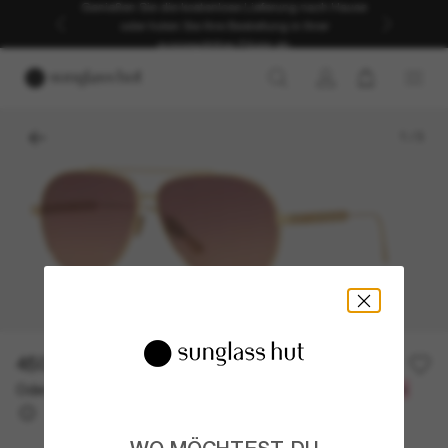
Genießen Sie die kostenlose Lieferung nach Hause
oder holen Sie Ihre Bestellung in Ihrer
ausgewählten Filiale ab.
1
/
3
450,00€
Oder 3 Raten ab
0% effektiver Jahreszins mit
150,00 €