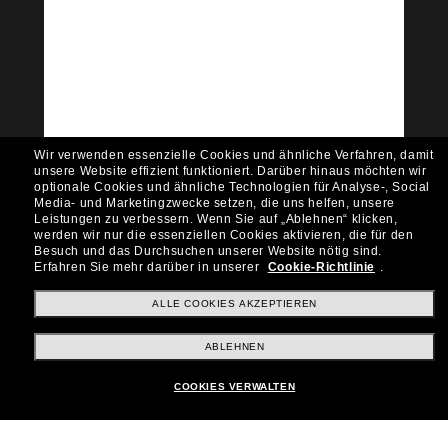
Tritt der Sunglass Hut-
Community bei!
Möchtest du Zugang zu VIP-Events, exklusiven
Empfehlungen und Angeboten wie € 10 Rabatt*
auf deinen nächsten Einkauf? Abonniere unseren
Newsletter *Es gelten unsere AGB
Wir verwenden essenzielle Cookies und ähnliche Verfahren, damit
Subscribe!
unsere Website effizient funktioniert.
Darüber hinaus möchten wir
optionale Cookies und ähnliche Technologien für Analyse-, Social
Media- und Marketingzwecke setzen, die uns helfen, unsere
Leistungen zu verbessern.
Wenn Sie auf „Ablehnen“ klicken,
werden wir nur die essenziellen Cookies aktivieren, die für den
Besuch und das Durchsuchen unserer Website nötig sind.
Shopping online
Erfahren Sie mehr darüber in unserer
Cookie-Richtlinie
.
ALLE COOKIES AKZEPTIEREN
Brands
ABLEHNEN
COOKIES VERWALTEN
Unternehmen