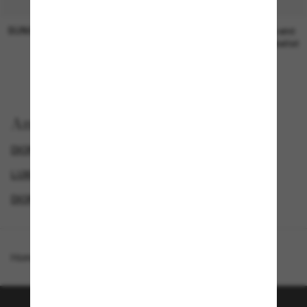
SUNGLASS HUT COLLECTION
SUNGLASS HUT COLLECTION
19,00€
Preis wird
bearbeitet
Anzeigen nach
DIOR SONNENBRILLEN
GENDER
LUXURIÖSE SONNENBRILLEN
DIOR SONNENBRILLEN FÜR DAMEN
Homepage
/
DIOR
/
Diorcannage Cd40165U