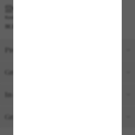
IM GESCHÄFT ABHOLEN
Kostenlose Abholung verfügbar
IM STORE FINDEN
Produktdetails
Größe und Passform
In deiner Bestellung inbegriffen
Gratisversand und -Retouren