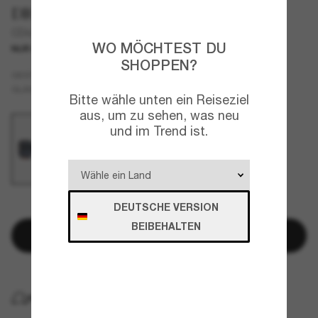
DIOR
CDior S2I CD40154I
WO MÖCHTEST DU
NUR ONLINE
SHOPPEN?
Tortoise
GESTELL
Blau
GLÄSER
Bitte wähle unten ein Reiseziel
aus, um zu sehen, was neu
und im Trend ist.
DEUTSCHE VERSION
NUR NOCH WENIGE ARTIKEL VERFÜGBAR!
BEIBEHALTEN
In den Warenkorb
KOSTENLOSE LIEFERUNG NACH HAUSE