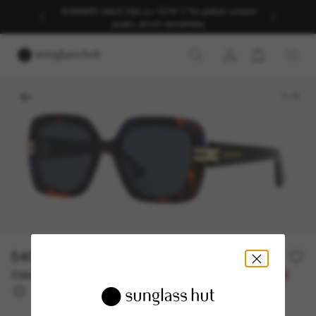
SOMMER-SALE | Bis zu -50%* | *Es gelten unsere
AGB | JETZT SHOPPEN
1
/
3
540,00€
Oder 3 Raten ab
0% effektiver Jahreszins mit
180,00 €