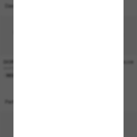
Das könnte dir auch gefallen
DIOR
DIOR
520,00€
380,00€
DIORTAILORING S1I
DIORTAG R1I
NEU
Perfekte Accessoires