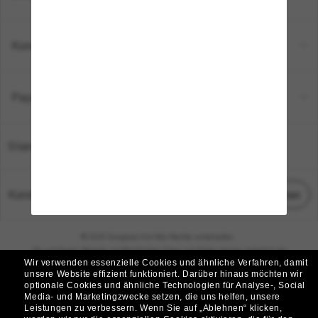
Kundenservice
Payment Methods
Standort:
Deutschland
Kundenservice
Chat starten
© 2026 Sunglass Hut Alle Rechte vorbehalten.
Die auf dieser Website veröffentlichten Fotos und Bilder dienen lediglich der
Wir verwenden essenzielle Cookies und ähnliche Verfahren, damit
Veranschaulichung.
unsere Website effizient funktioniert.
Darüber hinaus möchten wir
optionale Cookies und ähnliche Technologien für Analyse-, Social
|
|
Cookie-Richtlinie
Datenschutzbestimmungen
Media- und Marketingzwecke setzen, die uns helfen, unsere
Leistungen zu verbessern.
Wenn Sie auf „Ablehnen“ klicken,