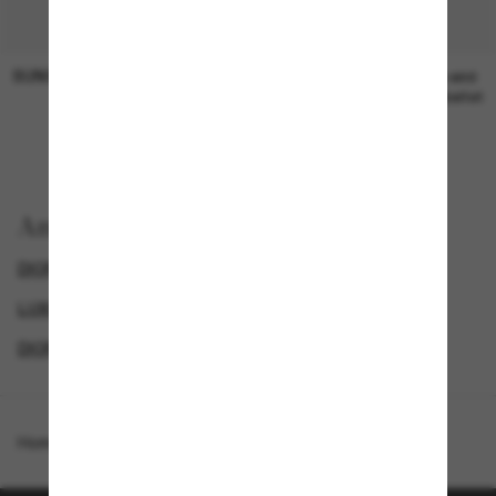
SUNGLASS HUT COLLECTION
SUNGLASS HUT COLLECTION
19,00€
Preis wird
bearbeitet
Anzeigen nach
DIOR SONNENBRILLEN
GENDER
LUXURIÖSE SONNENBRILLEN
DIOR SONNENBRILLEN FÜR DAMEN
Homepage
/
DIOR
/
CDior S2I CD40154I