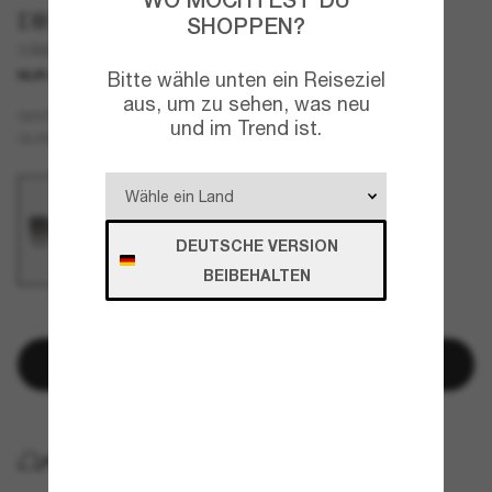
DIOR
SHOPPEN?
30MontaigneS7U
Bitte wähle unten ein Reiseziel
NUR ONLINE
aus, um zu sehen, was neu
Gold
GESTELL
und im Trend ist.
Grau
GLÄSER
DEUTSCHE VERSION
BEIBEHALTEN
NUR NOCH WENIGE ARTIKEL VERFÜGBAR!
In den Warenkorb
KOSTENLOSE LIEFERUNG NACH HAUSE