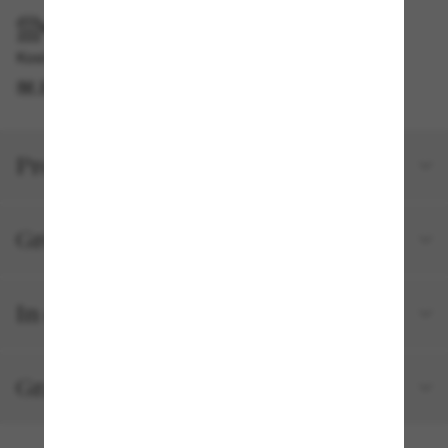
IM GESCHÄFT ABHOLEN
Kostenlose Abholung verfügbar
IM STORE FINDEN
Produktdetails
Größe und Passform
In deiner Bestellung inbegriffen
Gratisversand und -Retouren