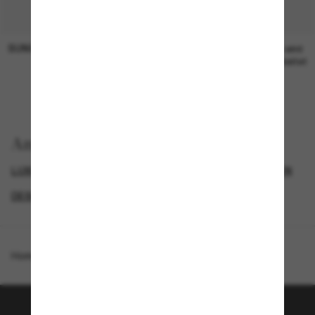
SUNGLASS HUT COLLECTION
SUNGLASS HUT COLLECTION
19,00€
Preis wird
bearbeitet
Anzeigen nach
LUXURIÖSE SONNENBRILLEN
DAMEN SONNENBRILLEN
DESIGNER-SONNENBRILLENMARKEN
GENDER
Homepage
/
DIOR
/
30MontaigneS7U