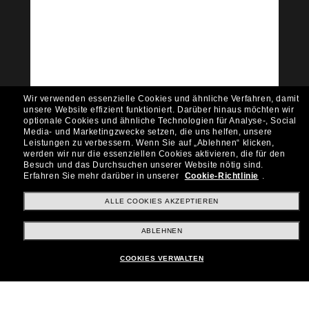
Tritt der Sunglass Hut-
Community bei!
Möchtest du Zugang zu VIP-Events, exklusiven
Empfehlungen und Angeboten wie € 10 Rabatt*
auf deinen nächsten Einkauf? Abonniere unseren
Newsletter *Es gelten unsere AGB
Wir verwenden essenzielle Cookies und ähnliche Verfahren, damit
Subscribe!
unsere Website effizient funktioniert.
Darüber hinaus möchten wir
optionale Cookies und ähnliche Technologien für Analyse-, Social
Media- und Marketingzwecke setzen, die uns helfen, unsere
Leistungen zu verbessern.
Wenn Sie auf „Ablehnen“ klicken,
werden wir nur die essenziellen Cookies aktivieren, die für den
Besuch und das Durchsuchen unserer Website nötig sind.
Shopping online
Erfahren Sie mehr darüber in unserer
Cookie-Richtlinie
.
ALLE COOKIES AKZEPTIEREN
Brands
ABLEHNEN
COOKIES VERWALTEN
Unternehmen