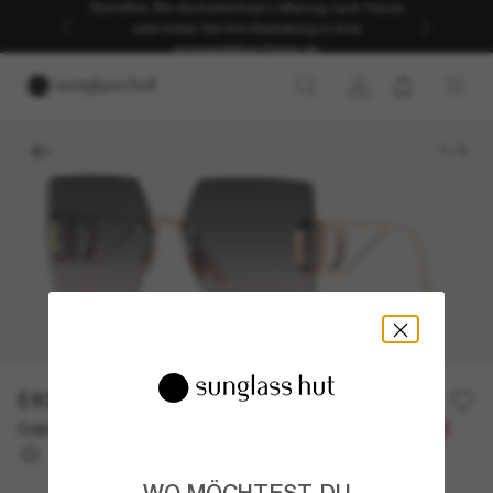
Genießen Sie die kostenlose Lieferung nach Hause
oder holen Sie Ihre Bestellung in Ihrer
ausgewählten Filiale ab.
1
/
3
510,00€
Oder 3 Raten ab
0% effektiver Jahreszins mit
170,00 €
WO MÖCHTEST DU