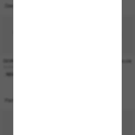
Das könnte dir auch gefallen
DIOR
DIOR
520,00€
380,00€
DIORTAILORING S1I
DIORTAG R1I
NEU
Perfekte Accessoires