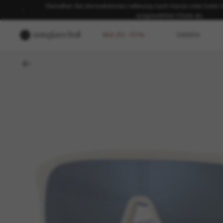
Genießen Sie die kostenlose Lieferung nach Hause oder holen Sie
ausgewählten Filiale ab.
BIS ZU -50%
DAMEN