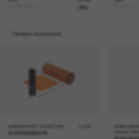
DIORTAILORING S1I
DIORTAG R1I
NEU
Perfekte Accessoires
SUNGLASS HUT COLLECTION
19,00€
SUNGLASS H
COLLECTION
IN DEN WARENKORB
IN DEN WAR