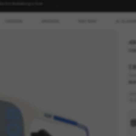
 Ihre Bestellung in Ihrer
HERREN
MARKEN
RAY-BAN
AI GLASS
49
Ode
D
Dio
NUR
GES
GLÄ