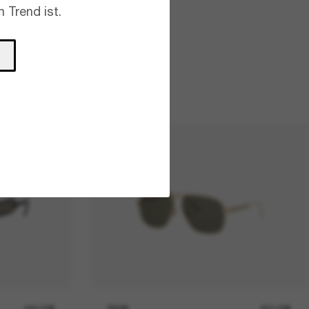
 Trend ist.
490,00€
DIOR
450,00€