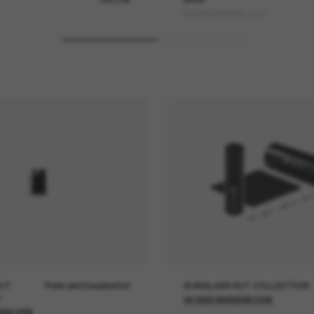
DIORSIGNATURE S13I
UT
Preis wird bearbeitet
SUNGLASS HUT COLLECTION
IN DEN WARENKORB
ENKORB