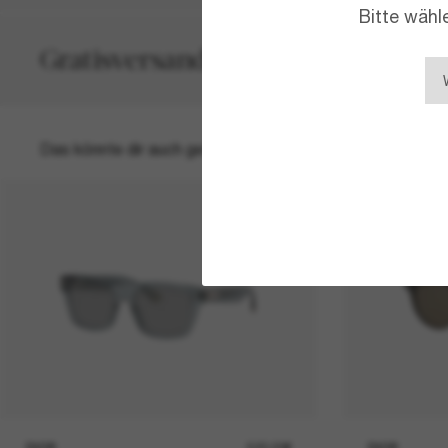
Bitte wähl
Gratisversand und -Retouren
Das könnte dir auch gefallen
DIOR
520,00€
DIOR