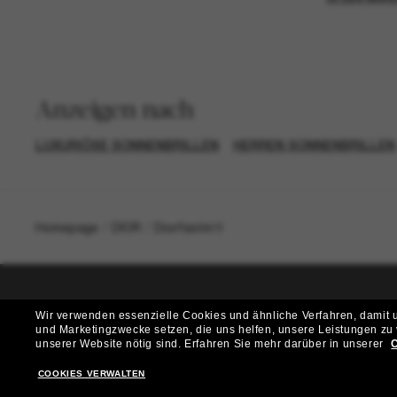
Anzeigen nach
LUXURIÖSE SONNENBRILLEN
HERREN SONNENBRILLEN
Homepage
/
DIOR
/
Diorfastm1I
Wir verwenden essenzielle Cookies und ähnliche Verfahren, damit un
T
und Marketingzwecke setzen, die uns helfen, unsere Leistungen zu
unserer Website nötig sind.
Erfahren Sie mehr darüber in unserer
C
Möchtest du Zugang zu VIP-Events, exklusiven Empfehl
COOKIES VERWALTEN