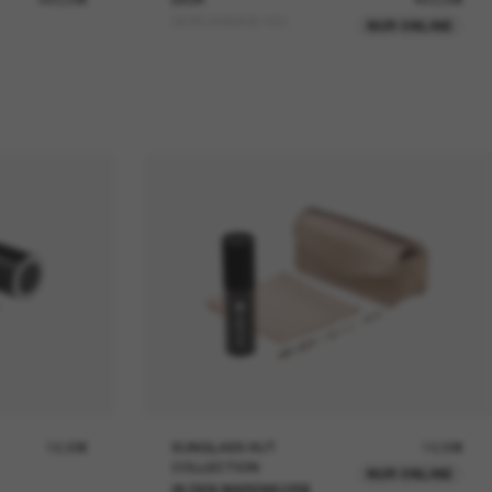
DIORCANNAGE A3U
NUR ONLINE
19,00€
SUNGLASS HUT
12,00€
COLLECTION
NUR ONLINE
IN DEN WARENKORB