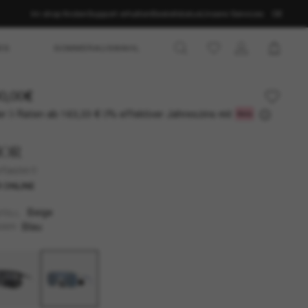
Im shop finden
Support erhalten
Bestellstatus
Unsere Services
DE
ES
SOMMERAUSWAHL
0,00€
r 3 Raten ab
0% effektiver Jahreszins mit
163,33 €
IOR
rfastm1I
 ONLINE
Beige
TELL
Blau
SER