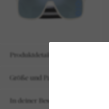
Produktdetails
Größe und Passform
In deiner Bestellung inbegriffen