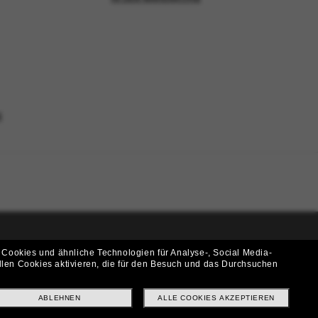
N
 Cookies und ähnliche Technologien für Analyse-, Social Media-
i!
llen Cookies aktivieren, die für den Besuch und das Durchsuchen
f? Abonniere unseren Newsletter *Es gelten unsere AGB
ABLEHNEN
ALLE COOKIES AKZEPTIEREN