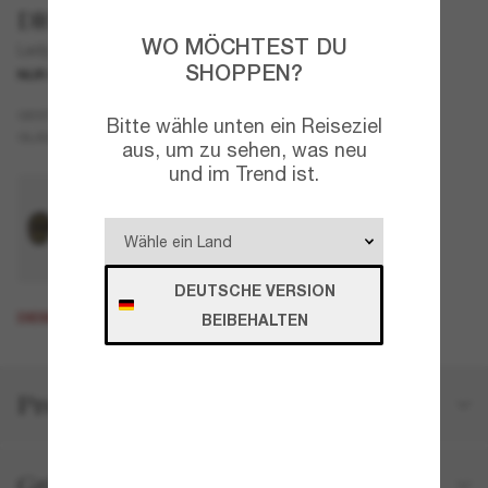
DIOR
WO MÖCHTEST DU
Lady 9522 R2I
SHOPPEN?
NUR ONLINE
Schwarz
GESTELL
Bitte wähle unten ein Reiseziel
Grau
GLÄSER
aus, um zu sehen, was neu
und im Trend ist.
DEUTSCHE VERSION
DIESES PRODUKT IST AUSVERKAUFT
BEIBEHALTEN
Produktdetails
Größe und Passform