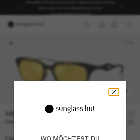
Genießen Sie die kostenlose Lieferung nach Hause
oder holen Sie Ihre Bestellung in Ihrer
ausgewählten Filiale ab.
1
/
5
ANPROBIEREN
185,00€
Oder 3 Raten ab
0% effektiver Jahreszins mit
61,67 €
Diesel
WO MÖCHTEST DU