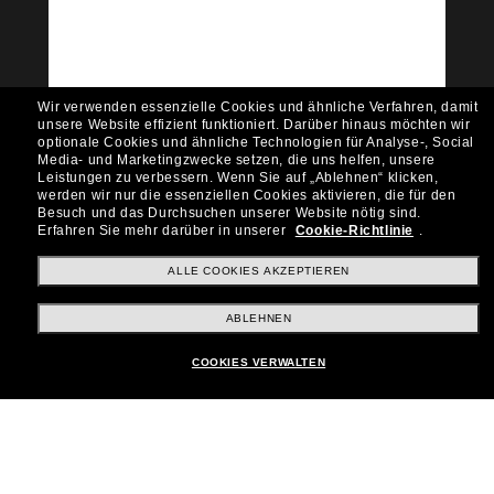
Möchtest du Zugang zu VIP-Events, exklusiven
Empfehlungen und Angeboten wie € 10 Rabatt*
auf deinen nächsten Einkauf? Abonniere unseren
Newsletter *Es gelten unsere AGB
Wir verwenden essenzielle Cookies und ähnliche Verfahren, damit
Subscribe!
unsere Website effizient funktioniert.
Darüber hinaus möchten wir
optionale Cookies und ähnliche Technologien für Analyse-, Social
Media- und Marketingzwecke setzen, die uns helfen, unsere
Leistungen zu verbessern.
Wenn Sie auf „Ablehnen“ klicken,
werden wir nur die essenziellen Cookies aktivieren, die für den
Besuch und das Durchsuchen unserer Website nötig sind.
Shopping online
Erfahren Sie mehr darüber in unserer
Cookie-Richtlinie
.
ALLE COOKIES AKZEPTIEREN
Brands
ABLEHNEN
COOKIES VERWALTEN
Unternehmen
Kundenservice