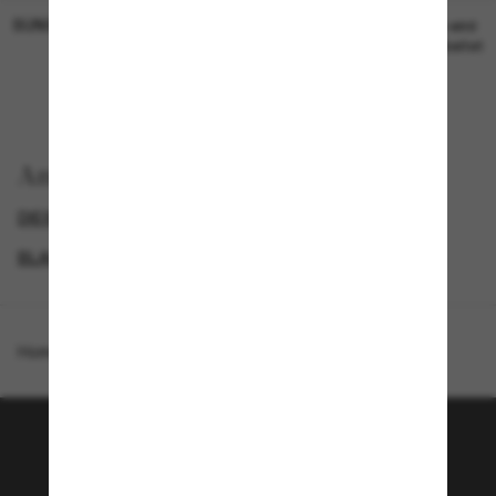
SUNGLASS HUT COLLECTION
SUNGLASS HUT COLLECTION
19,00€
Preis wird
bearbeitet
Anzeigen nach
DIESEL SONNENBRILLEN
GENDER
BLACK FRIDAY WEEK - BIS ZU -50%
PROMOTIONS NL
Homepage
/
Diesel
/
DL3013U
Tritt der Sunglass Hut-
Community bei!