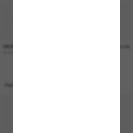
DIESEL
DIESEL
225,00€
150,00€
DL1003
DL2003
NUR ONLINE
Perfekte Accessoires