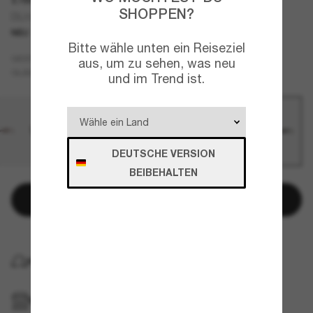
SHOPPEN?
DL3013U
NEU
Bitte wähle unten ein Reiseziel
Gelb
GESTELL
aus, um zu sehen, was neu
Gelb
GLÄSER
und im Trend ist.
DEUTSCHE VERSION
BEIBEHALTEN
In den Warenkorb
KOSTENLOSE LIEFERUNG NACH HAUSE
IM GESCHÄFT ABHOLEN