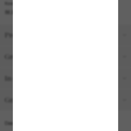
Kostenlose Abholung am selben Tag verfügbar
IM STORE FINDEN
Produktdetails
Größe und Passform
In deiner Bestellung inbegriffen
Gratisversand und -Retouren
Das könnte dir auch gefallen