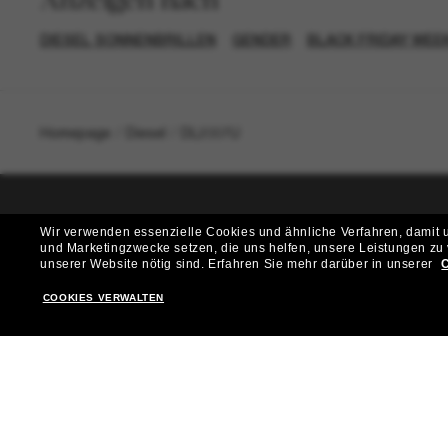
DIESEL SONNENBRILLEN
GENDER
BLACK FRIDAY WEEK
Homepage
/
Diesel
/
DL2007U
Wir verwenden essenzielle Cookies und ähnliche Verfahren, damit un
T
und Marketingzwecke setzen, die uns helfen, unsere Leistungen zu
unserer Website nötig sind.
Erfahren Sie mehr darüber in unserer
C
Möchtest du Zugang zu VIP-Events, exklusiven Empfehl
COOKIES VERWALTEN