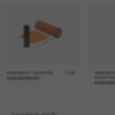
SUNGLASS HUT COLLECTION
19,00€
SUNGLASS H
COLLECTION
IN DEN WARENKORB
IN DEN WAR
Anzeigen nach