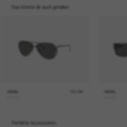
Das könnte dir auch gefallen
DIESEL
225,00€
DIESEL
DL1003
DL2003
Perfekte Accessoires