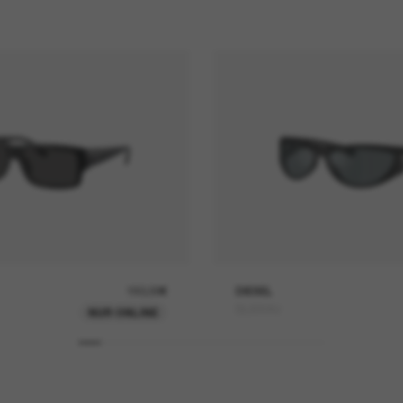
150,00€
DIESEL
DL3004U
NUR ONLINE