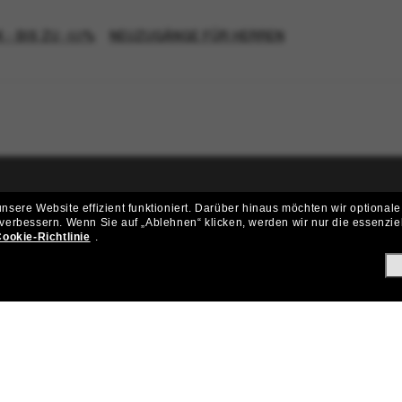
 - BIS ZU -50%
NEUZUGÄNGE FÜR HERREN
sere Website effizient funktioniert.
Darüber hinaus möchten wir optionale
ritt der Sunglass Hut-Community be
 verbessern.
Wenn Sie auf „Ablehnen“ klicken, werden wir nur die essenzie
ookie-Richtlinie
.
ungen und Angeboten wie € 10 Rabatt* auf deinen nächsten Einkau
Subscribe!