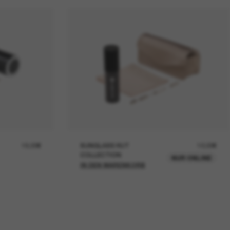
19,00€
SUNGLASS HUT
12,00€
COLLECTION
NUR ONLINE
IN DEN WARENKORB