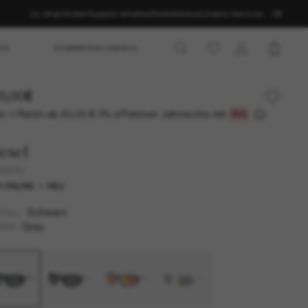
Im shop finden
Support erhalten
Bestellstatus
Unsere Services
DE
ES
SOMMERAUSWAHL
0,00€
r 3 Raten ab
0% effektiver Jahreszins mit
63,33 €
esel
2007U
 ONLINE
NEU
Schwarz
TELL
Grau
SER