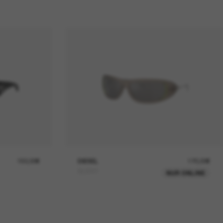
150,00€
DIESEL
170,00€
DL3001
NUR ONLINE