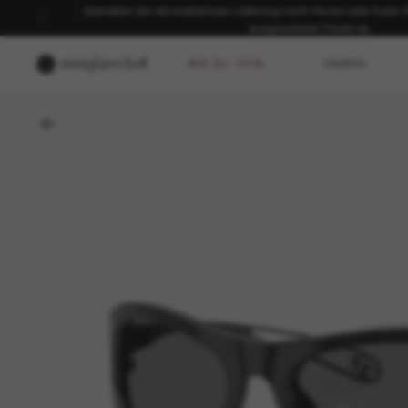
Genießen Sie die kostenlose Lieferung nach Hause oder holen Sie
ausgewählten Filiale ab.
BIS ZU -50%
DAMEN