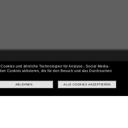
 Cookies und ähnliche Technologien für Analyse-, Social Media-
i!
llen Cookies aktivieren, die für den Besuch und das Durchsuchen
f? Abonniere unseren Newsletter *Es gelten unsere AGB
ABLEHNEN
ALLE COOKIES AKZEPTIEREN