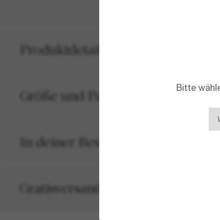
Produktdetails
Bitte wähl
Größe und Passform
In deiner Bestellung inbegriffen
Gratisversand und -Retouren