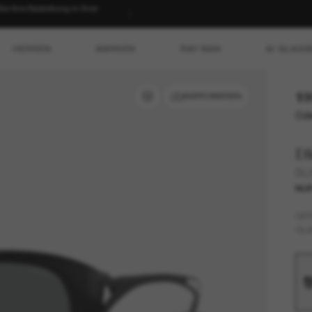
 Ihre Bestellung in Ihrer
HERREN
MARKEN
RAY-BAN
AI GLASS
19
ANPROBIEREN
Ode
Di
DL
NUR
GES
GLÄ