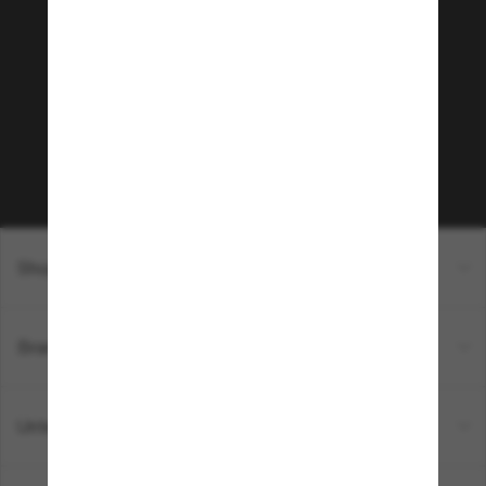
Tritt der Sunglass Hut-
Community bei!
Möchtest du Zugang zu VIP-Events, exklusiven
Empfehlungen und Angeboten wie € 10 Rabatt*
auf deinen nächsten Einkauf? Abonniere unseren
Newsletter *Es gelten unsere AGB
Subscribe!
Shopping online
Brands
Unternehmen