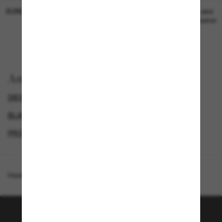
SUNGLASS HUT COLLECTION
SUNGLASS HUT COLLECTION
19,00€
Preis wird
bearbeitet
Anzeigen nach
DIESEL SONNENBRILLEN
BLACK FRIDAY WEEK - BIS ZU -50%
GENDER
PROMOTIONS NL
Homepage
/
Diesel
/
DL1006