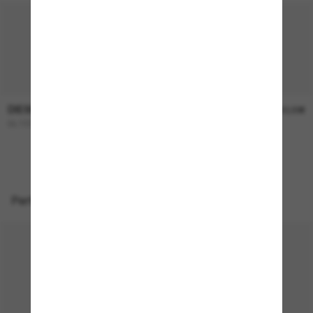
DIESEL
DIESEL
225,00€
150,00€
DL1003
DL2003
NUR ONLINE
Perfekte Accessoires