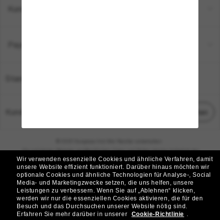
Kundenservice
Payment Methods
Standort:
Deutschland
Kundenservice
Chat starten
© 2026 Sunglass Hut Alle Rechte vorbehalten.
Die auf dieser Website veröffentlichten Fotos und Bilder dienen lediglich der
Wir verwenden essenzielle Cookies und ähnliche Verfahren, damit
Veranschaulichung.
unsere Website effizient funktioniert.
Darüber hinaus möchten wir
optionale Cookies und ähnliche Technologien für Analyse-, Social
|
|
Cookie-Richtlinie
Datenschutzbestimmungen
Media- und Marketingzwecke setzen, die uns helfen, unsere
Leistungen zu verbessern.
Wenn Sie auf „Ablehnen“ klicken,
werden wir nur die essenziellen Cookies aktivieren, die für den
|
|
Besuch und das Durchsuchen unserer Website nötig sind.
Geschäftsbedingungen
AdChoices
Erfahren Sie mehr darüber in unserer
Cookie-Richtlinie
.