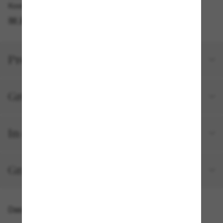
Kostenlose Abholung am selben Tag verfügbar
IM STORE FINDEN
Produktdetails
Größe und Passform
In deiner Bestellung inbegriffen
Gratisversand und -Retouren
Das könnte dir auch gefallen