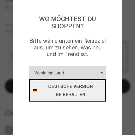
DL1006
WO MÖCHTEST DU
Blau
SHOPPEN?
GESTELL
Blau
GLÄSER
Bitte wähle unten ein Reiseziel
aus, um zu sehen, was neu
und im Trend ist.
In den Warenkorb
DEUTSCHE VERSION
BEIBEHALTEN
KOSTENLOSE LIEFERUNG NACH HAUSE
IM GESCHÄFT ABHOLEN