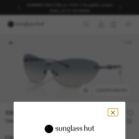
SOMMER-SALE | Bis zu -50%* | *Es gelten unsere
AGB | JETZT SHOPPEN
1
/
5
ANPROBIEREN
190,00€
Oder 3 Raten ab
0% effektiver Jahreszins mit
63,33 €
Diesel