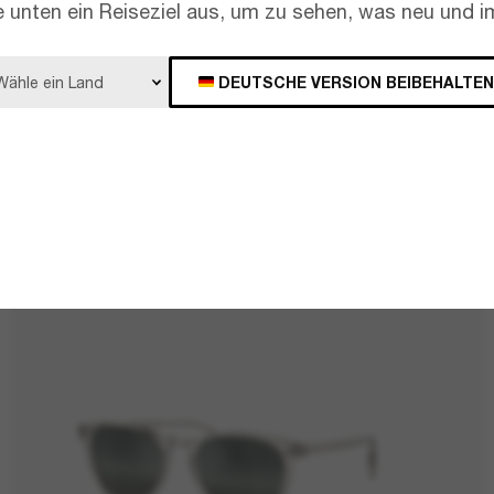
e unten ein Reiseziel aus, um zu sehen, was neu und im
DEUTSCHE VERSION BEIBEHALTEN
OLIVER PEOPLES
345,00€
OV5219S Fairmont Sun
6 colors