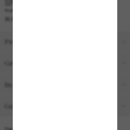
IM GESCHÄFT ABHOLEN
Kostenlose Abholung am selben Tag verfügbar
IM STORE FINDEN
Produktdetails
Größe und Passform
In deiner Bestellung inbegriffen
Gratisversand und -Retouren
Das könnte dir auch gefallen