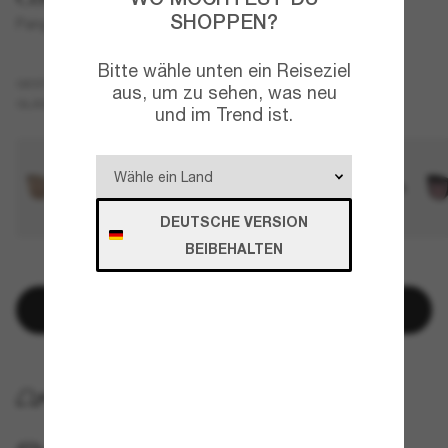
SHOPPEN?
Panga II
Bitte wähle unten ein Reiseziel
Braun
GESTELL
aus, um zu sehen, was neu
Grau
Polarisiert
GLÄSER
und im Trend ist.
DEUTSCHE VERSION
BEIBEHALTEN
NUR NOCH WENIGE ARTIKEL VERFÜGBAR!
In den Warenkorb
KOSTENLOSE LIEFERUNG NACH HAUSE