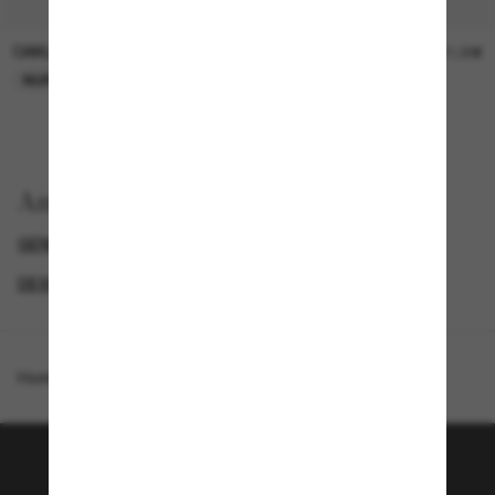
OAKLEY
OAKLEY
11,00€
11,00€
NUR ONLINE
NUR ONLINE
Anzeigen nach
GENDER
PROMOTIONS NL
SPECIALDEALS
DESIGNER-SONNENBRILLENMARKEN
Homepage
/
Costa
/
Panga II
Tritt der Sunglass Hut-