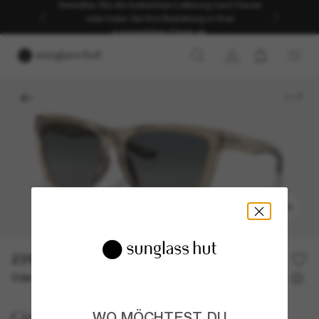
Genießen Sie die kostenlose Lieferung nach Hause
oder holen Sie Ihre Bestellung in Ihrer
ausgewählten Filiale ab.
1
/
7
ANPROBIEREN
231,00€
Oder 3 Raten ab
0% effektiver Jahreszins mit
77,00 €
Costa
WO MÖCHTEST DU