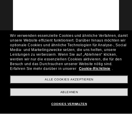
Community bei!
Möchtest du Zugang zu VIP-Events, exklusiven
Empfehlungen und Angeboten wie € 10 Rabatt*
auf deinen nächsten Einkauf? Abonniere unseren
Newsletter *Es gelten unsere AGB
Wir verwenden essenzielle Cookies und ähnliche Verfahren, damit
Subscribe!
unsere Website effizient funktioniert.
Darüber hinaus möchten wir
optionale Cookies und ähnliche Technologien für Analyse-, Social
Media- und Marketingzwecke setzen, die uns helfen, unsere
Leistungen zu verbessern.
Wenn Sie auf „Ablehnen“ klicken,
werden wir nur die essenziellen Cookies aktivieren, die für den
Besuch und das Durchsuchen unserer Website nötig sind.
Shopping online
Erfahren Sie mehr darüber in unserer
Cookie-Richtlinie
.
ALLE COOKIES AKZEPTIEREN
Brands
ABLEHNEN
COOKIES VERWALTEN
Unternehmen