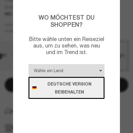
Grand Catalina
NEU
WO MÖCHTEST DU
SHOPPEN?
Kupfer
GESTELL
Gold
Polarisiert
GLÄSER
Bitte wähle unten ein Reiseziel
aus, um zu sehen, was neu
und im Trend ist.
DEUTSCHE VERSION
In den Warenkorb
BEIBEHALTEN
KOSTENLOSE LIEFERUNG NACH HAUSE
IM GESCHÄFT ABHOLEN