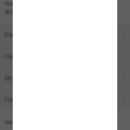
Kostenlose Abholung am selben Tag verfügbar
IM STORE FINDEN
Produktdetails
Größe und Passform
In deiner Bestellung inbegriffen
Gratisversand und -Retouren
Das könnte dir auch gefallen