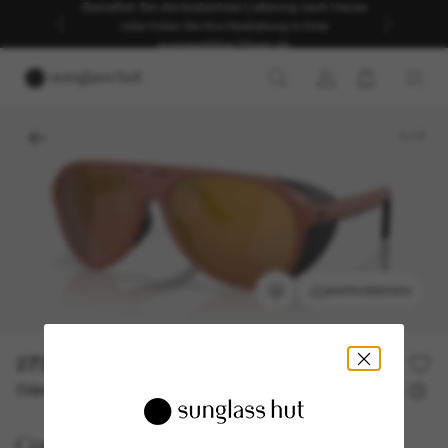
SOMMER-SALE | Bis zu -50%* | *Es gelten unsere
AGB | JETZT SHOPPEN
1
/
7
ANPROBIEREN
273,00€
Oder 3 Raten ab
0% effektiver Jahreszins mit
91,00 €
Costa