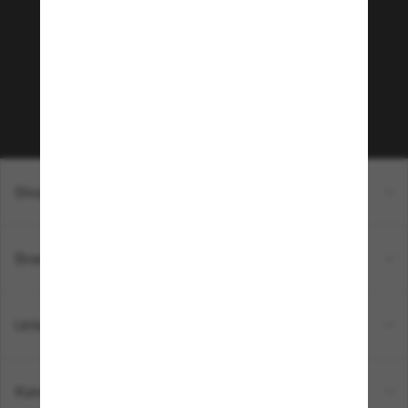
Möchtest du Zugang zu VIP-Events, exklusiven
Empfehlungen und Angeboten wie € 10 Rabatt*
auf deinen nächsten Einkauf? Abonniere unseren
Newsletter *Es gelten unsere AGB
Subscribe!
Shopping online
Brands
Unternehmen
Kundenservice