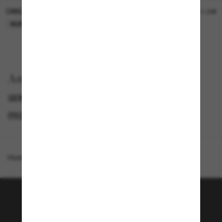
OAKLEY
OAKLEY
11,00€
11,00€
NUR ONLINE
NUR ONLINE
Anzeigen nach
GENDER
NEUZUGÄNGE FÜR HERREN
PROMOTIONS NL
SPECIALDEALS
Homepage
/
Costa
/
Grand Catalina
Tritt der Sunglass Hut-
Community bei!