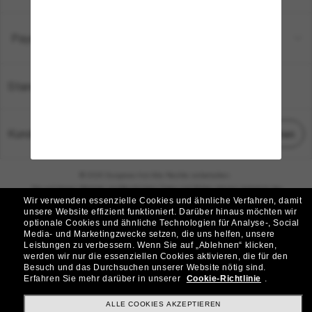
Payment Methods
Standort:
Deutschland
Kundenservice
Chat starten
© 2026 Sunglass Hut Alle Rechte vorbehalten.
Die auf dieser Website veröffentlichten Fotos und Bilder dienen lediglich der
Wir verwenden essenzielle Cookies und ähnliche Verfahren, damit
Veranschaulichung.
unsere Website effizient funktioniert.
Darüber hinaus möchten wir
optionale Cookies und ähnliche Technologien für Analyse-, Social
|
|
Cookie-Richtlinie
Datenschutzbestimmungen
Media- und Marketingzwecke setzen, die uns helfen, unsere
Leistungen zu verbessern.
Wenn Sie auf „Ablehnen“ klicken,
werden wir nur die essenziellen Cookies aktivieren, die für den
|
|
Besuch und das Durchsuchen unserer Website nötig sind.
Geschäftsbedingungen
AdChoices
Erfahren Sie mehr darüber in unserer
Cookie-Richtlinie
.
Do Not Sell My Personal Information
ALLE COOKIES AKZEPTIEREN